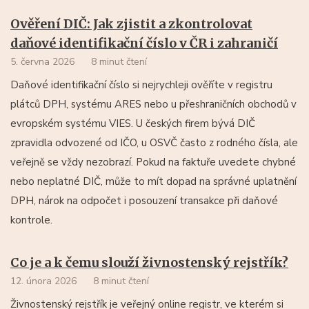
Ověření DIČ: Jak zjistit a zkontrolovat
daňové identifikační číslo v ČR i zahraničí
5. června 2026
8 minut čtení
Daňové identifikační číslo si nejrychleji ověříte v registru
plátců DPH, systému ARES nebo u přeshraničních obchodů v
evropském systému VIES. U českých firem bývá DIČ
zpravidla odvozené od IČO, u OSVČ často z rodného čísla, ale
veřejně se vždy nezobrazí. Pokud na faktuře uvedete chybné
nebo neplatné DIČ, může to mít dopad na správné uplatnění
DPH, nárok na odpočet i posouzení transakce při daňové
kontrole.
Co je a k čemu slouží živnostenský rejstřík?
12. února 2026
8 minut čtení
Živnostenský rejstřík je veřejný online registr, ve kterém si