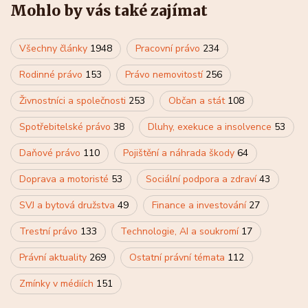
Mohlo by vás také zajímat
Všechny články
1948
Pracovní právo
234
Rodinné právo
153
Právo nemovitostí
256
Živnostníci a společnosti
253
Občan a stát
108
Spotřebitelské právo
38
Dluhy, exekuce a insolvence
53
Daňové právo
110
Pojištění a náhrada škody
64
Doprava a motoristé
53
Sociální podpora a zdraví
43
SVJ a bytová družstva
49
Finance a investování
27
Trestní právo
133
Technologie, AI a soukromí
17
Právní aktuality
269
Ostatní právní témata
112
Zmínky v médiích
151