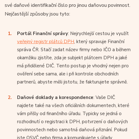
své daňové identifikační číslo pro jinou daňovou povinnost.
Nejčastější způsoby jsou tyto:
Portál Finanční správy
: Nejrychlejší cestou je využít
veřejný registr plátců DPH
, který spravuje Finanční
správa ČR. Stačí zadat název firmy nebo IČO a během
okamžiku zjistíte, zda je subjekt plátcem DPH a jaké
má přidělené DIČ. Tento postup je vhodný nejen pro
ověření sebe sama, ale i při kontrole obchodních
partnerů, abyste měli jistotu, že fakturujete správně.
Daňové doklady a korespondence
: Vaše DIČ
najdete také na všech oficiálních dokumentech, které
vám přišly od finančního úřadu. Typicky se jedná o
rozhodnutí o registraci k DPH, potvrzení o daňových
povinnostech nebo samotná daňová přiznání. Pokud
jste OSVČ nebo firma a komunikujete s úřady