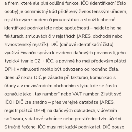
a firem, které ale plní odlišné funkce. IČO (identifikační číslo
osoby) je osmimístný kód přidělený živnostenským úřadem,
rejstříkovým soudem či jinou institucí a slouží k obecné
identifikaci podnikatele nebo společnosti – najdete ho na
fakturách, smlouvách či v rejstřících (ARES, obchodní nebo
živnostenský rejstřík). DIČ (daňové identifikační číslo)
využívá Finanční správa k evidenci daňových povinností, jeho
typický tvar je CZ + IČO, a povinně ho mají především plátci
DPH; v minulosti mohlo být odvozeno od rodného čísla,
dnes už nikoli. DIČ je zásadní při fakturaci, komunikaci s
úřady a v mezinárodním obchodním styku, kde se často
označuje jako „tax number“ nebo VAT number. Zjistit své
IČO i DIČ lze snadno – přes veřejné databáze (ARES,
registr plátců DPH), na daňových dokladech, v účetním
softwaru, v datové schránce nebo prostřednictvím účetní.
Stručně řečeno: IČO musí mít každý podnikatel, DIČ pouze