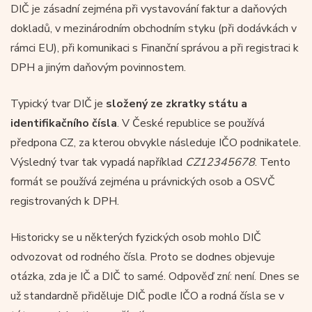
DIČ je zásadní zejména při vystavování faktur a daňových
dokladů, v mezinárodním obchodním styku (při dodávkách v
rámci EU), při komunikaci s Finanční správou a při registraci k
DPH a jiným daňovým povinnostem.
Typický tvar DIČ je
složený ze
zkratky státu a
identifikačního čísla
. V České republice se používá
předpona CZ, za kterou obvykle následuje IČO podnikatele.
Výsledný tvar tak vypadá například
CZ12345678
. Tento
formát se používá zejména u právnických osob a OSVČ
registrovaných k DPH.
Historicky se u některých fyzických osob mohlo DIČ
odvozovat od rodného čísla. Proto se dodnes objevuje
otázka, zda je IČ a DIČ to samé. Odpověď zní: není. Dnes se
už standardně přiděluje DIČ podle IČO a rodná čísla se v