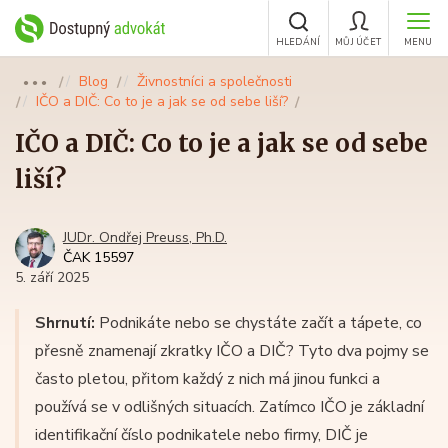
HLEDÁNÍ
MŮJ ÚČET
MENU
Blog
Živnostníci a společnosti
●●●
IČO a DIČ: Co to je a jak se od sebe liší?
IČO a DIČ: Co to je a jak se od sebe
liší?
JUDr. Ondřej Preuss, Ph.D.
ČAK 15597
5. září 2025
Shrnutí:
Podnikáte nebo se chystáte začít a tápete, co
přesně znamenají zkratky IČO a DIČ? Tyto dva pojmy se
často pletou, přitom každý z nich má jinou funkci a
používá se v odlišných situacích. Zatímco IČO je základní
identifikační číslo podnikatele nebo firmy, DIČ je