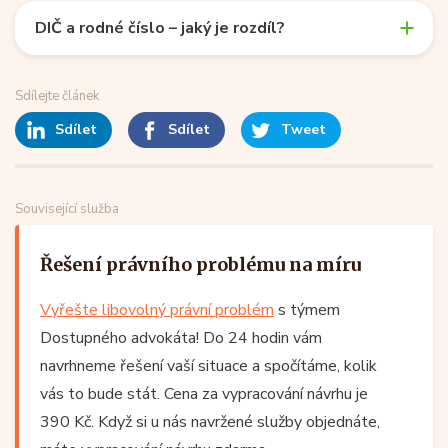
DIČ a rodné číslo – jaký je rozdíl?
Sdílejte článek
Sdílet
Sdílet
Tweet
Související služba
Řešení právního problému na míru
Vyřešte libovolný právní problém
s týmem
Dostupného advokáta! Do 24 hodin vám
navrhneme řešení vaší situace a spočítáme, kolik
vás to bude stát. Cena za vypracování návrhu je
390 Kč. Když si u nás navržené služby objednáte,