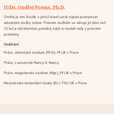
JUDr. Ondřej Preuss, Ph.D.
Ondřej je ten člověk, v jehož hlavě uzrál nápad poskytovat
advokátní služby online. Právním službám se věnuje již déle než
15 let a rád klientům pomáhá, když si nevědí rady s právními
problémy.
Vzdělání
Právo, doktorské studium (Ph.D), Pf UK v Praze
Právo, L’université Nancy-II, Nancy
Právo, magisterské studium (Mgr.), Pf UK v Praze
Mezinárodní teritoriální studia (Bc.), FSV UK v Praze