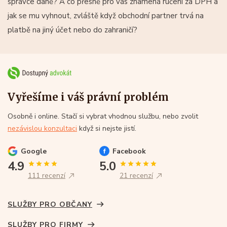
správce daně? A co přesně pro vás znamená ručení za DPH a
jak se mu vyhnout, zvláště když obchodní partner trvá na
platbě na jiný účet nebo do zahraničí?
Vyřešíme i váš právní problém
Osobně i online. Stačí si vybrat vhodnou službu, nebo zvolit
nezávislou konzultaci
když si nejste jistí.
Google
Facebook
4.9
5.0
111 recenzí
21 recenzí
SLUŽBY PRO OBČANY
SLUŽBY PRO FIRMY