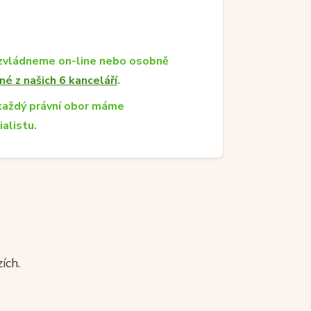
zvládneme on-line nebo osobně
né z našich 6 kanceláří
.
každý právní obor máme
ialistu.
ích.