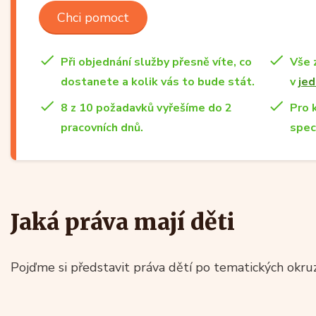
Chci pomoct
Při objednání služby přesně víte, co
Vše 
dostanete a kolik vás to bude stát.
v
jed
8 z 10 požadavků vyřešíme do 2
Pro 
pracovních dnů.
spec
Jaká práva mají děti
Pojďme si představit práva dětí po tematických okruz