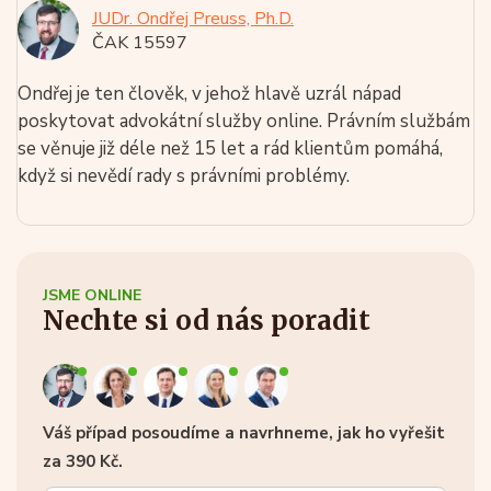
JUDr. Ondřej Preuss, Ph.D.
ČAK 15597
Ondřej je ten člověk, v jehož hlavě uzrál nápad
poskytovat advokátní služby online. Právním službám
se věnuje již déle než 15 let a rád klientům pomáhá,
když si nevědí rady s právními problémy.
JSME ONLINE
Nechte si od nás poradit
Váš případ posoudíme a navrhneme, jak ho vyřešit
za 390 Kč.