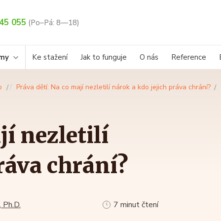
45 055
(Po–Pá: 8—18)
rmy
Ke stažení
Jak to funguje
O nás
Reference
o
Práva dětí: Na co mají nezletilí nárok a kdo jejich práva chrání?
í nezletilí
práva chrání?
 Ph.D.
7 minut čtení