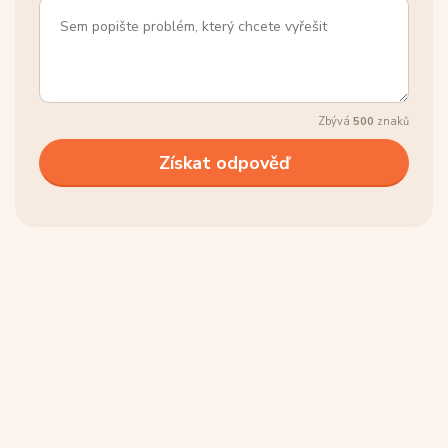
Zbývá
500
znaků