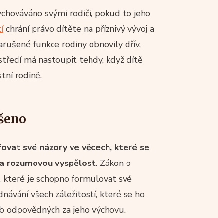
ychováváno svými rodiči, pokud to jeho
í
chrání právo dítěte na příznivý vývoj a
rušené funkce rodiny obnovily dřív,
tředí má nastoupit tehdy, když dítě
tní rodině.
yšeno
řovat své názory ve věcech, které se
k a rozumovou vyspělost
. Zákon o
ě, které je schopno formulovat své
dnávání všech záležitostí, které se ho
sob odpovědných za jeho výchovu.