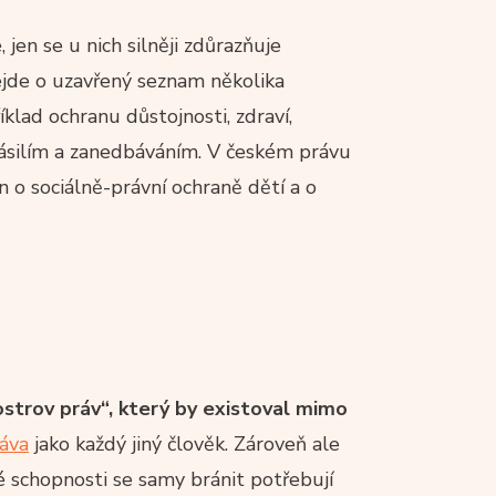
, jen se u nich silněji zdůrazňuje
Nejde o uzavřený seznam několika
íklad ochranu důstojnosti, zdraví,
 násilím a zanedbáváním. V českém právu
n o sociálně-právní ochraně dětí a o
strov práv“, který by existoval mimo
ráva
jako každý jiný člověk. Zároveň ale
né schopnosti se samy bránit potřebují