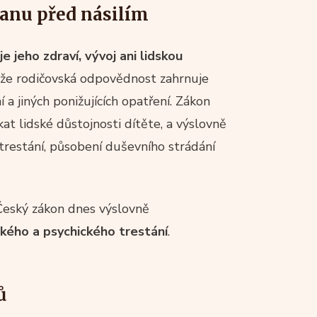
ranu před násilím
e jeho zdraví, vývoj ani lidskou
 že rodičovská odpovědnost zahrnuje
 a jiných ponižujících opatření. Zákon
at lidské důstojnosti dítěte, a výslovně
 trestání, působení duševního strádání
Český zákon dnes výslovně
kého a psychického trestání
.
ů