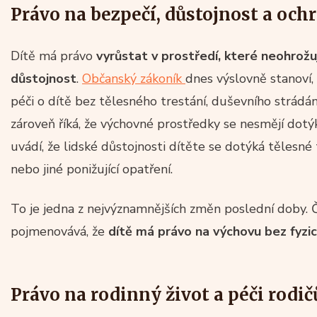
Právo na bezpečí, důstojnost a och
Dítě má právo
vyrůstat v prostředí, které neohrožuj
důstojnost
.
Občanský zákoník
dnes výslovně stanoví,
péči o dítě bez tělesného trestání, duševního strádání
zároveň říká, že výchovné prostředky se nesmějí dotýk
uvádí, že lidské důstojnosti dítěte se dotýká tělesné
nebo jiné ponižující opatření.
To je jedna z nejvýznamnějších změn poslední doby. 
pojmenovává, že
dítě má právo na výchovu bez fyzic
Právo na rodinný život a péči rodič