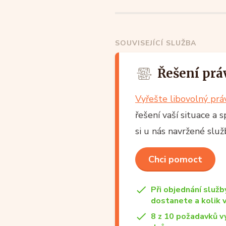
SOUVISEJÍCÍ SLUŽBA
Řešení prá
Vyřešte libovolný pr
řešení vaší situace a 
si u nás navržené slu
Chci pomoct
Při objednání služb
dostanete a kolik 
8 z 10 požadavků v