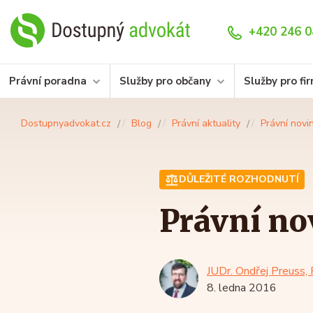
+420 246 0
Právní poradna
Služby pro občany
Služby pro fi
Dostupnyadvokat.cz
Blog
Právní aktuality
Právní novi
DŮLEŽITÉ ROZHODNUTÍ
Právní no
JUDr. Ondřej Preuss, 
8. ledna 2016