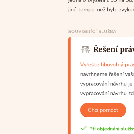
jedná o zvýšení z 55 na 58
jiné tempo, než bylo zvyke
SOUVISEJÍCÍ SLUŽBA
Řešení prá
Vyřešte libovolný pr
navrhneme řešení vaší 
vypracování návrhu je
vypracování návrhu z
Chci pomoct
Při objednání služb