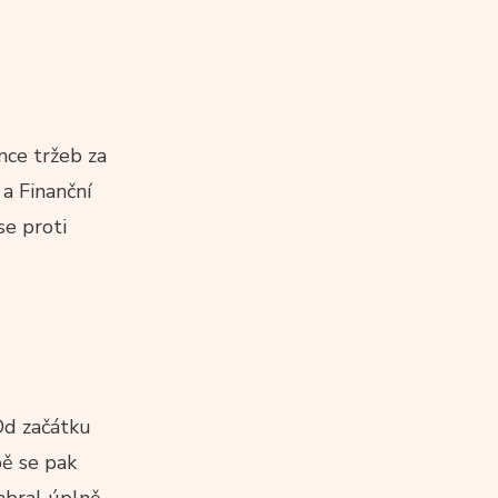
nce tržeb za
a Finanční
se proti
Od začátku
bě se pak