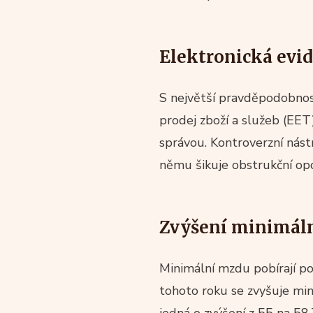
Elektronická evid
S největší pravděpodobnos
prodej zboží a služeb (EET
správou. Kontroverzní nást
němu šikuje obstrukční opo
Zvýšení minimál
Minimální mzdu pobírají po
tohoto roku se zvyšuje min