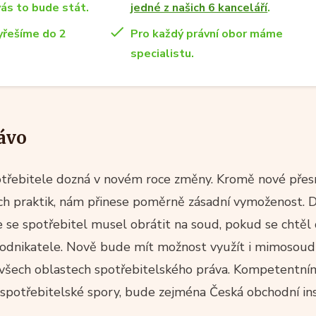
vás to bude stát.
jedné z našich 6 kanceláří
.
yřešíme do 2
Pro každý právní obor máme
specialistu.
ávo
třebitele dozná v novém roce změny. Kromě nové přesn
ch praktik, nám přinese poměrně zásadní vymoženost. 
 že se spotřebitel musel obrátit na soud, pokud se chtě
podnikatele. Nově bude mít možnost využít i mimosoudní
všech oblastech spotřebitelského práva. Kompetentn
 spotřebitelské spory, bude zejména Česká obchodní in