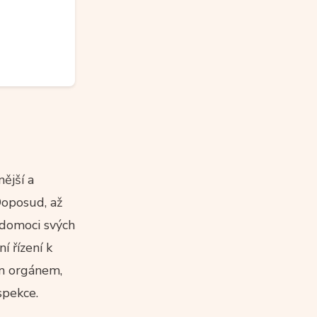
ější a
Doposud, až
l domoci svých
 řízení k
ím orgánem,
spekce.