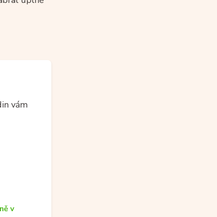
abral úplně
din vám
ně v