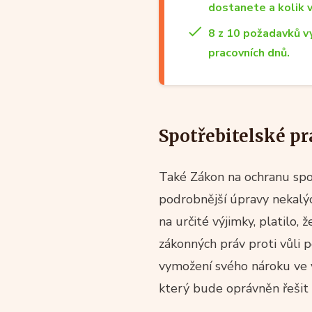
dostanete a kolik 
8 z 10 požadavků v
pracovních dnů.
Spotřebitelské pr
Také Zákon na ochranu spo
podrobnější úpravy nekalý
na určité výjimky, platilo,
zákonných práv proti vůli 
vymožení svého nároku ve 
který bude oprávněn řešit