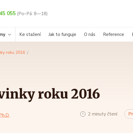
45 055
(Po–Pá: 8—18)
rmy
Ke stažení
Jak to funguje
O nás
Reference
nky roku 2016
vinky roku 2016
2 minuty čtení
Pr
Ph.D.