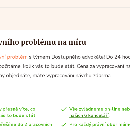
vního problému na míru
ávní problém
s týmem Dostupného advokáta! Do 24 ho
spočítáme, kolik vás to bude stát. Cena za vypracování n
žby objednáte, máte vypracování návrhu zdarma.
y přesně víte, co
Vše zvládneme on-line ne
vás to bude stát.
našich 6 kanceláří
.
yřešíme do 2 pracovních
Pro každý právní obor máme