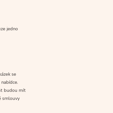
uze jedno
kázek se
 nabídce.
tát budou mít
né smlouvy