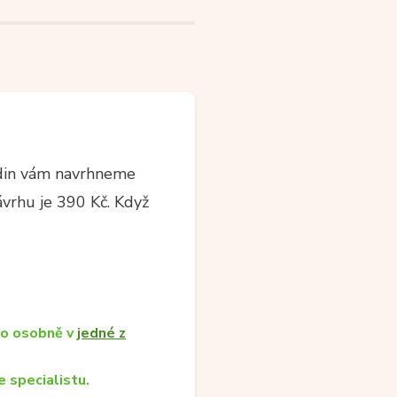
din vám navrhneme
ávrhu je 390 Kč. Když
bo osobně v
jedné z
 specialistu.