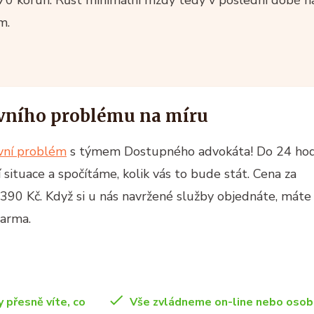
,70 korun. Růst minimální mzdy tedy v poslední době n
m.
vního problému na míru
ávní problém
s týmem Dostupného advokáta! Do 24 ho
situace a spočítáme, kolik vás to bude stát. Cena za
 390 Kč. Když si u nás navržené služby objednáte, máte
darma.
y přesně víte, co
Vše zvládneme on-line nebo osob