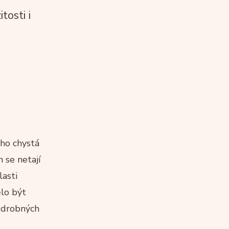
tosti i
uho chystá
 se netají
lasti
ělo být
h drobných