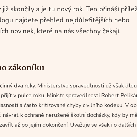
iž skončily a je tu nový rok. Ten přináší příleži
logu najdete přehled nejdůležitějších nebo
ích novinek, které na nás všechny čekají.
ho zákoníku
činný dva roky. Ministerstvo spravedlnosti už však dlo
přijít v půlce roku. Ministr spravedlnosti Robert Pelikán
asnosti a často kritizované chyby civilního kodexu. V ob
ř. návrat k ochraně nerušené školní docházky, kdy by m
vřít až po jejím dokončení. Uvažuje se však i o dalšíc