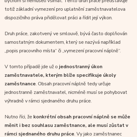
bychom si nemuseli všímat. Tento druh práce představuje
totiž základní vymezení pro uplatnění zaměstnavatelova
dispozičního práva přidělovat práci a řídit její výkon.
Druh práce, zakotvený ve smlouvě, bývá často doplňován
samostatným dokumentem, který se nazývá například
„popis pracovního místa“ či „vymezení pracovní náplně“.
V tomto případě jde už o
jednostranný úkon
zaměstnavatele, kterým blíže specifikuje úkoly
zaměstnance
. Obsah pracovní náplně tedy určuje
jednostranně zaměstnavatel, nicméně musí se pohybovat
výhradně v rámci sjednaného druhu práce.
Nutno říci, že
konkrétní obsah pracovní náplně se může
měnit i bez souhlasu zaměstnance, ale musí zůstat v
rámci sjednaného druhu práce
. Vy jako zaměstnanec