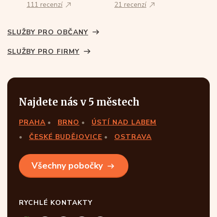
111 recenzí
21 recenzí
SLUŽBY PRO OBČANY
SLUŽBY PRO FIRMY
Najdete nás v 5 městech
PRAHA
BRNO
ÚSTÍ NAD LABEM
ČESKÉ BUDĚJOVICE
OSTRAVA
Všechny pobočky
RYCHLÉ KONTAKTY