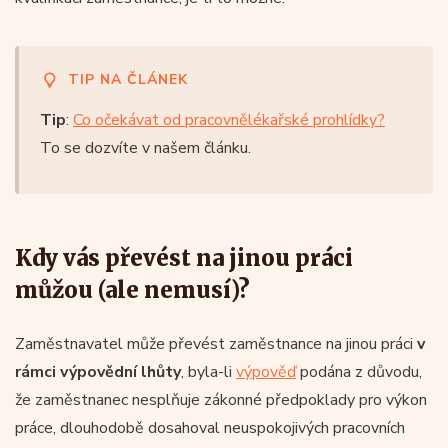
TIP NA ČLÁNEK
Tip
:
Co očekávat od pracovnělékařské prohlídky?
To se dozvíte v našem článku.
Kdy vás převést na jinou práci
můžou (ale nemusí)?
Zaměstnavatel může převést zaměstnance na jinou práci
v
rámci výpovědní lhůty
, byla-li
výpověď
podána z důvodu,
že zaměstnanec nesplňuje zákonné předpoklady pro výkon
práce, dlouhodobě dosahoval neuspokojivých pracovních