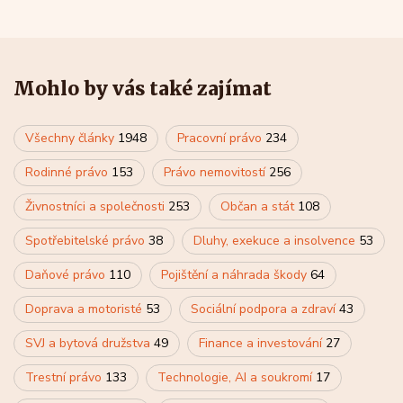
Mohlo by vás také zajímat
Všechny články
1948
Pracovní právo
234
Rodinné právo
153
Právo nemovitostí
256
Živnostníci a společnosti
253
Občan a stát
108
Spotřebitelské právo
38
Dluhy, exekuce a insolvence
53
Daňové právo
110
Pojištění a náhrada škody
64
Doprava a motoristé
53
Sociální podpora a zdraví
43
SVJ a bytová družstva
49
Finance a investování
27
Trestní právo
133
Technologie, AI a soukromí
17