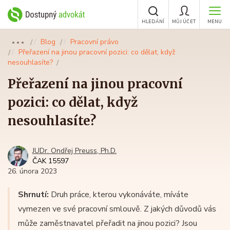
HLEDÁNÍ
MŮJ ÚČET
MENU
Blog
Pracovní právo
●●●
Přeřazení na jinou pracovní pozici: co dělat, když
nesouhlasíte?
Přeřazení na jinou pracovní
pozici: co dělat, když
nesouhlasíte?
JUDr. Ondřej Preuss, Ph.D.
ČAK 15597
26. února 2023
Shrnutí:
Druh práce, kterou vykonáváte, míváte
vymezen ve své pracovní smlouvě. Z jakých důvodů vás
může zaměstnavatel přeřadit na jinou pozici? Jsou