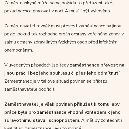
Zaměstnankyně může sama požádat o přeřazení také,
pokud nechce pracovat v noci. A musí jí být vyhověno.
Zaměstnavatel rovněž musí převést zaměstnance na jinou
pozici, pokud tak rozhodne orgán ochrany veřejného zdraví v
zájmu ochrany zdraví jiných fyzických osob před infekčním
onemocněním.
V uvedených případech lze tedy
zaměstnance převést na
jinou práci i bez jeho souhlasu či přes jeho odmítnutí
.
Zaměstnanec je v takové situaci povinen se příkazu
zaměstnavatele podřídit.
Zaměstnavatel je však povinen přihlížet k tomu, aby
práce byla pro zaměstnance vhodná vzhledem k jeho
zdravotnímu stavu i schopnostem
. A měl by zohlednit i
kvalifikaci zaměstnance, je-li to možné.