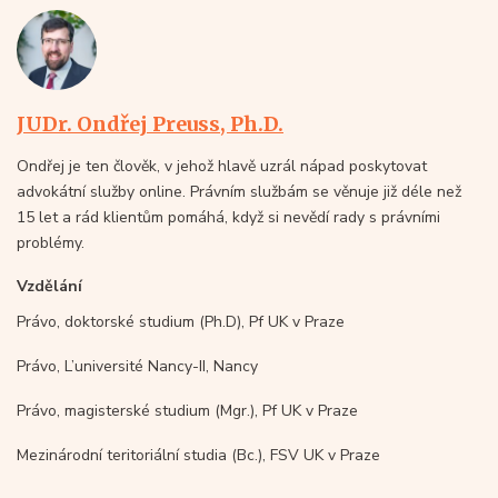
JUDr. Ondřej Preuss, Ph.D.
Ondřej je ten člověk, v jehož hlavě uzrál nápad poskytovat
advokátní služby online. Právním službám se věnuje již déle než
15 let a rád klientům pomáhá, když si nevědí rady s právními
problémy.
Vzdělání
Právo, doktorské studium (Ph.D), Pf UK v Praze
Právo, L’université Nancy-II, Nancy
Právo, magisterské studium (Mgr.), Pf UK v Praze
Mezinárodní teritoriální studia (Bc.), FSV UK v Praze