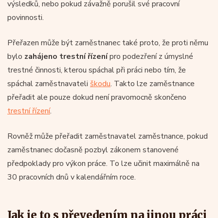
výsledků, nebo pokud závažně porušil své pracovní
povinnosti.
Přeřazen může být zaměstnanec také proto, že proti němu
bylo
zahájeno trestní řízení
pro podezření z úmyslné
trestné činnosti, kterou spáchal při práci nebo tím, že
spáchal zaměstnavateli
škodu
. Takto lze zaměstnance
přeřadit ale pouze dokud není pravomocně skončeno
trestní řízení
.
Rovněž může přeřadit zaměstnavatel zaměstnance, pokud
zaměstnanec dočasně pozbyl zákonem stanovené
předpoklady pro výkon práce. To lze učinit maximálně na
30 pracovních dnů v kalendářním roce.
Jak je to s převedením na jinou práci