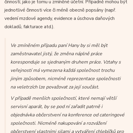
činností, jako je tomu u zmíněné účetní. Případně mohou být
jednotlivé činnosti více či méně obecně popsány (např.
vedení mzdové agendy, evidence a úschova daňových
dokladů, fakturace atd.).
Ve zmíněném případu paní Hany by si měl být
zaměstnavatel jistý, že změna náplně práce
koresponduje se sjednaným druhem práce. Vztahy s
veřejností má vymezena každá společnost trochu
jiným způsobem, nicméně reprezentace společnosti
na veletrzích lze považovat za její součást.
V případě menších společností, které nemají větší
servisní aparát, by se pod ní zařadit patrně i
objednávka občerstvení na konference od cateringové
společnosti. Nicméně nakupování a rozvážení
občerstvení vlastními silami a vytváření chlebíčků pro