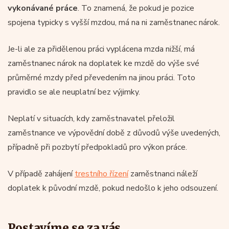
vykonávané práce
. To znamená, že pokud je pozice
spojena typicky s vyšší mzdou, má na ni zaměstnanec nárok.
Je-li ale za přidělenou práci vyplácena mzda nižší, má
zaměstnanec nárok na doplatek ke mzdě do výše své
průměrné mzdy před převedením na jinou práci. Toto
pravidlo se ale neuplatní bez výjimky.
Neplatí v situacích, kdy zaměstnavatel přeložil
zaměstnance ve výpovědní době z důvodů výše uvedených,
případně při pozbytí předpokladů pro výkon práce.
V případě zahájení
trestního řízení
zaměstnanci náleží
doplatek k původní mzdě, pokud nedošlo k jeho odsouzení.
Postavíme se za vás