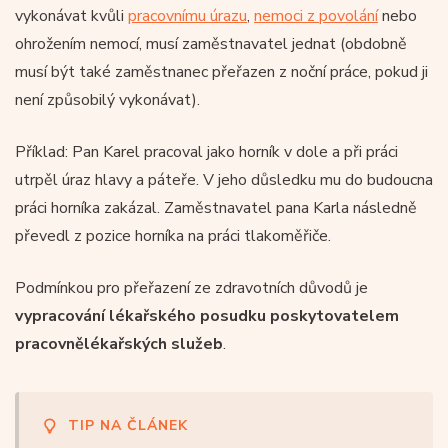
vykonávat kvůli
pracovnímu úrazu
,
nemoci z povolání
nebo
ohrožením nemocí, musí zaměstnavatel jednat (obdobně
musí být také zaměstnanec přeřazen z noční práce, pokud ji
není způsobilý vykonávat).
Příklad: Pan Karel pracoval jako horník v dole a při práci
utrpěl úraz hlavy a páteře. V jeho důsledku mu do budoucna
práci horníka zakázal. Zaměstnavatel pana Karla následně
převedl z pozice horníka na práci tlakoměřiče.
Podmínkou pro přeřazení ze zdravotních důvodů je
vypracování lékařského posudku poskytovatelem
pracovnělékařských služeb
.
TIP NA ČLÁNEK