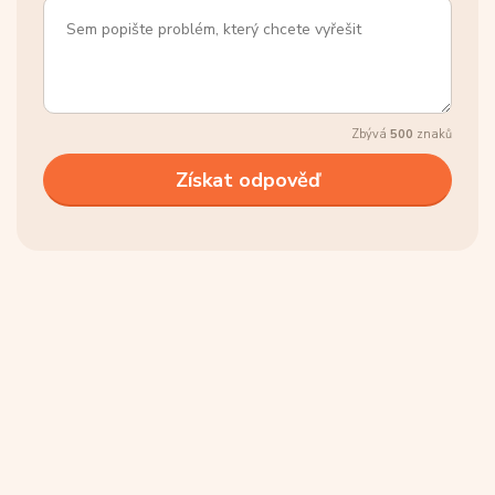
Zbývá
500
znaků