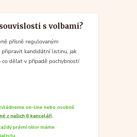
souvislosti s volbami?
ávně přísně regulovaným
řipravit kandidátní listinu, jak
 co dělat v případě pochybností
zvládneme on-line nebo osobně
né z našich 6 kanceláří
.
každý právní obor máme
ialistu.