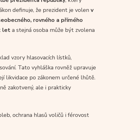
kon definuje, že prezident je volen
v
šeobecného, rovného a přímého
 let
a stejná osoba může být zvolena
klad vzory hlasovacích lístků,
asování. Tato vyhláška rovněž upravuje
ejí likvidace po zákonem určené lhůtě.
vně zakotvený, ale i prakticky
leb, ochrana hlasů voličů i férovost