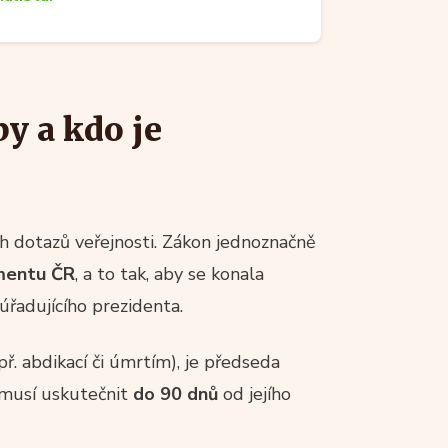
y a kdo je
ích dotazů veřejnosti. Zákon jednoznačně
amentu ČR
, a to tak, aby se konala
úřadujícího prezidenta.
. abdikací či úmrtím), je předseda
 musí uskutečnit
do 90 dnů
od jejího