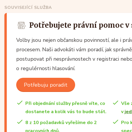
SOUVISEJÍCÍ SLUŽBA
Potřebujete právní pomoc v 
Volby jsou nejen občanskou povinností, ale i pr
procesem. Naši advokáti vám poradí, jak správně p
postupovat při nesprávnostech v registraci nebo
o regulérnosti hlasování.
Potřebuju poradit
Při objednání služby přesně víte, co
Vše 
dostanete a kolik vás to bude stát.
v
jed
8 z 10 požadavků vyřešíme do 2
Pro 
pracovních dnů.
spec