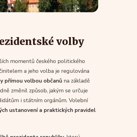
rezidentské volby
jších momentů českého politického
činitelem a jeho volba je regulována
by přímou volbou občanů
na základě
adně změnil způsob, jakým se určuje
ndidátům i státním orgánům. Volební
ých ustanovení a praktických pravidel
lbě prezidenta republiky
, který