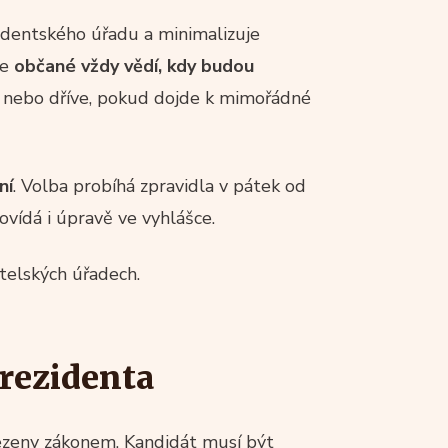
identského úřadu a minimalizuje
že
občané vždy vědí, kdy budou
, nebo dříve, pokud dojde k mimořádné
ní
. Volba probíhá zpravidla v pátek od
vídá i úpravě ve vyhlášce.
telských úřadech.
rezidenta
ezeny zákonem. Kandidát musí být