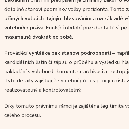
detailně stanoví podmínky volby prezidenta. Tento zá
přímých volbách
,
tajným hlasováním
a
na základě v
volebního práva
. Funkční období prezidenta trvá
pět
maximálně dvakrát po sobě
.
Prováděcí
vyhláška pak stanoví podrobnosti
– napří
kandidátních listin či zápisů o průběhu a výsledku hl
nakládání s volební dokumentací, archivaci a postup j
Tyto detaily zajišťují, že volební proces je nejen ústa
realizovatelný a kontrolovatelný.
Díky tomuto právnímu rámci je zajištěna legitimita vo
celého procesu.