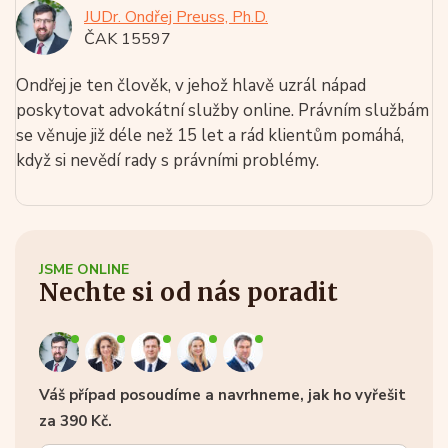
JUDr. Ondřej Preuss, Ph.D.
ČAK 15597
Ondřej je ten člověk, v jehož hlavě uzrál nápad
poskytovat advokátní služby online. Právním službám
se věnuje již déle než 15 let a rád klientům pomáhá,
když si nevědí rady s právními problémy.
JSME ONLINE
Nechte si od nás poradit
Váš případ posoudíme a navrhneme, jak ho vyřešit
za 390 Kč.