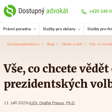
+420 246 0
Právní poradna
Služby pro občany
Služby pro fi
Dostupnyadvokat.cz
Blog
Občan a stát
Vše, co chcet
Vše, co chcete vědět
prezidentských vol
11. září 2025
JUDr. Ondřej Preuss, Ph.D.