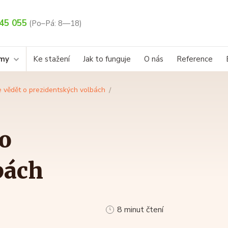
45 055
(Po–Pá: 8—18)
rmy
Ke stažení
Jak to funguje
O nás
Reference
e vědět o prezidentských volbách
 o
bách
8 minut čtení