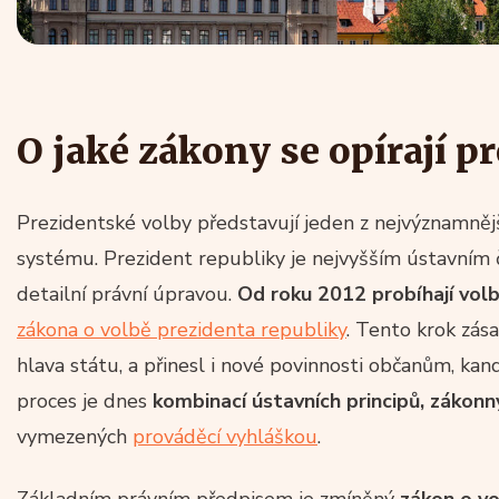
O jaké zákony se opírají p
Prezidentské volby představují jeden z nejvýznamně
systému. Prezident republiky je nejvyšším ústavním 
detailní právní úpravou.
Od roku 2012 probíhají vol
zákona o volbě prezidenta republiky
. Tento krok zás
hlava státu, a přinesl i nové povinnosti občanům, ka
proces je dnes
kombinací ústavních principů, zákonn
vymezených
prováděcí vyhláškou
.
Základním právním předpisem je zmíněný
zákon o vo