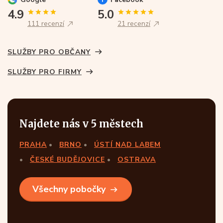
4.9
5.0
111 recenzí
21 recenzí
SLUŽBY PRO OBČANY
SLUŽBY PRO FIRMY
Najdete nás v 5 městech
PRAHA
BRNO
ÚSTÍ NAD LABEM
ČESKÉ BUDĚJOVICE
OSTRAVA
Všechny pobočky