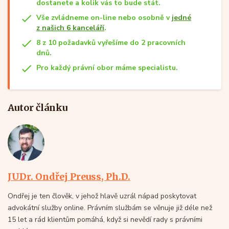
dostanete a kolik vás to bude stát.
Vše zvládneme on-line nebo osobně v
jedné
z našich 6 kanceláří
.
8 z 10 požadavků vyřešíme do 2 pracovních
dnů.
Pro každý právní obor máme specialistu.
Autor článku
JUDr. Ondřej Preuss, Ph.D.
Ondřej je ten člověk, v jehož hlavě uzrál nápad poskytovat
advokátní služby online. Právním službám se věnuje již déle než
15 let a rád klientům pomáhá, když si nevědí rady s právními