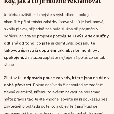
Kdy, jak a co je možné reklamovat
Je třeba rozlišit, zda nejste s výsledkem spokojeni
okamžitě při přebírání zakázky (barva vlasů je kaštanová,
nikoliv plavá), případně zda byla služba při přejímání v
pořádku a vada se projevila později.
Je-li výsledek služby
odlišný od toho, co jste si domluvili, požadujte
takovou úpravu či doplnění tak, abyste mohli být
spokojeni.
Za službu zaplaťte nejlépe až poté, co se tak
stane.
Zhotovitel
odpovídá pouze za vady, které jsou na díle v
době převzetí
. Pokud není vada či nesoulad se zadáním
zjevný okamžitě, ničemu to ovšem nevadí, na reklamaci
máte právo i tak. Je ale vhodné, abyste na ni poukázali bez
zbytečného odkladu poté, co ji objevíte (například se
permanentní barva za dva dny z vlasů kompletně smyje).