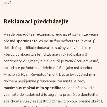
pak?
Reklamaci předcházejte
V řadě případů lze reklamaci předcházet už tím, že velmi
přesně specifikujete, co od služby požadujete (event. jí
detailně specifikuje dodavatel služby ve své nabídce,
kterou vy akceptujete). U zkrácení rukávů saka o 3
centimetry, či výměny oleje v autě je zadání celkem jasné,
pokud ale požádáte kadeřnici o “účes jako má Jennifer
Aniston či Ryan Reynolds”, mohli byste být výsledným
dojmem nepříjemně překvapeni. Na místě je tedy
maximální možná míra specifikace
. Ideálně, pokud si
vezmete do kadeřnictví fotografii a přesně se domluvíte,
zda chcete vlasy zesvětlit či ztmavit, o kolik přesně zkrátit,