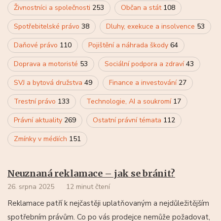
Živnostníci a společnosti
253
Občan a stát
108
Spotřebitelské právo
38
Dluhy, exekuce a insolvence
53
Daňové právo
110
Pojištění a náhrada škody
64
Doprava a motoristé
53
Sociální podpora a zdraví
43
SVJ a bytová družstva
49
Finance a investování
27
Trestní právo
133
Technologie, AI a soukromí
17
Právní aktuality
269
Ostatní právní témata
112
Zmínky v médiích
151
Neuznaná reklamace – jak se bránit?
26. srpna 2025
12 minut čtení
Reklamace patří k nejčastěji uplatňovaným a nejdůležitějším
spotřebním právům. Co po vás prodejce nemůže požadovat,