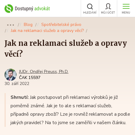
HLEDÁNÍ
MŮJ ÚČET
MENU
Blog
Spotřebitelské právo
●●●
Jak na reklamaci služeb a opravy věcí?
Jak na reklamaci služeb a opravy
věcí?
JUDr. Ondřej Preuss, Ph.D.
ČAK 15597
30. září 2022
Shrnutí:
Jak postupovat při reklamaci výrobků je již
poměrně známé. Jak je to ale s reklamací služeb,
případně opravy zboží? Lze je rovněž reklamovat a podle
jakých pravidel? Na to jsme se zaměřili v našem článku.