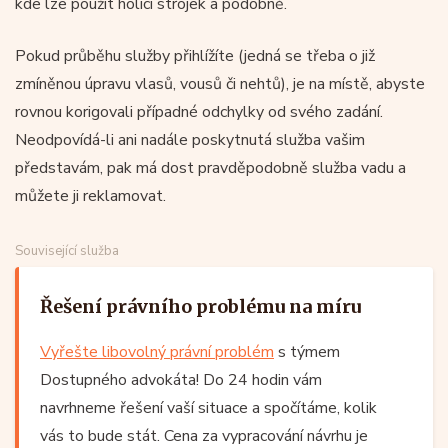
kde lze použít holicí strojek a podobně.
Pokud průběhu služby přihlížíte (jedná se třeba o již
zmíněnou úpravu vlasů, vousů či nehtů), je na místě, abyste
rovnou korigovali případné odchylky od svého zadání.
Neodpovídá-li ani nadále poskytnutá služba vašim
představám, pak má dost pravděpodobně služba vadu a
můžete ji reklamovat.
Související služba
Řešení právního problému na míru
Vyřešte libovolný právní problém
s týmem
Dostupného advokáta! Do 24 hodin vám
navrhneme řešení vaší situace a spočítáme, kolik
vás to bude stát. Cena za vypracování návrhu je