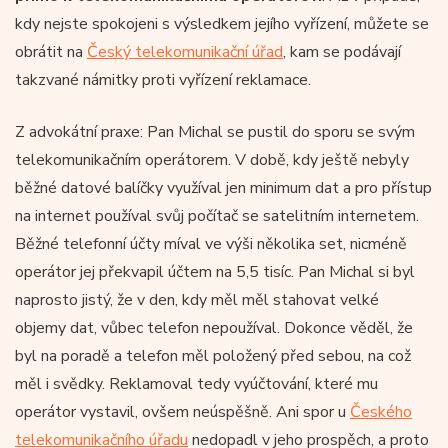
kdy nejste spokojeni s výsledkem jejího vyřízení, můžete se
obrátit na
Český telekomunikační úřad
, kam se podávají
takzvané námitky proti vyřízení reklamace.
Z advokátní praxe: Pan Michal se pustil do sporu se svým
telekomunikačním operátorem. V době, kdy ještě nebyly
běžné datové balíčky využíval jen minimum dat a pro přístup
na internet používal svůj počítač se satelitním internetem.
Běžné telefonní účty míval ve výši několika set, nicméně
operátor jej překvapil účtem na 5,5 tisíc. Pan Michal si byl
naprosto jistý, že v den, kdy měl měl stahovat velké
objemy dat, vůbec telefon nepoužíval. Dokonce věděl, že
byl na poradě a telefon měl položený před sebou, na což
měl i svědky. Reklamoval tedy vyúčtování, které mu
operátor vystavil, ovšem neúspěšně. Ani spor u
Českého
telekomunikačního úřadu
nedopadl v jeho prospěch, a proto