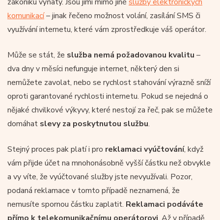
zákoníku vyňaty. Jsou jimi mimo jiné
služby elektronických
komunikací
– jinak řečeno možnost volání, zasílání SMS či
využívání internetu, které vám zprostředkuje váš operátor.
Může se stát, že
služba nemá požadovanou kvalitu
–
dva dny v měsíci nefunguje internet, některý den si
nemůžete zavolat, nebo se rychlost stahování výrazně sníží
oproti garantované rychlosti internetu. Pokud se nejedná o
nějaké chvilkové výkyvy, které nestojí za řeč, pak se můžete
domáhat
slevy za poskytnutou službu
.
Stejný proces pak platí i pro
reklamaci vyúčtování
, když
vám přijde účet na mnohonásobně vyšší částku než obvykle
a vy víte, že vyúčtované služby jste nevyužívali. Pozor,
podaná reklamace v tomto případě neznamená, že
nemusíte spornou částku zaplatit.
Reklamaci podáváte
přímo k telekomunikačnímu operátorovi
. Až v případě,