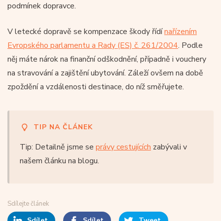
podmínek dopravce.
V letecké dopravě se kompenzace škody řídí
nařízením
Evropského parlamentu a Rady (ES) č. 261/2004
. Podle
něj máte nárok na finanční odškodnění, případně i vouchery
na stravování a zajištění ubytování. Záleží ovšem na době
zpoždění a vzdálenosti destinace, do níž směřujete.
TIP NA ČLÁNEK
Tip: Detailně jsme se
právy cestujících
zabývali v
našem článku na blogu.
Sdílejte článek
Sdílet
Sdílet
Tweet