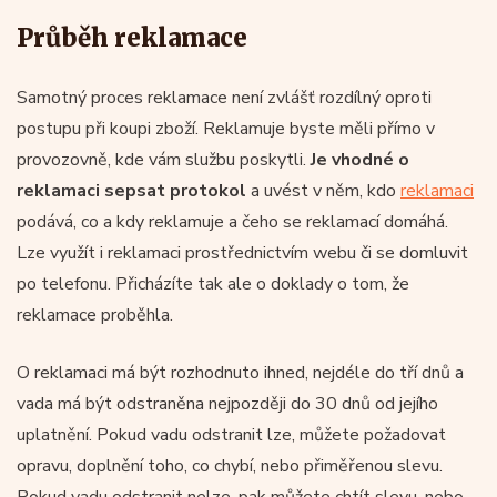
Průběh reklamace
Samotný proces reklamace není zvlášť rozdílný oproti
postupu při koupi zboží. Reklamuje byste měli přímo v
provozovně, kde vám službu poskytli.
Je vhodné o
reklamaci sepsat protokol
a uvést v něm, kdo
reklamaci
podává, co a kdy reklamuje a čeho se reklamací domáhá.
Lze využít i reklamaci prostřednictvím webu či se domluvit
po telefonu. Přicházíte tak ale o doklady o tom, že
reklamace proběhla.
O reklamaci má být rozhodnuto ihned, nejdéle do tří dnů a
vada má být odstraněna nejpozději do 30 dnů od jejího
uplatnění. Pokud vadu odstranit lze, můžete požadovat
opravu, doplnění toho, co chybí, nebo přiměřenou slevu.
Pokud vadu odstranit nelze, pak můžete chtít slevu, nebo