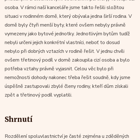
osoba. V rámci naší kanceláře jsme takto řešili složitou
situaci v rodinném domě, který obývala jedna širší rodina. V
domě byly čtyři menší byty, které ovšem nebyly právně
vymezeny jako bytové jednotky. Jednotlivým bytům tudíž
nebyli určeni jejich konkrétní vlastníci, neboť to dosud
nebylo při dobrých vztazích v rodině řešit. V jednu chvíli
ovšem třetinový podíl v domě zakoupila cizí osoba a bylo
potřeba vztahy právně vyjasnit. Celou věc bylo při
nemožnosti dohody nakonec třeba řešit soudně, kdy jsme
úspěšně zastupovali zbylé členy rodiny, kteří dům získali
zpět a třetinový podíl vyplatili.
Shrnutí
Rozdělení spoluvlastnictví je časté zejména u zděděných