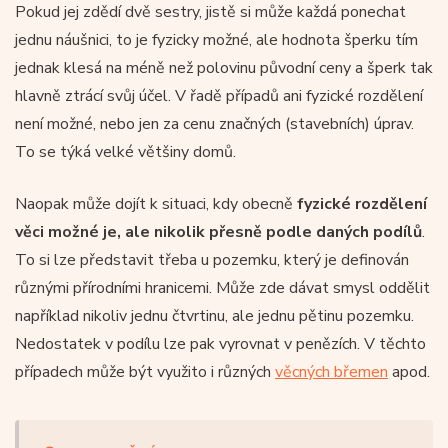
Pokud jej zdědí dvě sestry, jistě si může každá ponechat
jednu náušnici, to je fyzicky možné, ale hodnota šperku tím
jednak klesá na méně než polovinu původní ceny a šperk tak
hlavně ztrácí svůj účel. V řadě případů ani fyzické rozdělení
není možné, nebo jen za cenu značných (stavebních) úprav.
To se týká velké většiny domů.
Naopak může dojít k situaci, kdy obecně
fyzické rozdělení
věci možné je, ale nikolik přesně podle daných podílů
.
To si lze představit třeba u pozemku, který je definován
různými přírodními hranicemi. Může zde dávat smysl oddělit
například nikoliv jednu čtvrtinu, ale jednu pětinu pozemku.
Nedostatek v podílu lze pak vyrovnat v penězích. V těchto
případech může být využito i různých
věcných břemen
apod.