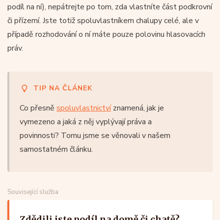
podíl na ní), nepátrejte po tom, zda vlastníte část podkrovní
či přízemí. Jste totiž spoluvlastníkem chalupy celé, ale v
případě rozhodování o ní máte pouze polovinu hlasovacích
práv.
TIP NA ČLÁNEK
Co přesně
spoluvlastnictví
znamená, jak je
vymezeno a jaká z něj vyplývají práva a
povinnosti? Tomu jsme se věnovali v našem
samostatném článku.
Související služba
Zdědili jste podíl na domě či chatě?