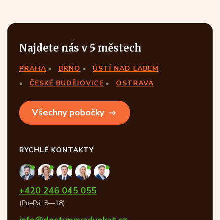
Najdete nás v 5 městech
PRAHA
BRNO
ÚSTÍ NAD LABEM
ČESKÉ BUDĚJOVICE
OSTRAVA
Všechny pobočky
RYCHLÉ KONTAKTY
+420 246 045 055
(Po–Pá: 8—18)
info@dostupnyadvokat.cz