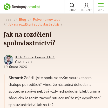
HLEDÁNÍ
MŮJ ÚČET
MENU
Blog
Právo nemovitostí
●●●
Jak na rozdělení spoluvlastnictví?
Jak na rozdělení
spoluvlastnictví?
JUDr. Ondřej Preuss, Ph.D.
ČAK 15597
19. února 2026
Shrnutí:
Zdědili jste spolu se svým sourozencem
chalupu po rodičích? Víme, že následná dohoda na
společné správě nebývá vždy jednoduchá. Efektivním a
žádoucím řešením takové situace může být vypořádání
spoluvlastnictví. Jak na to?