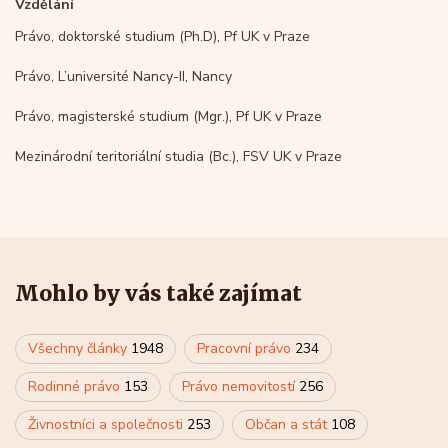
Vzdělání
Právo, doktorské studium (Ph.D), Pf UK v Praze
Právo, L’université Nancy-II, Nancy
Právo, magisterské studium (Mgr.), Pf UK v Praze
Mezinárodní teritoriální studia (Bc.), FSV UK v Praze
Mohlo by vás také zajímat
Všechny články
1948
Pracovní právo
234
Rodinné právo
153
Právo nemovitostí
256
Živnostníci a společnosti
253
Občan a stát
108