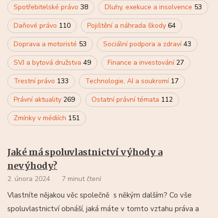
Spotřebitelské právo
38
Dluhy, exekuce a insolvence
53
Daňové právo
110
Pojištění a náhrada škody
64
Doprava a motoristé
53
Sociální podpora a zdraví
43
SVJ a bytová družstva
49
Finance a investování
27
Trestní právo
133
Technologie, AI a soukromí
17
Právní aktuality
269
Ostatní právní témata
112
Zmínky v médiích
151
Jaké má spoluvlastnictví výhody a
nevýhody?
2. února 2024
7 minut čtení
Vlastníte nějakou věc společně s někým dalším? Co vše
spoluvlastnictví obnáší, jaká máte v tomto vztahu práva a