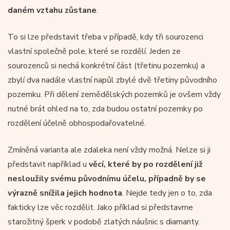
daném vztahu zůstane
.
To si lze představit třeba v případě, kdy tři sourozenci
vlastní společně pole, které se rozdělí. Jeden ze
sourozenců si nechá konkrétní část (třetinu pozemku) a
zbylí dva nadále vlastní napůl zbylé dvě třetiny původního
pozemku. Při dělení zemědělských pozemků je ovšem vždy
nutné brát ohled na to, zda budou ostatní pozemky po
rozdělení účelně obhospodařovatelné.
Zmíněná varianta ale zdaleka není vždy možná. Nelze si ji
představit například u
věcí, které by po rozdělení již
nesloužily svému původnímu účelu, případně by se
výrazně snížila jejich hodnota
. Nejde tedy jen o to, zda
fakticky lze věc rozdělit. Jako příklad si představme
starožitný šperk v podobě zlatých náušnic s diamanty.