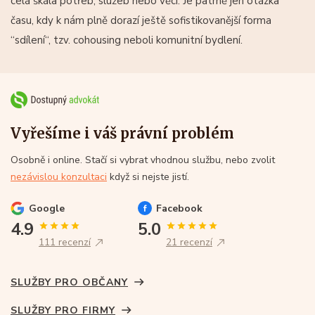
celá škála potřeb, služeb nebo věcí. Je patrně jen otázka
času, kdy k nám plně dorazí ještě sofistikovanější forma
“sdílení“, tzv. cohousing neboli komunitní bydlení.
Vyřešíme i váš právní problém
Osobně i online. Stačí si vybrat vhodnou službu, nebo zvolit
nezávislou konzultaci
když si nejste jistí.
Google
Facebook
4.9
5.0
111 recenzí
21 recenzí
SLUŽBY PRO OBČANY
SLUŽBY PRO FIRMY