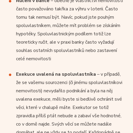
Ručení v bance
– obecně je vlastnictví nemovitosti
často považováno takřka za výhru v loterii. Často
tomu tak nemusí být. Navíc, pokud jste pouhým
spoluvlastníkem, můžete mít problém se získáním
hypotéky. Spoluvlastnickým podílem totiž lze
teoreticky ručit, ale v praxi banky často vyžadují
souhlas ostatních spoluvlastníků nebo zastavení
celé nemovitosti
Exekuce uvalená na spoluvlastníka
– v případě,
že se vašemu sourozenci (či jinému spoluvlastníkovi
nemovitosti) nevydařilo podnikání a byla na něj
uvalena exekuce, měli byste si bedlivě ochránit své
věci, které v chalupě máte. Exekutor se totiž
zpravidla příliš ptát nebude a zabaví vše hodnotné,
co v domě najde. Svých věcí se můžete nadále
domáhat, ale ne vždy se to podaří. Každopádně se