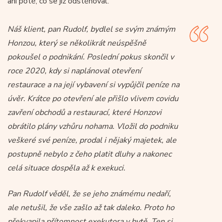
ani poté, co se již odstěhoval.
Náš klient, pan Rudolf, bydlel se svým známým
Honzou, který se několikrát neúspěšně
pokoušel o podnikání. Poslední pokus skončil v
roce 2020, kdy si naplánoval otevření
restaurace a na její vybavení si vypůjčil peníze na
úvěr. Krátce po otevření ale přišlo vlivem covidu
zavření obchodů a restaurací, které Honzovi
obrátilo plány vzhůru nohama. Vložil do podniku
veškeré své peníze, prodal i nějaký majetek, ale
postupně nebylo z čeho platit dluhy a nakonec
celá situace dospěla až k exekuci.
Pan Rudolf věděl, že se jeho známému nedaří,
ale netušil, že vše zašlo až tak daleko. Proto ho
překvapila přítomnost exekutora v bytě. Ten si