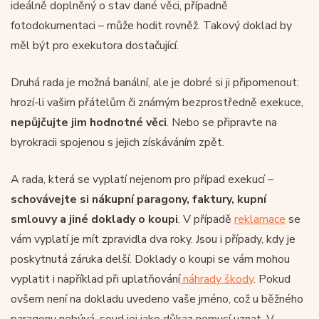
ideálně doplněný o stav dané věci, případně
fotodokumentaci – může hodit rovněž. Takový doklad by
měl být pro exekutora dostačující.
Druhá rada je možná banální, ale je dobré si ji připomenout:
hrozí-li vašim přátelům či známým bezprostředně exekuce,
nepůjčujte jim hodnotné věci
. Nebo se připravte na
byrokracii spojenou s jejich získáváním zpět.
A rada, která se vyplatí nejenom pro případ exekucí –
schovávejte si nákupní paragony, faktury, kupní
smlouvy a jiné doklady o koupi
. V případě
reklamace
se
vám vyplatí je mít zpravidla dva roky. Jsou i případy, kdy je
poskytnutá záruka delší. Doklady o koupi se vám mohou
vyplatit i například při uplatňování
náhrady škody
. Pokud
ovšem není na dokladu uvedeno vaše jméno, což u běžného
paragonu nebývá, soud jej jako důkaz nemusí uznat. V