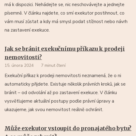
má k dispozici. Nehádejte se, nic neschovávejte a jednejte
písemně. V článku najdete, co smí exekutor postihnout, co
vám musí zůstat a kdy má smysl podat stížnost nebo návrh
na zastavení exekuce.
Jak se bránit exekučnímu příkazu k prodeji
nemovitosti?
15. února 2024
7 minut čtení
Exekuční příkaz k prodeji nemovitosti neznamená, že o ni
automaticky přijdete. Existuje několik právních kroků, jak se
bránit – od odvolání až po zastavení exekuce. V článku
vysvětlujeme aktuální postupy podle právní úpravy a
ukazujeme, jak svou nemovitost reálně ochránit.
Může exekutor vstoupit do pronajatého bytu?