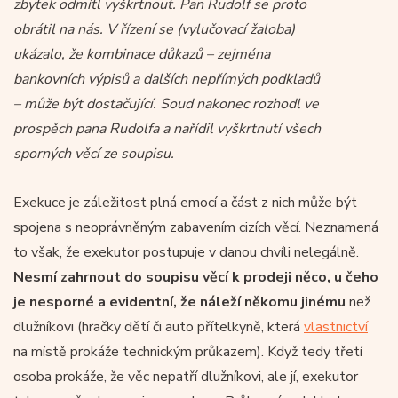
zbytek odmítl vyškrtnout. Pan Rudolf se proto
obrátil na nás. V řízení se (vylučovací žaloba)
ukázalo, že kombinace důkazů – zejména
bankovních výpisů a dalších nepřímých podkladů
– může být dostačující. Soud nakonec rozhodl ve
prospěch pana Rudolfa a nařídil vyškrtnutí všech
sporných věcí ze soupisu.
Exekuce je záležitost plná emocí a část z nich může být
spojena s neoprávněným zabavením cizích věcí. Neznamená
to však, že exekutor postupuje v danou chvíli nelegálně.
Nesmí zahrnout do soupisu věcí k prodeji něco, u čeho
je nesporné a evidentní, že náleží někomu jinému
než
dlužníkovi (hračky dětí či auto přítelkyně, která
vlastnictví
na místě prokáže technickým průkazem). Když tedy třetí
osoba prokáže, že věc nepatří dlužníkovi, ale jí, exekutor