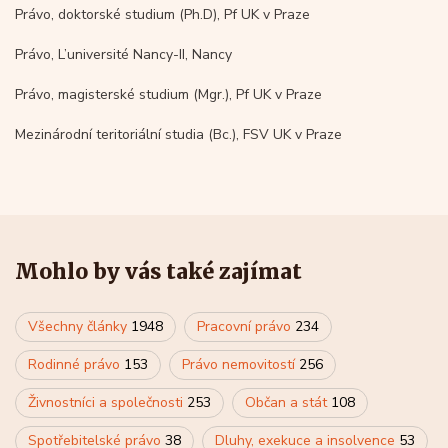
Právo, doktorské studium (Ph.D), Pf UK v Praze
Právo, L’université Nancy-II, Nancy
Právo, magisterské studium (Mgr.), Pf UK v Praze
Mezinárodní teritoriální studia (Bc.), FSV UK v Praze
Mohlo by vás také zajímat
Všechny články
1948
Pracovní právo
234
Rodinné právo
153
Právo nemovitostí
256
Živnostníci a společnosti
253
Občan a stát
108
Spotřebitelské právo
38
Dluhy, exekuce a insolvence
53