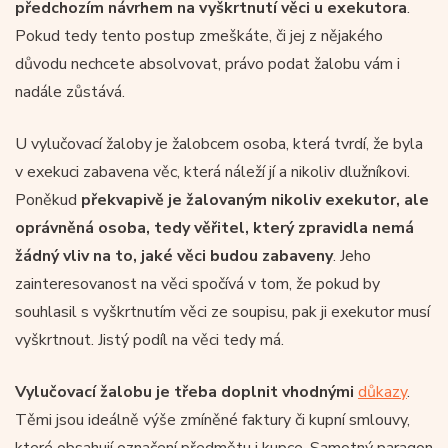
předchozím návrhem na vyškrtnutí věci u exekutora
.
Pokud tedy tento postup zmeškáte, či jej z nějakého
důvodu nechcete absolvovat, právo podat žalobu vám i
nadále zůstává.
U vylučovací žaloby je žalobcem osoba, která tvrdí, že byla
v exekuci zabavena věc, která náleží jí a nikoliv dlužníkovi.
Poněkud
překvapivě je žalovaným nikoliv exekutor, ale
oprávněná osoba, tedy věřitel, který zpravidla nemá
žádný vliv na to, jaké věci budou zabaveny
. Jeho
zainteresovanost na věci spočívá v tom, že pokud by
souhlasil s vyškrtnutím věci ze soupisu, pak ji exekutor musí
vyškrtnout. Jistý podíl na věci tedy má.
Vylučovací žalobu je třeba doplnit vhodnými
důkazy
.
Těmi jsou ideálně výše zmíněné faktury či kupní smlouvy,
které obsahují označení předmětu i kupce. Samotný paragon