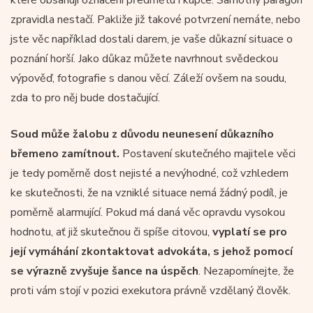
zpravidla nestačí. Pakliže již takové potvrzení nemáte, nebo
jste věc například dostali darem, je vaše důkazní situace o
poznání horší. Jako důkaz můžete navrhnout svědeckou
výpověď, fotografie s danou věcí. Záleží ovšem na soudu,
zda to pro něj bude dostačující.
Soud může žalobu z důvodu neunesení důkazního
břemeno zamítnout.
Postavení skutečného majitele věci
je tedy poměrně dost nejisté a nevýhodné, což vzhledem
ke skutečnosti, že na vzniklé situace nemá žádný podíl, je
poměrně alarmující. Pokud má daná věc opravdu vysokou
hodnotu, ať již skutečnou či spíše citovou,
vyplatí se pro
její vymáhání zkontaktovat advokáta, s jehož pomocí
se výrazně zvyšuje šance na úspěch
. Nezapomínejte, že
proti vám stojí v pozici exekutora právně vzdělaný člověk.