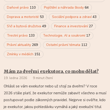
Daňové právo
110
Pojištění a náhrada škody
64
Doprava a motoristé
53
Sociální podpora a zdraví
43
SVJ a bytová družstva
49
Finance a investování
27
Trestní právo
133
Technologie, AI a soukromí
17
Právní aktuality
269
Ostatní právní témata
112
Zmínky v médiích
151
Mám za dveřmi exekutora, co mohu dělat?
19. ledna 2026
9 minut čtení
Ohlásil se vám exekutor nebo už stojí za dveřmi? V roce
2026 stále platí, že exekutor nemůže zabavit všechno a musí
postupovat podle zákonných pravidel. Nejprve si ověřte, kdo
je exekutor, jakou pohledávku vymáhá a jaký exekuční titul