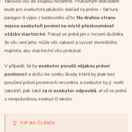
takovou věc do soupisu nezahrne. Průkazným dokladem
bude pro exekutora jakýkoliv doklad na jméno – faktura,
paragon či výpis z bankovního účtu.
Na druhou stranu
nejsou exekutoři povinni na místě přezkoumávat
otázku vlastnictví.
Pokud se jedná jen o tvrzení dlužníka,
že věc není jeho, může věc zabavit a vyzvat domnělého
majitele, aby vlastnictví věci prokázal.
V případě, že by
exekutor porušil nějakou právní
povinnost
a došlo ke vzniku škody, která by jinak bez
porušení právní povinnosti nevznikla, a exekutor by jí mohl
zabránit, pak také
za ni exekutor odpovídá
, ať už se jedná
o neoprávněnou exekuci či nikoliv.
TIP NA ČLÁNEK