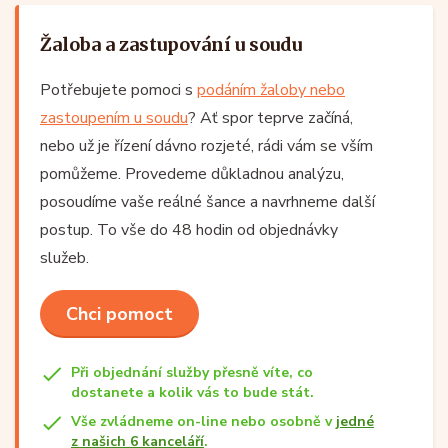
Žaloba a zastupování u soudu
Potřebujete pomoci s
podáním žaloby nebo
zastoupením u soudu
? Ať spor teprve začíná,
nebo už je řízení dávno rozjeté, rádi vám se vším
pomůžeme. Provedeme důkladnou analýzu,
posoudíme vaše reálné šance a navrhneme další
postup. To vše do 48 hodin od objednávky
služeb.
Chci pomoct
Při objednání služby přesně víte, co
dostanete a kolik vás to bude stát.
Vše zvládneme on-line nebo osobně v
jedné
z našich 6 kanceláří
.