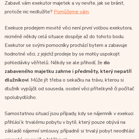
Zabavil vám exekutor majetek a vy nevíte, jak se bránit,
protože nic nedlužíte?
Pomůžeme vám
.
Exekuce prodejem movité věci není první volbou exekutora,
nicméně někdy celá situace dospěje až do tohoto bodu.
Exekutor se svými pomocníky prochází bytem a zabavuje
hodnotné věci, z jejichž prodeje by se mohly uspokojit
pohledávky věřitelů. Někdy se ale přihodí, že
do
zabaveného majetku zahrne i předměty, který nepatří
dlužníkovi
. Může jít třeba o sekačku na trávu, kterou si
dlužník vypůjčil od souseda, osobní věci přítelkyně či počítač
spolubydlícího.
Samostatnou situací jsou případy, kdy se nájemník v exekuci
přihlásí k trvalému pobytu v bytě, který pouze obývá na
základě nájemní smlouvy, případně si trvalý pobyt neodhlásí