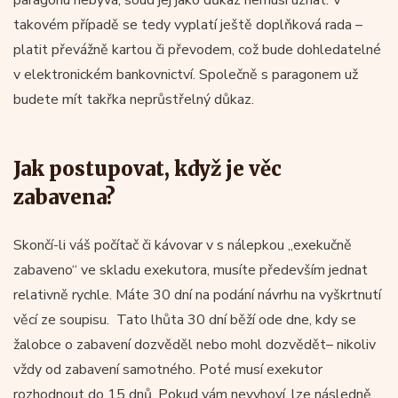
takovém případě se tedy vyplatí ještě doplňková rada –
platit převážně kartou či převodem, což bude dohledatelné
v elektronickém bankovnictví. Společně s paragonem už
budete mít takřka neprůstřelný důkaz.
Jak postupovat, když je věc
zabavena?
Skončí-li váš počítač či kávovar v s nálepkou „exekučně
zabaveno“ ve skladu exekutora, musíte především jednat
relativně rychle. Máte 30 dní na podání návrhu na vyškrtnutí
věcí ze soupisu. Tato lhůta 30 dní běží ode dne, kdy se
žalobce o zabavení dozvěděl nebo mohl dozvědět– nikoliv
vždy od zabavení samotného. Poté musí exekutor
rozhodnout do 15 dnů. Pokud vám nevyhoví, lze následně