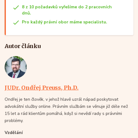
8 z 10 požadavků vyřešíme do 2 pracovních
dnů.
Pro každý právní obor máme specialistu.
Autor článku
JUDr. Ondřej Preuss, Ph.D.
Ondřej je ten člověk, v jehož hlavě uzrál nápad poskytovat
advokátní služby online. Právním službám se věnuje již déle než
15 let a rád klientům pomáhá, když si nevědí rady s právními
problémy.
Vzdělání