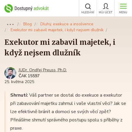
HLEDÁNÍ
MŮJ ÚČET
MENU
Blog
Dluhy, exekuce a insolvence
●●●
Exekutor mi zabavil majetek, i když nejsem dlužník
Exekutor mi zabavil majetek, i
když nejsem dlužník
JUDr. Ondřej Preuss, Ph.D.
ČAK 15597
25. května 2025
Shrnutí:
Váš partner se dostal do exekuce a exekutor
při zabavování majetku zahrnul i vaše vlastní věci? Jak se
lze efektivně bránit a domoci se svých věcí zpět?
Přinášíme shrnutí správného postupu spolu s příběhy z
praxe.