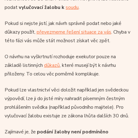
podat
vylučovací žalobu k
soudu
.
Pokud si nejste jistí, jak návrh správně podat nebo jaké
důkazy použít,
převezmeme řešení situace za vás
. Chyba v
této fázi vás může stát možnost získat věc zpět.
O návrhu na vyškrtnutí rozhoduje exekutor pouze na
základě listinných
důkazů
, které musejí být k návrhu
přiloženy. To celou věc poměrně komplikuje.
Pokud lze vlastnictví věci doložit například jen svědeckou
výpovědí, lze ji do jisté míry nahradit písemným čestným
prohlášením svědka (například původního majitele). Pro
vylučovací žalobu existuje ze zákona lhůta dalších 30 dnů.
Zajímavé je, že
podání žaloby není podmíněno