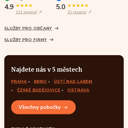
4.9
5.0
111 recenzí
21 recenzí
SLUŽBY PRO OBČANY
SLUŽBY PRO FIRMY
Najdete nás v 5 městech
PRAHA
BRNO
ÚSTÍ NAD LABEM
ČESKÉ BUDĚJOVICE
OSTRAVA
Všechny pobočky