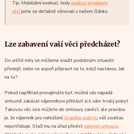
Tip: Mobiliární exekuci, tedy
exekuci prodejem
věcí
jsme se detailně věnovali v našem článku.
Lze zabavení vaší věci předcházet?
Do určité míry se můžeme snažit podobným situacím
předejít, nebo se aspoň připravit na to, když nastanou. Jak
na to?
Pokud například pronajímáte byt, možná vás napadá
smluvně zakázat nájemníkovi přihlásit si k vám trvalý pobyt.
Takovou věc sice můžete do smlouvy zanést, ale pravdou
je, že nájemník pro nahlášení
trvalého pobytu
váš souhlas
nepotřebuje. Stačí mu na úřad přinést
nájemní smlouvu
.