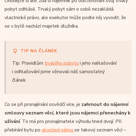
Ohlídejte si ale, zda si nájemník po odstěhování svůj trvalý
pobyt odhlásil. Trvalý pobyt sám o sobě nezakládá
vlastnické právo, ale exekutor může podle něj vyvodit, že
se v bytě nachází majetek dlužníka.
TIP NA ČLÁNEK
Tip: Pravidlům
trvalého pobytu
i jeho nahlašování
i odhlašování jsme věnovali náš samostatný
článek.
Co se při pronajímání osvědčí více, je
zahrnout do nájemní
smlouvy seznam věcí, které jsou nájemci přenechány k
užívání
. To má pro pronajímatele výhodu hned dvojí. Při
přebírání bytu po
ukončení nájmu
se takový seznam věcí –