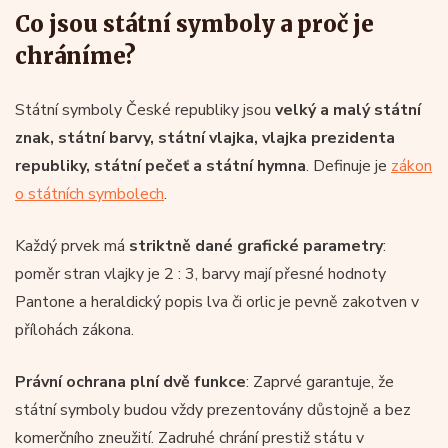
Co jsou státní symboly a proč je
chráníme?
Státní symboly České republiky jsou
velký a malý státní
znak, státní barvy, státní vlajka, vlajka prezidenta
republiky, státní pečeť a státní hymna
. Definuje je
zákon
o státních symbolech
.
Každý prvek má
striktně dané grafické parametry
:
poměr stran vlajky je 2 : 3, barvy mají přesné hodnoty
Pantone a heraldický popis lva či orlic je pevně zakotven v
přílohách zákona.
Právní ochrana plní dvě funkce
: Zaprvé garantuje, že
státní symboly budou vždy prezentovány důstojně a bez
komerčního zneužití. Zadruhé chrání prestiž státu v