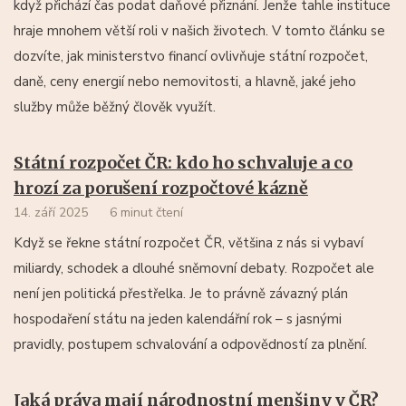
když přichází čas podat daňové přiznání. Jenže tahle instituce
hraje mnohem větší roli v našich životech. V tomto článku se
dozvíte, jak ministerstvo financí ovlivňuje státní rozpočet,
daně, ceny energií nebo nemovitosti, a hlavně, jaké jeho
služby může běžný člověk využít.
Státní rozpočet ČR: kdo ho schvaluje a co
hrozí za porušení rozpočtové kázně
14. září 2025
6 minut čtení
Když se řekne státní rozpočet ČR, většina z nás si vybaví
miliardy, schodek a dlouhé sněmovní debaty. Rozpočet ale
není jen politická přestřelka. Je to právně závazný plán
hospodaření státu na jeden kalendářní rok – s jasnými
pravidly, postupem schvalování a odpovědností za plnění.
Jaká práva mají národnostní menšiny v ČR?