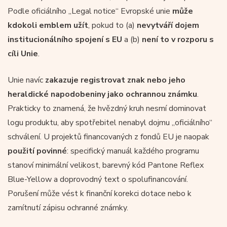
Podle oficiálního „Legal notice“ Evropské unie
může
kdokoli emblem užít
, pokud to (a)
nevytváří dojem
institucionálního spojení s EU
a (b)
není to v rozporu s
cíli Unie
.
Unie navíc
zakazuje registrovat znak nebo jeho
heraldické napodobeniny jako ochrannou známku
.
Prakticky to znamená, že hvězdný kruh nesmí dominovat
logu produktu, aby spotřebitel nenabyl dojmu „oficiálního“
schválení. U projektů financovaných z fondů EU je naopak
použití povinné
: specifický manuál každého programu
stanoví minimální velikost, barevný kód Pantone Reflex
Blue-Yellow a doprovodný text o spolufinancování.
Porušení může vést k finanční korekci dotace nebo k
zamítnutí zápisu ochranné známky.