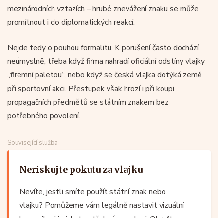
mezinárodních vztazích – hrubé znevážení znaku se může
promítnout i do diplomatických reakcí.
Nejde tedy o pouhou formalitu. K porušení často dochází
neúmyslně, třeba když firma nahradí oficiální odstíny vlajky
„firemní paletou“, nebo když se česká vlajka dotýká země
při sportovní akci. Přestupek však hrozí i při koupi
propagačních předmětů se státním znakem bez
potřebného povolení.
Související služba
Neriskujte pokutu za vlajku
Nevíte, jestli smíte použít státní znak nebo
vlajku? Pomůžeme vám legálně nastavit vizuální