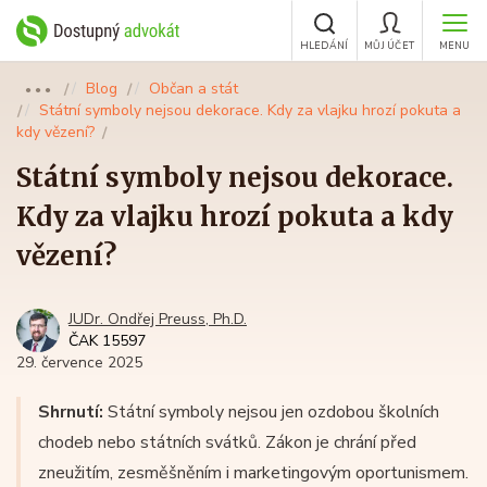
HLEDÁNÍ
MŮJ ÚČET
MENU
Blog
Občan a stát
●●●
Státní symboly nejsou dekorace. Kdy za vlajku hrozí pokuta a
kdy vězení?
Státní symboly nejsou dekorace.
Kdy za vlajku hrozí pokuta a kdy
vězení?
JUDr. Ondřej Preuss, Ph.D.
ČAK 15597
29. července 2025
Shrnutí:
Státní symboly nejsou jen ozdobou školních
chodeb nebo státních svátků. Zákon je chrání před
zneužitím, zesměšněním i marketingovým oportunismem.