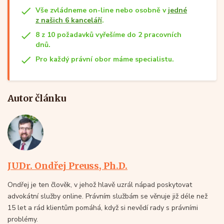
Vše zvládneme on-line nebo osobně v
jedné
z našich 6 kanceláří
.
8 z 10 požadavků vyřešíme do 2 pracovních
dnů.
Pro každý právní obor máme specialistu.
Autor článku
JUDr. Ondřej Preuss, Ph.D.
Ondřej je ten člověk, v jehož hlavě uzrál nápad poskytovat
advokátní služby online. Právním službám se věnuje již déle než
15 let a rád klientům pomáhá, když si nevědí rady s právními
problémy.