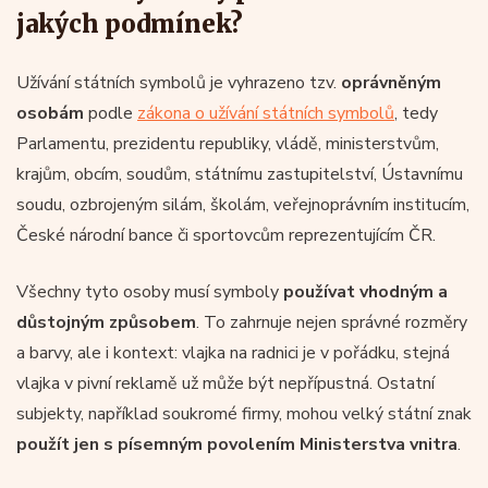
jakých podmínek?
Užívání státních symbolů je vyhrazeno tzv.
oprávněným
osobám
podle
zákona o užívání státních symbolů
, tedy
Parlamentu, prezidentu republiky, vládě, ministerstvům,
krajům, obcím, soudům, státnímu zastupitelství, Ústavnímu
soudu, ozbrojeným silám, školám, veřejnoprávním institucím,
České národní bance či sportovcům reprezentujícím ČR.
Všechny tyto osoby musí symboly
používat
vhodným a
důstojným způsobem
. To zahrnuje nejen správné rozměry
a barvy, ale i kontext: vlajka na radnici je v pořádku, stejná
vlajka v pivní reklamě už může být nepřípustná. Ostatní
subjekty, například soukromé firmy, mohou velký státní znak
použít jen s písemným povolením Ministerstva vnitra
.