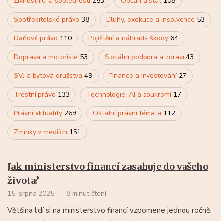
Živnostníci a společnosti
253
Občan a stát
108
Spotřebitelské právo
38
Dluhy, exekuce a insolvence
53
Daňové právo
110
Pojištění a náhrada škody
64
Doprava a motoristé
53
Sociální podpora a zdraví
43
SVJ a bytová družstva
49
Finance a investování
27
Trestní právo
133
Technologie, AI a soukromí
17
Právní aktuality
269
Ostatní právní témata
112
Zmínky v médiích
151
Jak ministerstvo financí zasahuje do vašeho
života?
15. srpna 2025
8 minut čtení
Většina lidí si na ministerstvo financí vzpomene jednou ročně,