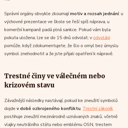
Správní orgány obvykle zkoumají
motiv a rozsah jednání
: u
výchovné prezentace ve škole se řeší spíš náprava, u
komerční kampaně padá plná sankce. Pokud vám byla
pokuta uložena, lze se do 15 dnů odvolat; v
odvolání
pomůže, když zdokumentujete, že šlo o omyl bez úmyslu
symbol znehodnotit a že jste přijali opatření k nápravě.
Trestné činy ve válečném nebo
krizovém stavu
Závažnější následky nastávají, pokud ke zneužití symbolů
dojde
v době ozbrojeného konfliktu
.
Trestní zákoník
postihuje zneužití mezinárodně uznávaných znaků, včetně
vlajky neutrálního státu nebo emblému OSN, trestem