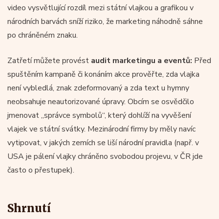
video vysvětlující rozdíl mezi státní vlajkou a grafikou v
národních barvách sníží riziko, že marketing náhodně sáhne
po chráněném znaku.
Zatřetí můžete provést
audit marketingu a eventů:
Před
spuštěním kampaně či konáním akce prověřte, zda vlajka
není vybledlá, znak zdeformovaný a zda text u hymny
neobsahuje neautorizované úpravy. Obcím se osvědčilo
jmenovat „správce symbolů“, který dohlíží na vyvěšení
vlajek ve státní svátky. Mezinárodní firmy by měly navíc
vytipovat, v jakých zemích se liší národní pravidla (např. v
USA je pálení vlajky chráněno svobodou projevu, v ČR jde
často o přestupek).
Shrnutí