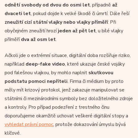
odnětí svobody od dvou do osmi let
, případně
až
dvaceti let
, pokud dojde k velké škodě či úmrtí. Dále řeší
zneužití cizí státní vlajky nebo vlajky příměří
: Při
obyčejném zneužití hrozí
jeden až pět let
, u bílé vlajky
příměří
dva až osm let
.
Ačkoli jde o extrémní situace, digitální doba rozšiřuje riziko,
například
deep-fake video
, které ukazuje české vojáky
pod falešnou vlajkou, by mohlo naplnit
skutkovou
podstatu
pomoci nepříteli
. Firma či médium by proto
měly mít krizový protokol, jenž zakazuje manipulovat se
státními či mezinárodními symboly bez doložitelného zdroje
a kontroly. Pro případ podezření z trestného činu
doporučujeme okamžitě uchovat veškeré digitální stopy a
vyhledat právní pomoc
, protože dokazování úmyslu bývá
klíčové.