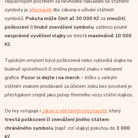
Nejčastějším postihem za nevhodné nakládání se státními
symboly je
přestupek
dle zákona o užívání státních
symbolů.
Pokuta může činit až 30 000 Kč
za
zneužití
,
poškození
či
hrubé znevážení symbolu
, zatímco pouhé
nesprávné vyvěšení vlajky
se trestá
maximálně 10 000
Kč
.
Typickým omylem bývá poškozená nebo vybledlá vlajka na
budově společnosti či změna proporcí znaku v reklamní
grafice.
Pozor si dejte i na merch
– tričko s velkým
státním znakem prodávané za účelem zisku bez povolení je
přestupkem stejně jako polep firemního vozu státní vlajkou.
Do hry vstupuje i
zákon o některých přestupcích
, který
trestá poškození či znevážení jiného státem
chráněného symbolu
(např. cizí vlajky) pokutou do
3 000
Kč
.