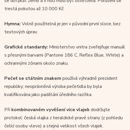
se dotýkat země a v noci musí být osvětlená. Porušení se
trestá pokutou až 10 000 Kč.
Hymna:
Volně použitelná je jen v původní první sloce, bez
textových úprav.
Grafické standardy:
Ministerstvo vnitra zveřejňuje manuál
s přesnými barvami (Pantone 186 C, Reflex Blue, White) a
ochrannými zónami okolo znaku.
Pečeť se státním znakem
používá výhradně prezident
republiky; neoprávněná výroba pečetidla by byla
kvalifikována jako padělání úředního razítka.
Při
kombinovaném vyvěšení více vlajek
dodržujte
protokol: česká vlajka z heraldické pravé strany (z pohledu
čelící osoby vlevo) a stejná velikost všech vlajek.