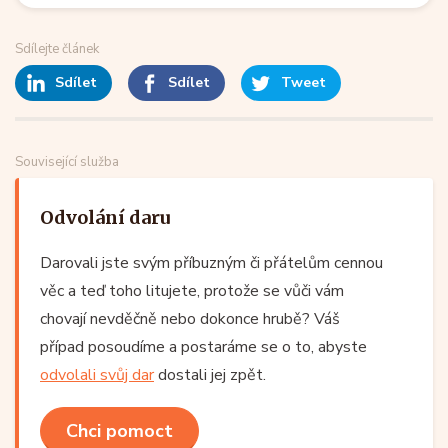
Sdílejte článek
Sdílet
Sdílet
Tweet
Související služba
Odvolání daru
Darovali jste svým příbuzným či přátelům cennou
věc a teď toho litujete, protože se vůči vám
chovají nevděčně nebo dokonce hrubě? Váš
případ posoudíme a postaráme se o to, abyste
odvolali svůj dar
dostali jej zpět.
Chci pomoct