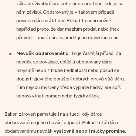
základní živobytí pro sebe nebo pro toho, kdo je na
něm závislý. Obdarovaný je v takovém případě
povinen dárci vrátit dar. Pokud to není možné –
například proto, že dar mezitím prodal nebo jinak
převedl – musí dárci nahradit jeho obvyklou cenu.
Nevděk obdarovaného
: To je častější případ. Za
nevděk se považuje, ublíží-li obdarovaný dárci
úmyslně nebo z hrubé nedbalosti nebo pokud se
dopustí zjevného porušení dobrých mravů vůči dárci.
Tím nejsou myšleny třeba vypjaté hádky, ale spíš
neposkytnutí pomoci nebo fyzický útok.
Zákon zároveň pamatuje i na situaci, kdy dárce
obdarovanému jeho chování odpustí. Pokud totiž dárce
obdarovanému nevděk
výslovně nebo i mlčky promine
,