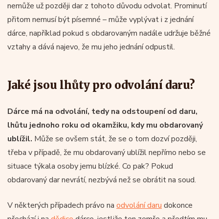
nemůže už později dar z tohoto důvodu odvolat. Prominutí
přitom nemusí být písemné – může vyplývat i z jednání
dárce, například pokud s obdarovaným nadále udržuje běžné
vztahy a dává najevo, že mu jeho jednání odpustil.
Jaké jsou lhůty pro odvolání daru?
Dárce má na odvolání, tedy na odstoupení od daru,
lhůtu jednoho roku od okamžiku, kdy mu obdarovaný
ublížil.
Může se ovšem stát, že se o tom dozví později,
třeba v případě, že mu obdarovaný ublížil nepřímo nebo se
situace týkala osoby jemu blízké. Co pak? Pokud
obdarovaný dar nevrátí, nezbývá než se obrátit na soud.
V některých případech právo na
odvolání daru
dokonce
přechází i na
dědice
dárce, jestliže ten zemře a předtím mu