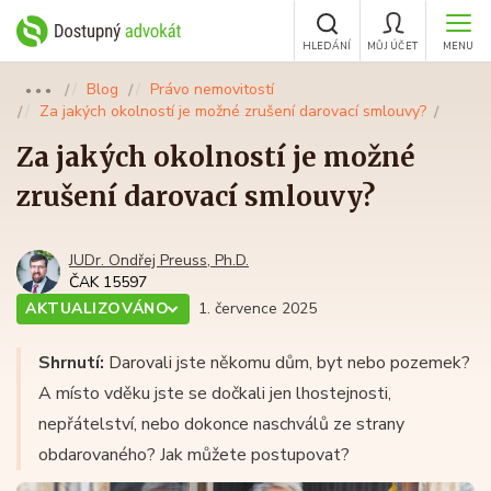
HLEDÁNÍ
MŮJ ÚČET
MENU
Blog
Právo nemovitostí
●●●
Za jakých okolností je možné zrušení darovací smlouvy?
Za jakých okolností je možné
zrušení darovací smlouvy?
JUDr. Ondřej Preuss, Ph.D.
ČAK 15597
AKTUALIZOVÁNO
1. července 2025
Shrnutí:
Darovali jste někomu dům, byt nebo pozemek?
A místo vděku jste se dočkali jen lhostejnosti,
nepřátelství, nebo dokonce naschválů ze strany
obdarovaného? Jak můžete postupovat?