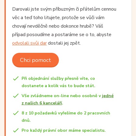
Darovali jste svým příbuzným či přátelům cennou
věc a teď toho litujete, protože se vůči vám
chovají nevděčně nebo dokonce hrubě? Váš
případ posoudíme a postaráme se o to, abyste
odvolali svůj dar
dostali jej zpět.
Chci pomoct
Při objednání služby přesně víte, co
dostanete a kolik vás to bude stát.
Vše zvládneme on-line nebo osobně v
jedné
z našich 6 kanceláří
.
8 z 10 požadavků vyřešíme do 2 pracovních
dnů.
Pro každý právní obor máme specialistu.