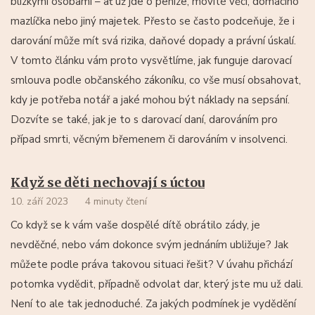
blízkými osobami – ať už jde o peníze, movité věci, domácího
mazlíčka nebo jiný majetek. Přesto se často podceňuje, že i
darování může mít svá rizika, daňové dopady a právní úskalí.
V tomto článku vám proto vysvětlíme, jak funguje darovací
smlouva podle občanského zákoníku, co vše musí obsahovat,
kdy je potřeba notář a jaké mohou být náklady na sepsání.
Dozvíte se také, jak je to s darovací daní, darováním pro
případ smrti, věcným břemenem či darováním v insolvenci.
Když se děti nechovají s úctou
10. září 2023
4 minuty čtení
Co když se k vám vaše dospělé dítě obrátilo zády, je
nevděčné, nebo vám dokonce svým jednáním ubližuje? Jak
můžete podle práva takovou situaci řešit? V úvahu přichází
potomka vydědit, případně odvolat dar, který jste mu už dali.
Není to ale tak jednoduché. Za jakých podmínek je vydědění