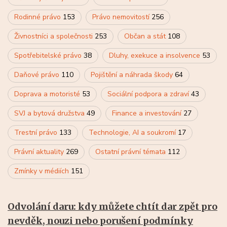
Rodinné právo
153
Právo nemovitostí
256
Živnostníci a společnosti
253
Občan a stát
108
Spotřebitelské právo
38
Dluhy, exekuce a insolvence
53
Daňové právo
110
Pojištění a náhrada škody
64
Doprava a motoristé
53
Sociální podpora a zdraví
43
SVJ a bytová družstva
49
Finance a investování
27
Trestní právo
133
Technologie, AI a soukromí
17
Právní aktuality
269
Ostatní právní témata
112
Zmínky v médiích
151
Odvolání daru: kdy můžete chtít dar zpět pro
nevděk, nouzi nebo porušení podmínky