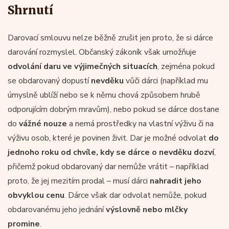
Shrnutí
Darovací smlouvu nelze běžně zrušit jen proto, že si dárce
darování rozmyslel. Občanský zákoník však umožňuje
odvolání daru ve výjimečných situacích
, zejména pokud
se obdarovaný dopustí
nevděku
vůči dárci (například mu
úmyslně ublíží nebo se k němu chová způsobem hrubě
odporujícím dobrým mravům), nebo pokud se dárce dostane
do
vážné nouze
a nemá prostředky na vlastní výživu či na
výživu osob, které je povinen živit. Dar je možné odvolat
do
jednoho roku od chvíle, kdy se dárce o nevděku dozví
,
přičemž pokud obdarovaný dar nemůže vrátit – například
proto, že jej mezitím prodal – musí dárci
nahradit jeho
obvyklou cenu
. Dárce však dar odvolat nemůže, pokud
obdarovanému jeho jednání
výslovně nebo mlčky
promine
.