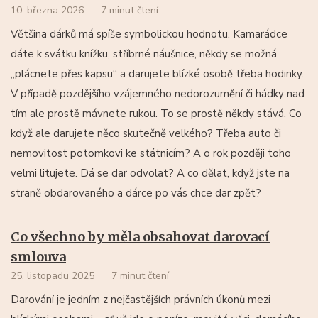
10. března 2026
7 minut čtení
Většina dárků má spíše symbolickou hodnotu. Kamarádce
dáte k svátku knížku, stříbrné náušnice, někdy se možná
„plácnete přes kapsu“ a darujete blízké osobě třeba hodinky.
V případě pozdějšího vzájemného nedorozumění či hádky nad
tím ale prostě mávnete rukou. To se prostě někdy stává. Co
když ale darujete něco skutečně velkého? Třeba auto či
nemovitost potomkovi ke státnicím? A o rok později toho
velmi litujete. Dá se dar odvolat? A co dělat, když jste na
straně obdarovaného a dárce po vás chce dar zpět?
Co všechno by měla obsahovat darovací
smlouva
25. listopadu 2025
7 minut čtení
Darování je jedním z nejčastějších právních úkonů mezi