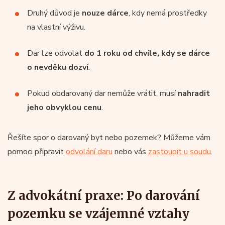
Druhý důvod je
nouze dárce
, kdy nemá prostředky
na vlastní výživu.
Dar lze odvolat
do 1 roku od chvíle, kdy se dárce
o nevděku dozví
.
Pokud obdarovaný dar nemůže vrátit, musí
nahradit
jeho obvyklou cenu
.
Řešíte spor o darovaný byt nebo pozemek? Můžeme vám
pomoci připravit
odvolání daru
nebo vás
zastoupit u soudu
.
Z advokátní praxe: Po darování
pozemku se vzájemné vztahy