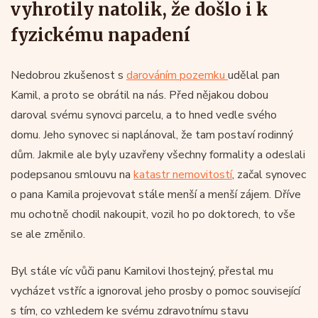
vyhrotily natolik, že došlo i k
fyzickému napadení
Nedobrou zkušenost s
darováním pozemku
udělal pan
Kamil, a proto se obrátil na nás. Před nějakou dobou
daroval svému synovci parcelu, a to hned vedle svého
domu. Jeho synovec si naplánoval, že tam postaví rodinný
dům. Jakmile ale byly uzavřeny všechny formality a odeslali
podepsanou smlouvu na
katastr nemovitostí
, začal synovec
o pana Kamila projevovat stále menší a menší zájem. Dříve
mu ochotně chodil nakoupit, vozil ho po doktorech, to vše
se ale změnilo.
Byl stále víc vůči panu Kamilovi lhostejný, přestal mu
vycházet vstříc a ignoroval jeho prosby o pomoc související
s tím, co vzhledem ke svému zdravotnímu stavu