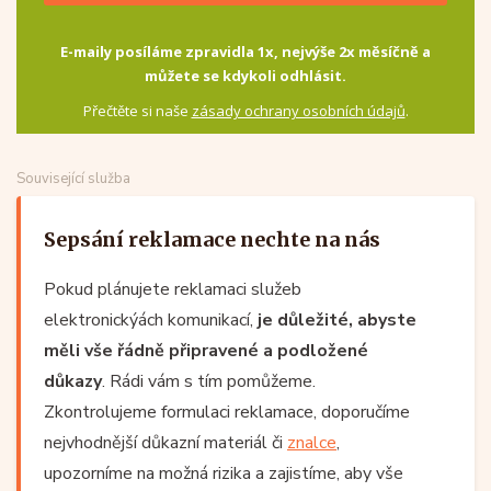
E-maily posíláme zpravidla 1x, nejvýše 2x měsíčně a
můžete se kdykoli odhlásit.
Přečtěte si naše
zásady ochrany osobních údajů
.
Související služba
Sepsání reklamace nechte na nás
Pokud plánujete reklamaci služeb
elektronickýách komunikací,
je důležité, abyste
měli vše řádně připravené a podložené
důkazy
. Rádi vám s tím pomůžeme.
Zkontrolujeme formulaci reklamace, doporučíme
nejvhodnější důkazní materiál či
znalce
,
upozorníme na možná rizika a zajistíme, aby vše