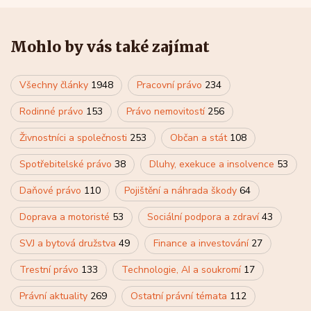
Mohlo by vás také zajímat
Všechny články
1948
Pracovní právo
234
Rodinné právo
153
Právo nemovitostí
256
Živnostníci a společnosti
253
Občan a stát
108
Spotřebitelské právo
38
Dluhy, exekuce a insolvence
53
Daňové právo
110
Pojištění a náhrada škody
64
Doprava a motoristé
53
Sociální podpora a zdraví
43
SVJ a bytová družstva
49
Finance a investování
27
Trestní právo
133
Technologie, AI a soukromí
17
Právní aktuality
269
Ostatní právní témata
112