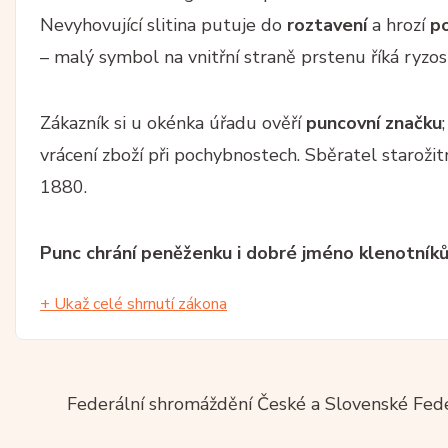
Nevyhovující slitina putuje do
roztavení
a hrozí
po
– malý symbol na vnitřní straně prstenu říká ryzos
Zákazník si u okénka úřadu ověří
puncovní značku
vrácení zboží při pochybnostech. Sběratel starožit
1880.
Punc chrání peněženku i dobré jméno klenotník
+ Ukaž celé shrnutí zákona
Federální shromáždění České a Slovenské Fede