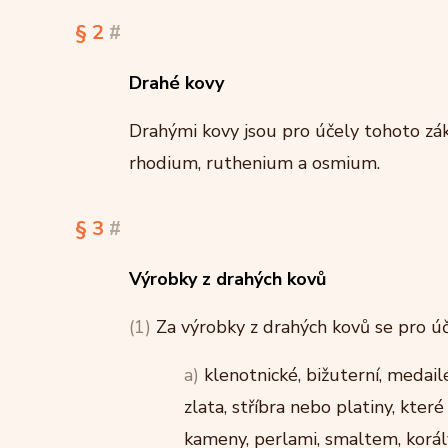
§ 2
#
Drahé kovy
Drahými kovy jsou pro účely tohoto zákon
rhodium, ruthenium a osmium.
§ 3
#
Výrobky z drahých kovů
(1)
Za výrobky z drahých kovů se pro úč
a)
klenotnické, bižuterní, medailér
zlata, stříbra nebo platiny, kte
kameny, perlami, smaltem, korál