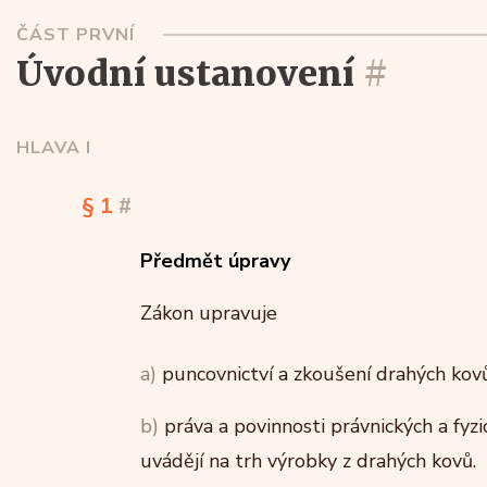
ČÁST PRVNÍ
úvodní ustanovení
#
HLAVA I
§ 1
#
Předmět úpravy
Zákon upravuje
a)
puncovnictví a zkoušení drahých kovů
b)
práva a povinnosti právnických a fyzic
uvádějí na trh výrobky z drahých kovů.