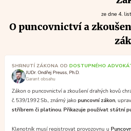
Zá
ze dne 4. li
O puncovnictví a zkoušen
zák
SHRNUTÍ ZÁKONA OD
DOSTUPNÉHO ADVOKÁ
JUDr. Ondřej Preuss, Ph.D.
Garant obsahu
Zákon o puncovnictví a zkoušení drahých kovů chr
č. 539/1992 Sb., známý jako
puncovní zákon
, upra
stříbrem či platinou
.
Přikazuje používat státní p
Klenotník musí registrovat provozovnu u
Puncovn