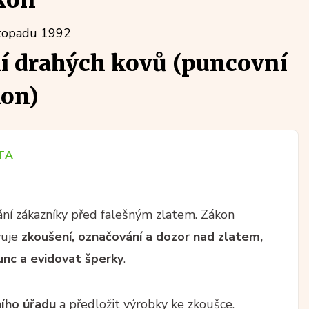
kon
stopadu 1992
í drahých kovů (puncovní
on)
TA
ání zákazníky před falešným zlatem. Zákon
vuje
zkoušení, označování a dozor nad zlatem,
unc a evidovat šperky
.
ího úřadu
a předložit výrobky ke zkoušce.