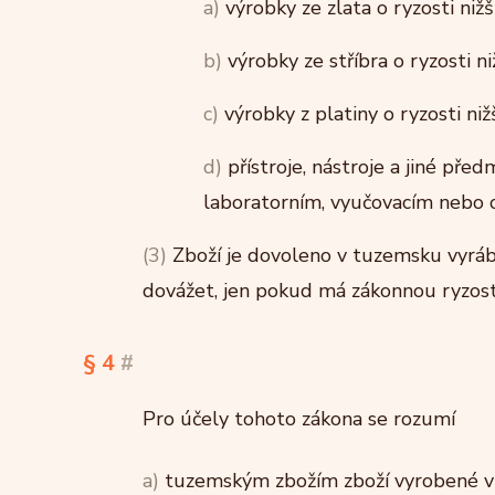
a)
výrobky ze zlata o ryzosti niž
b)
výrobky ze stříbra o ryzosti n
c)
výrobky z platiny o ryzosti ni
d)
přístroje, nástroje a jiné př
laboratorním, vyučovacím nebo 
(3)
Zboží je dovoleno v tuzemsku vyráb
dovážet, jen pokud má zákonnou ryzost
§ 4
#
Pro účely tohoto zákona se rozumí
a)
tuzemským zbožím zboží vyrobené v 