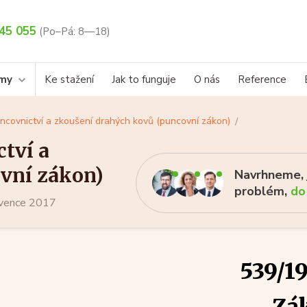
45 055
(Po–Pá: 8—18)
rmy
Ke stažení
Jak to funguje
O nás
Reference
ncovnictví a zkoušení drahých kovů (puncovní zákon)
tví a
vní zákon)
Navrhneme, j
problém,
do
ervence 2017
539/19