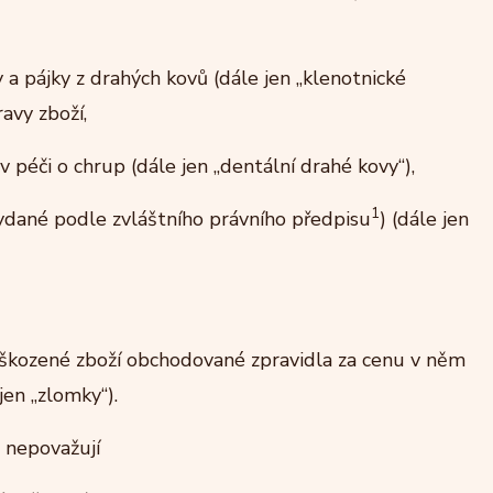
y a pájky z drahých kovů (dále jen „klenotnické
ravy zboží,
v péči o chrup (dále jen „dentální drahé kovy“),
1
ydané podle zvláštního právního předpisu
) (dále jen
kozené zboží obchodované zpravidla za cenu v něm
en „zlomky“).
 nepovažují