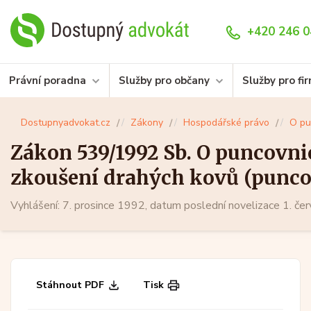
+420 246 0
Právní poradna
Služby pro občany
Služby pro fi
Dostupnyadvokat.cz
Zákony
Hospodářské právo
O pu
Zákon 539/1992 Sb. O puncovnic
zkoušení drahých kovů (punco
Vyhlášení: 7. prosince 1992, datum poslední novelizace 1. č
Stáhnout PDF
Tisk