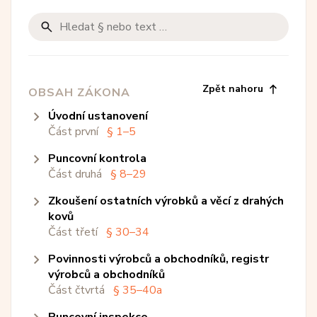
Zpět nahoru
OBSAH ZÁKONA
úvodní ustanovení
Část první
§ 1–5
puncovní kontrola
Hlava i
§ 1–5
Část druhá
§ 8–29
Hlava ii
§ 1
- Předmět úpravy
§ 6
zkoušení ostatních výrobků a věcí z drahých
předmět a rozsah puncovní kontroly
§ 2
- Drahé kovy
§ 6
- Orgány puncovnictví a zkoušení
kovů
Hlava i
§ 8–9
drahých...
Část třetí
§ 30–34
§ 3
- Výrobky z drahých kovů
zkoušení zboží
§ 8
- Puncovní kontrola spočívá ve
povinnosti výrobců a obchodníků, registr
Hlava ii
§ 30
zjištění...
- České mince
§ 10–14
§ 4
- Pro účely tohoto zákona se...
výrobců a obchodníků
§ 31
předepsaný stav zboží
§ 9
§ 10
- Dentální drahé kovy
- Povinné puncovní kontrole, pokud
- Tuzemské zboží
Část čtvrtá
§ 35–40a
§ 5
- Zákonné ryzosti
Hlava iii
není...
§ 15–17
§ 32
§ 11
- Lístkové zlato a stříbro
- Cizí zboží