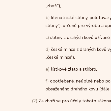
„zboží“),
b)
klenotnické slitiny, polotovar
slitiny“), určené pro výrobu a op
c)
slitiny z drahých kovů užívané 
d)
české mince z drahých kovů v
„české mince“),
e)
lístkové zlato a stříbro,
f)
opotřebené, neúplné nebo poš
obsaženého drahého kovu (dále j
(2)
Za zboží se pro účely tohoto zákona