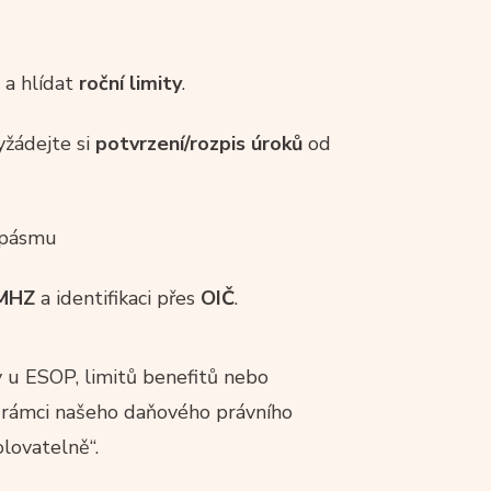
 a hlídat
roční limity
.
yžádejte si
potvrzení/rozpis úroků
od
. pásmu
MHZ
a identifikaci přes
OIČ
.
cky u ESOP, limitů benefitů nebo
v rámci našeho daňového právního
lovatelně“.