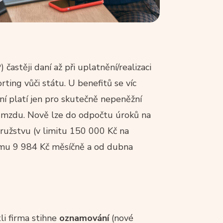
astěji daní až při uplatnění/realizaci
rting vůči státu. U benefitů se víc
ní platí jen pro skutečně nepeněžní
u mzdu. Nově lze do odpočtu úroků na
ružstvu (v limitu 150 000 Kč na
smu 9 984 Kč měsíčně a od dubna
i firma stihne
oznamování
(nové