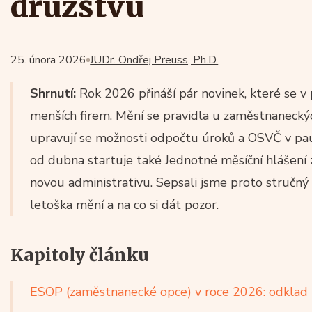
družstvu
25. února 2026
JUDr. Ondřej Preuss, Ph.D.
Shrnutí:
Rok 2026 přináší pár novinek, které se v
menších firem. Mění se pravidla u zaměstnaneckýc
upravují se možnosti odpočtu úroků a OSVČ v pauš
od dubna startuje také Jednotné měsíční hlášení
novou administrativu. Sepsali jsme proto stručný 
letoška mění a na co si dát pozor.
Kapitoly článku
ESOP (zaměstnanecké opce) v roce 2026: odklad z