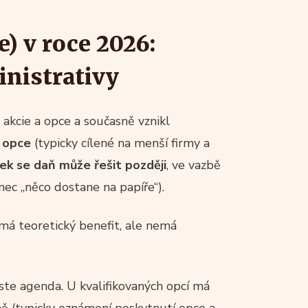
) v roce 2026:
inistrativy
akcie a opce a současně vznikl
 opce
(typicky cílené na menší firmy a
ek se daň může řešit později
, ve vazbě
anec „něco dostane na papíře“).
má teoretický benefit, ale nemá
e agenda. U kvalifikovaných opcí má
ně (typicky oznámení poskytnutí opce a