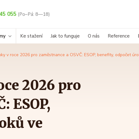
45 055
(Po–Pá: 8—18)
rmy
Ke stažení
Jak to funguje
O nás
Reference
ky v roce 2026 pro zaměstnance a OSVČ: ESOP, benefity, odpočet úro
oce 2026 pro
: ESOP,
roků ve