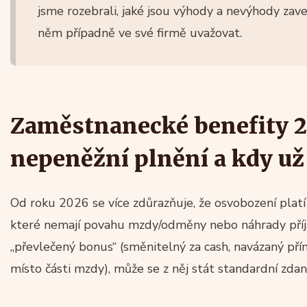
jsme rozebrali, jaké jsou výhody a nevýhody za
něm případně ve své firmě uvažovat.
Zaměstnanecké benefity 20
nepeněžní plnění a kdy u
Od roku 2026 se více zdůrazňuje, že osvobození platí
které nemají povahu mzdy/odměny nebo náhrady příjm
„převlečený bonus“ (směnitelný za cash, navázaný př
místo části mzdy), může se z něj stát standardní zdan