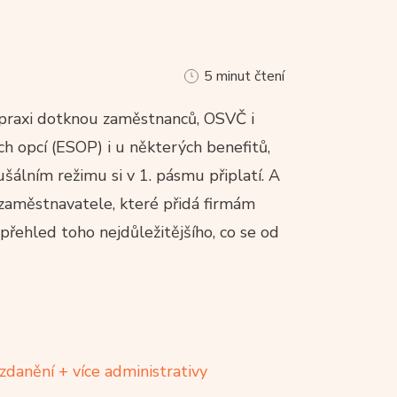
5 minut čtení
 praxi dotknou zaměstnanců, OSVČ i
h opcí (ESOP) i u některých benefitů,
álním režimu si v 1. pásmu připlatí. A
 zaměstnavatele, které přidá firmám
přehled toho nejdůležitějšího, co se od
danění + více administrativy