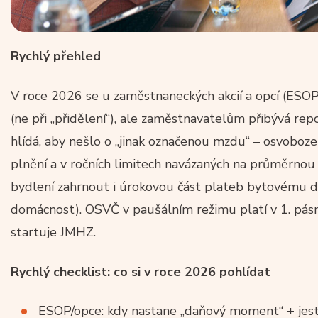
Rychlý přehled
V roce 2026 se u zaměstnaneckých akcií a opcí (ESOP) č
(ne při „přidělení“), ale zaměstnavatelům přibývá repo
hlídá, aby nešlo o „jinak označenou mzdu“ – osvoboze
plnění a v ročních limitech navázaných na průměrno
bydlení zahrnout i úrokovou část plateb bytovému d
domácnost). OSVČ v paušálním režimu platí v 1. pá
startuje JMHZ.
Rychlý checklist: co si v roce 2026 pohlídat
ESOP/opce: kdy nastane „daňový moment“ + jestl