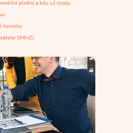
peněžní plnění a kdy už mzda
tvo
é termíny
avatele (JMHZ)