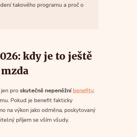
vedení takového programu a proč o
26: kdy je to ještě
ž mzda
 jen pro
skutečně nepeněžní
benefity
,
u. Pokud je benefit fakticky
ímo na výkon jako odměna, poskytovaný
itelný příjem se vším všudy.