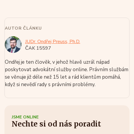
AUTOR ČLÁNKU
JUDr. Ondřej Preuss, Ph.D.
ČAK 15597
Ondřej je ten člověk, v jehož hlavě uzrál nápad
poskytovat advokátní služby online. Právním službám
se věnuje již déle než 15 let a rád klientům pomáhá,
když si nevědí rady s právními problémy.
JSME ONLINE
Nechte si od nás poradit