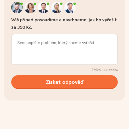
Váš případ posoudíme a navrhneme, jak ho vyřešit
za 390 Kč.
Zbývá
500
znaků