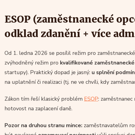
ESOP (zaměstnanecké opce
odklad zdanění + více adm
Od 1. ledna 2026 se posílil režim pro zaměstnanecké 
zvýhodněný režim pro
kvalifikované zaměstnanecké
startupy). Praktický dopad je jasný:
u splnění podmín
na uplatnění či realizaci (tj. ne ve chvíli, kdy zaměstn
Zákon tím řeší klasický problém
ESOP
: zaměstnanec 
hotovost na zaplacení daně.
Pozor na druhou stranu mince:
zaměstnavatelům rost
být navázaná
oznamovací povinnosti
vůči správci da