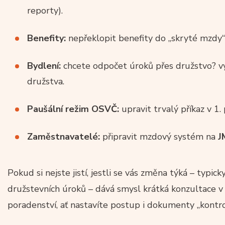
reporty).
Benefity:
nepřeklopit benefity do „skryté mzdy“
Bydlení:
chcete odpočet úroků přes družstvo? v
družstva.
Paušální režim OSVČ:
upravit trvalý příkaz v 1
Zaměstnavatelé:
připravit mzdový systém na
J
Pokud si nejste jistí, jestli se vás změna týká – typi
družstevních úroků – dává smysl krátká konzultace 
poradenství, ať nastavíte postup i dokumenty „kontro