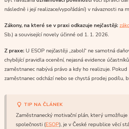
následně i její realizace/vypořádání) v návaznosti na m
Zákony, na které se v praxi odkazuje nejčastěji:
záko
Sb.) a související novely účinné od 1. 1. 2026.
Z praxe:
U ESOP nejčastěji „zabolí“ ne samotná daň
chybějící pravidla ocenění, nejasná evidence účastník
zaměstnanec nabývá právo a kdy ho realizuje. Pokud to
zaměstnanec odchází nebo se chystá prodej podílu, bý
TIP NA ČLÁNEK
Zaměstnanecký motivační plán, který umožňuje p
společnosti (
ESOP
), je v České republice věcí s