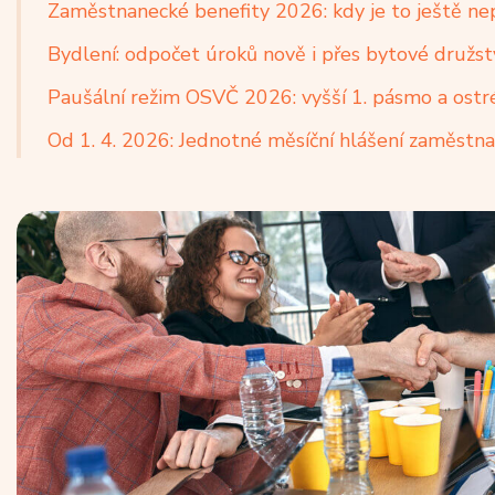
Zaměstnanecké benefity 2026: kdy je to ještě ne
Bydlení: odpočet úroků nově i přes bytové družs
Paušální režim OSVČ 2026: vyšší 1. pásmo a ostr
Od 1. 4. 2026: Jednotné měsíční hlášení zaměstn