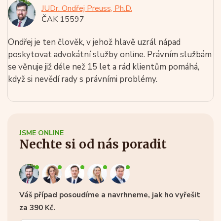
JUDr. Ondřej Preuss, Ph.D.
ČAK 15597
Ondřej je ten člověk, v jehož hlavě uzrál nápad
poskytovat advokátní služby online. Právním službám
se věnuje již déle než 15 let a rád klientům pomáhá,
když si nevědí rady s právními problémy.
JSME ONLINE
Nechte si od nás poradit
Váš případ posoudíme a navrhneme, jak ho vyřešit
za 390 Kč.