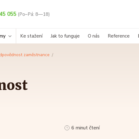
45 055
(Po–Pá: 8—18)
rmy
Ke stažení
Jak to funguje
O nás
Reference
 odpovědnost zaměstnance
nost
6 minut čtení