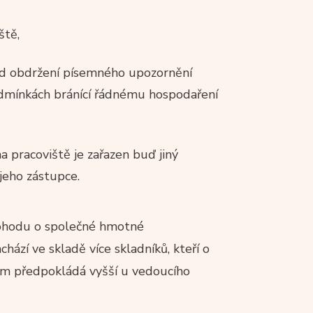
ště,
od obdržení písemného upozornění
dmínkách bránící řádnému hospodaření
 pracoviště je zařazen buď jiný
jeho zástupce.
dohodu o společné hmotné
ází ve skladě více skladníků, kteří o
šem předpokládá vyšší u vedoucího