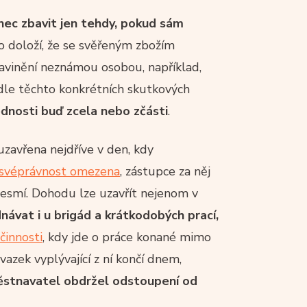
ec zbavit jen tehdy, pokud sám
bo doloží, že se svěřeným zbožím
zavinění neznámou osobou, například,
odle těchto konkrétních skutkových
dnosti buď zcela nebo zčásti
.
zavřena nejdříve v den, kdy
svéprávnost omezena
, zástupce za něj
esmí. Dohodu lze uzavřít nejenom v
dnávat i u brigád a krátkodobých prací,
činnosti
, kdy jde o práce konané mimo
ávazek vyplývající z ní končí dnem,
stnavatel obdržel odstoupení od