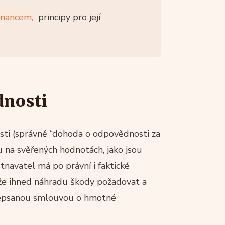
tnancem,
principy pro její
nosti
ti (správně “dohoda o odpovědnosti za
 na svěřených hodnotách, jako jsou
navatel má po právní i faktické
ůže ihned náhradu škody požadovat a
odepsanou smlouvou o hmotné