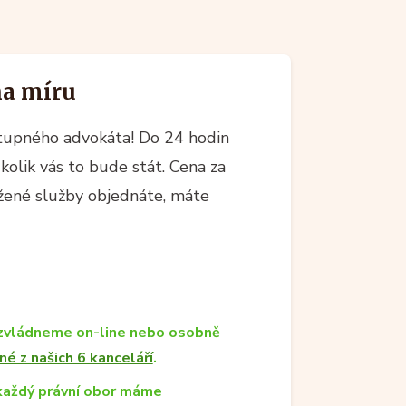
na míru
upného advokáta! Do 24 hodin
kolik vás to bude stát. Cena za
ržené služby objednáte, máte
zvládneme on-line nebo osobně
né z našich 6 kanceláří
.
každý právní obor máme