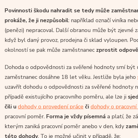
Povinnosti škodu nahradit se tedy může zaměstnan
prokáže, že ji nezpůsobil
: například označí viníka ne
(penězi) nepracoval. Další obranou může být zjevné 
když byl daný provoz, prodejna či sklad vyloupen. P
okolností se pak může zaměstnanec
zprostit odpově
Dohoda o odpovědnosti za svěřené hodnoty smí být u
zaměstnanec dosáhne 18 let věku. Jestliže byla jeho
uzavřít dohodu o odpovědnosti za svěřené hodnoty n
případě existujícího pracovního poměru, ale lze ji
sje
čili u
dohody o provedení práce
či
dohody o pracovní 
pracovní poměr.
Forma je vždy písemná
a platí, že z
kterým zaniká pracovní poměr anebo v den, kdy
zamě
této dohody
. To je možné učinit v případě, že: