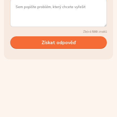
Zbývá
500
znaků