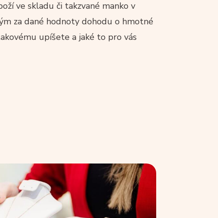
zboží ve skladu či takzvané manko v
ným za dané hodnoty dohodu o hmotné
akovému upíšete a jaké to pro vás