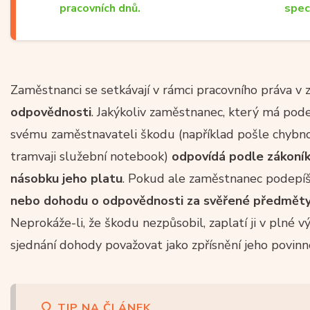
pracovních dnů.
spec
Zaměstnanci se setkávají v rámci pracovního práva v
odpovědnosti
. Jakýkoliv zaměstnanec, který má po
svému zaměstnavateli škodu (například pošle chyb
tramvaji služební notebook)
odpovídá podle zákoník
násobku jeho platu
. Pokud ale zaměstnanec podepí
nebo dohodu o odpovědnosti za svěřené předmět
Neprokáže-li, že škodu nezpůsobil, zaplatí ji v plné 
sjednání dohody považovat jako zpřísnění jeho povinn
TIP NA ČLÁNEK