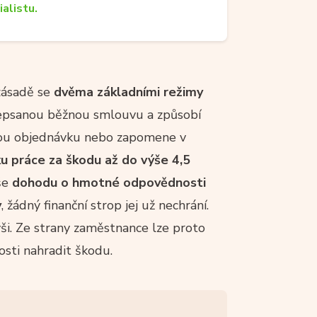
ialistu.
 zásadě se
dvěma základními režimy
depsanou běžnou smlouvu a způsobí
nou objednávku nebo zapomene v
u práce za škodu až do výše 4,5
še
dohodu o hmotné odpovědnosti
y
, žádný finanční strop jej už nechrání.
výši. Ze strany zaměstnance lze proto
osti nahradit škodu.