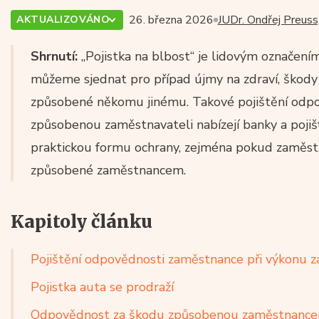
26. března 2026
JUDr. Ondřej Preuss,
AKTUALIZOVÁNO
Shrnutí:
„Pojistka na blbost“ je lidovým označením
můžeme sjednat pro případ újmy na zdraví, škody
způsobené někomu jinému. Takové pojištění odp
způsobenou zaměstnavateli nabízejí banky a pojišť
praktickou formu ochrany, zejména pokud zaměst
způsobené zaměstnancem.
Kapitoly článku
Pojištění odpovědnosti zaměstnance při výkonu 
Pojistka auta se prodraží
Odpovědnost za škodu způsobenou zaměstnancem