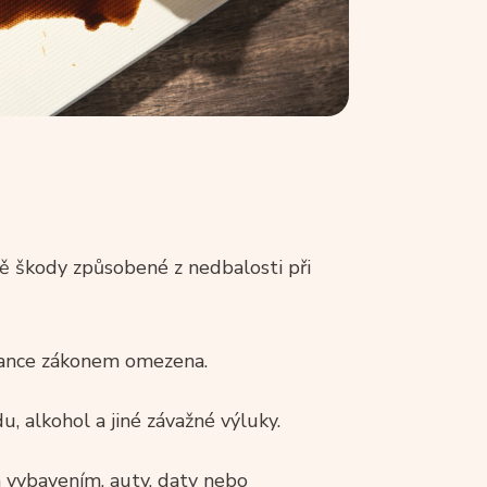
ě škody způsobené z nedbalosti při
ance zákonem omezena.
, alkohol a jiné závažné výluky.
m vybavením, auty, daty nebo