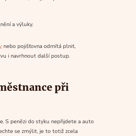
lnění a výluky.
y
nebo pojišťovna odmítá plnit,
vu i navrhnout další postup.
aměstnance při
. S penězi do styku nepřijdete a auto
hte se zmýlit, je to totiž zcela