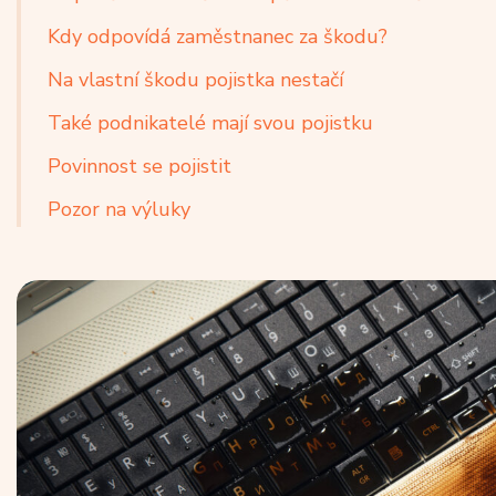
Kdy odpovídá zaměstnanec za škodu?
Na vlastní škodu pojistka nestačí
Také podnikatelé mají svou pojistku
Povinnost se pojistit
Pozor na výluky