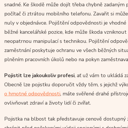
snadné. Ke škodě může dojít třeba chybně zadaným 
počítač či ztrátou mobilního telefonu. Zavařit si mů
nuly v objednávce. Pojištění odpovědnosti je vhodné n
běžné kancelářské pozice, kde může škoda vzniknout
neopatrnou manipulací s technikou. Pojištění odpov
zaměstnání poskytuje ochranu ve všech běžných situac
plněním pracovních úkolů nebo na pokyn zaměstnava
Pojistit lze jakoukoliv profesi
, ať už vám to ukládá zá
Obecně lze pojistku doporučit vždy těm, s jejichž vý
o hmotné odpovědnosti
, máte svěřené drahé přístro
ovlivňovat zdraví a životy lidí či zvířat.
Pojistka na blbost tak představuje cenově dostupný
chránit před nečekanými výdaji spojenými s drobnými 