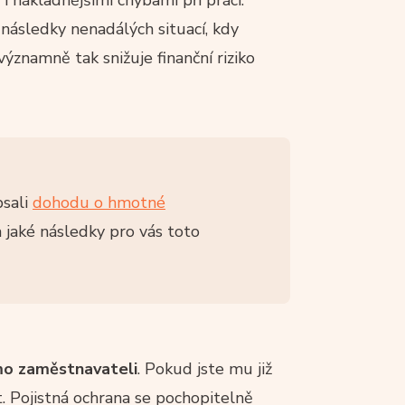
ásledky nenadálých situací, kdy
znamně tak snižuje finanční riziko
psali
dohodu o hmotné
a jaké následky pro vás toto
ímo zaměstnavateli
. Pokud jste mu již
t. Pojistná ochrana se pochopitelně