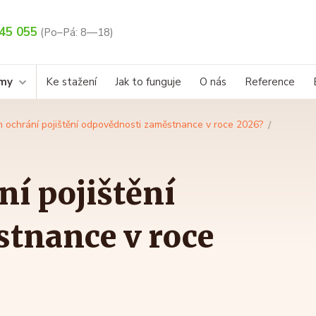
45 055
(Po–Pá: 8—18)
rmy
Ke stažení
Jak to funguje
O nás
Reference
m ochrání pojištění odpovědnosti zaměstnance v roce 2026?
í pojištění
tnance v roce