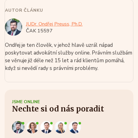
AUTOR ČLÁNKU
JUDr. Ondřej Preuss, Ph.D.
ČAK 15597
Ondřej je ten člověk, v jehož hlavě uzrál nápad
poskytovat advokátní služby online. Právním službám
se věnuje již déle než 15 let a rád klientům pomáhá,
když si nevědí rady s právními problémy.
JSME ONLINE
Nechte si od nás poradit