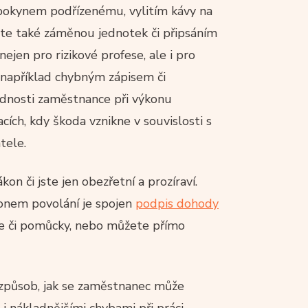
pokynem podřízenému, vylitím kávy na
žete také záměnou jednotek či připsáním
ejen pro rizikové profese, ale i pro
 například chybným zápisem či
ědnosti zaměstnance při výkonu
ích, kdy škoda vznikne v souvislosti s
tele.
kon či jste jen obezřetní a prozíraví.
konem povolání je spojen
podpis dohody
je či pomůcky, nebo můžete přímo
 způsob, jak se zaměstnanec může
i nákladnějšími chybami při práci.