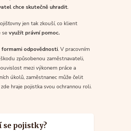
atel chce skutečně uhradit
.
jišťovny jen tak zkouší, co klient
e se
využít právní pomoc.
i formami odpovědnosti
. V pracovním
 škodu způsobenou zaměstnavateli,
 souvislost mezi výkonem práce a
ních úkolů, zaměstnanec může čelit
zde hraje pojistka svou ochrannou roli.
í se pojistky?