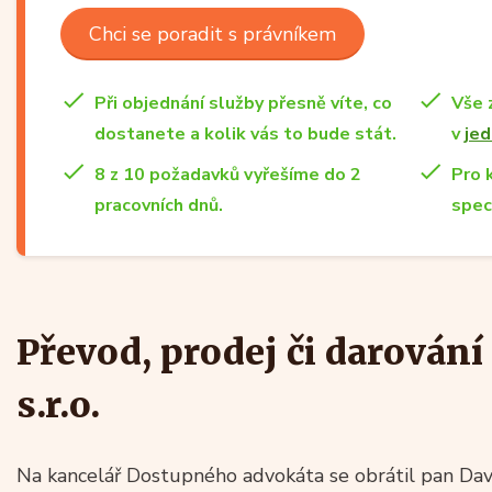
Chci se poradit s právníkem
Při objednání služby přesně víte, co
Vše 
dostanete a kolik vás to bude stát.
v
jed
8 z 10 požadavků vyřešíme do 2
Pro 
pracovních dnů.
spec
Převod, prodej či darován
s.r.o.
Na kancelář Dostupného advokáta se obrátil pan Dav