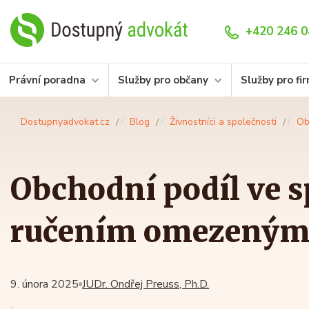
+420 246 0
Právní poradna
Služby pro občany
Služby pro fi
Dostupnyadvokat.cz
Blog
Živnostníci a společnosti
Ob
Obchodní podíl ve s
ručením omezený
9. února 2025
JUDr. Ondřej Preuss, Ph.D.