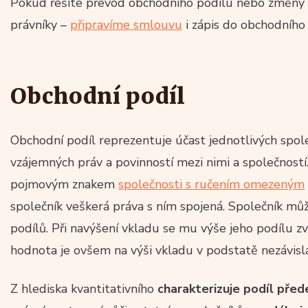
Pokud řešíte převod obchodního podílu nebo změny v
právníky –
připravíme smlouvu
i zápis do obchodního r
Obchodní podíl
Obchodní podíl reprezentuje účast jednotlivých spol
vzájemných práv a povinností mezi nimi a společností.
pojmovým znakem
společnosti s ručením omezeným
společník veškerá práva s ním spojená. Společník může
podílů. Při navýšení vkladu se mu výše jeho podílu zvy
hodnota je ovšem na výši vkladu v podstatě nezávislá
Z hlediska kvantitativního
charakterizuje podíl před