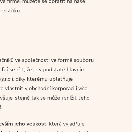
e firmě, můžete se obrátit na naše
ejstříku.
ečníků ve společnosti ve formě souboru
 Dá se říct, že je v podstatě hlavním
(s.r.o.), díky kterému uplatňuje
 vlastnit v obchodní korporaci i více
šuje, stejně tak se může i snížit. Jeho
.
evším jeho velikost
, která vyjadřuje