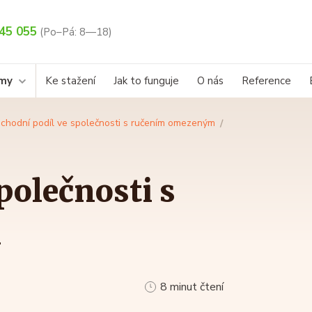
45 055
(Po–Pá: 8—18)
rmy
Ke stažení
Jak to funguje
O nás
Reference
chodní podíl ve společnosti s ručením omezeným
polečnosti s
m
8 minut čtení