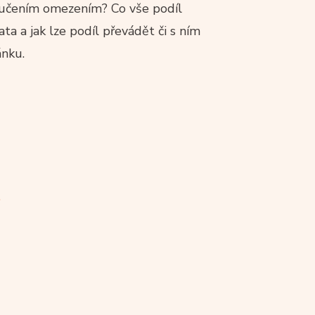
 ručením omezením? Co vše podíl
ata a jak lze podíl převádět či s ním
ánku.
.