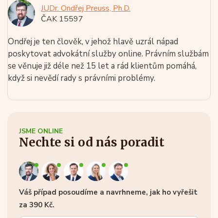
JUDr. Ondřej Preuss, Ph.D.
ČAK 15597
Ondřej je ten člověk, v jehož hlavě uzrál nápad
poskytovat advokátní služby online. Právním službám
se věnuje již déle než 15 let a rád klientům pomáhá,
když si nevědí rady s právními problémy.
JSME ONLINE
Nechte si od nás poradit
Váš případ posoudíme a navrhneme, jak ho vyřešit
za 390 Kč.