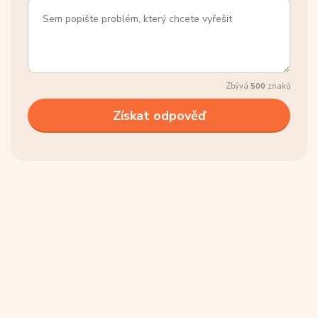
Zbývá
500
znaků