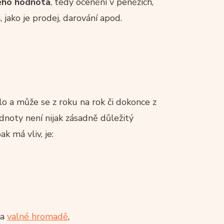
jeho hodnota
, tedy ocenění v penězích,
jako je prodej, darování apod.
slo a může se z roku na rok či dokonce z
noty není nijak zásadně důležitý
k má vliv, je:
na
valné hromadě
,