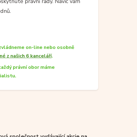
kytnuté právní rady. Navíc vám
 dnů.
zvládneme on-line nebo osobně
né z našich 6 kanceláří
.
každý právní obor máme
ialistu.
ová společnost vydávající akcie na