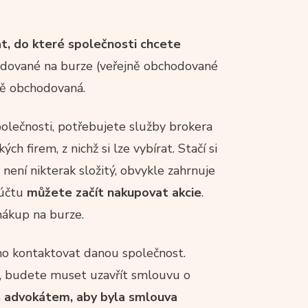
t, do které společnosti chcete
hodované na burze (veřejně obchodované
jně obchodovaná.
olečnosti, potřebujete služby brokera
h firem, z nichž si lze vybírat. Stačí si
 není nikterak složitý, obvykle zahrnuje
 účtu
můžete začít nakupovat akcie
.
nákup na burze.
mo kontaktovat danou společnost.
í, budete muset uzavřít smlouvu o
s advokátem, aby byla smlouva