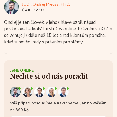
JUDr. Ondřej Preuss, Ph.D.
ČAK 15597
Ondřej je ten člověk, v jehož hlavě uzrál nápad
poskytovat advokátní služby online. Právním službám
se věnuje již déle než 15 let a rád klientům pomáhá,
když si nevědí rady s právními problémy.
JSME ONLINE
Nechte si od nás poradit
Váš případ posoudíme a navrhneme, jak ho vyřešit
za 390 Kč.