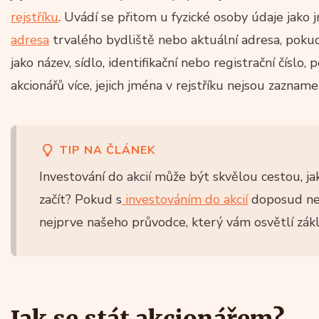
rejstříku
. Uvádí se přitom u fyzické osoby údaje jako 
adresa
trvalého bydliště nebo aktuální adresa, pokud
jako název, sídlo, identifikační nebo registrační číslo, 
akcionářů více, jejich jména v rejstříku nejsou zaznam
TIP NA ČLÁNEK
Investování do akcií může být skvělou cestou, ja
začít? Pokud s
investováním do akcií
doposud nem
nejprve našeho průvodce, který vám osvětlí zákla
Jak se stát akcionářem?