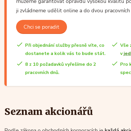
můžeme garantovat opravdu vysokou kvalitu pos
ji zvládneme udělit online a do dvou pracovních
Chci se poradit
Při objednání služby přesně víte, co
Vše 
dostanete a kolik vás to bude stát.
v
jed
8 z 10 požadavků vyřešíme do 2
Pro 
pracovních dnů.
spec
Seznam akcionářů
Podle zákona o obchodních korporacích je
každá akci