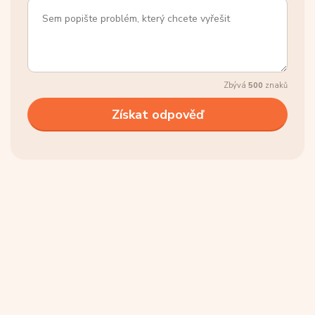
Zbývá
500
znaků