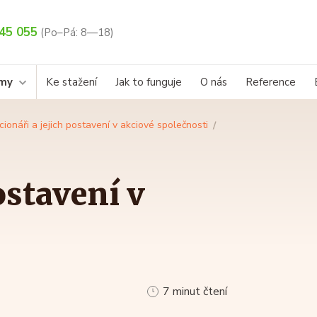
45 055
(Po–Pá: 8—18)
rmy
Ke stažení
Jak to funguje
O nás
Reference
cionáři a jejich postavení v akciové společnosti
ostavení v
7 minut čtení