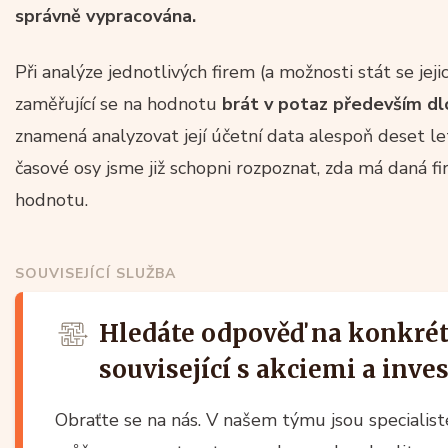
správně vypracována.
Při analýze jednotlivých firem (a možnosti stát se jej
zaměřující se na hodnotu
brát v potaz především d
znamená analyzovat její účetní data alespoň deset le
časové osy jsme již schopni rozpoznat, zda má daná 
hodnotu.
SOUVISEJÍCÍ SLUŽBA
Hledáte odpověď na konkrét
související s akciemi a inv
Obraťte se na nás. V našem týmu jsou specialist