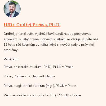
JUDr. Ondřej Preuss, Ph.D.
Ondřej je ten člověk, v jehož hlavě uzrál nápad poskytovat
advokátní služby online. Právním službám se věnuje již déle než
15 let a rád klientům pomáhá, když si nevědí rady s právními
problémy.
Vzdělání
Právo, doktorské studium (Ph.D), Pf UK v Praze
Právo, L’université Nancy-II, Nancy
Právo, magisterské studium (Mgr.), Pf UK v Praze
Mezinárodní teritoriální studia (Bc.), FSV UK v Praze