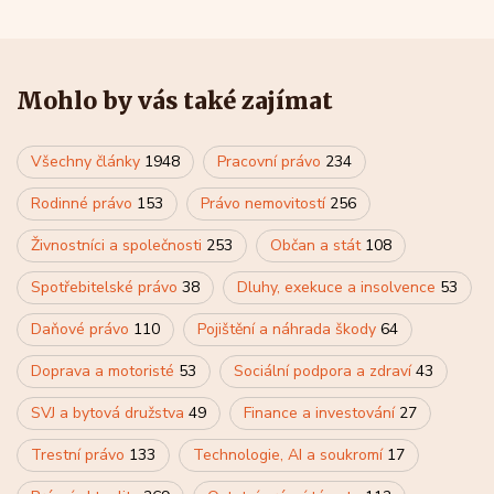
Mohlo by vás také zajímat
Všechny články
1948
Pracovní právo
234
Rodinné právo
153
Právo nemovitostí
256
Živnostníci a společnosti
253
Občan a stát
108
Spotřebitelské právo
38
Dluhy, exekuce a insolvence
53
Daňové právo
110
Pojištění a náhrada škody
64
Doprava a motoristé
53
Sociální podpora a zdraví
43
SVJ a bytová družstva
49
Finance a investování
27
Trestní právo
133
Technologie, AI a soukromí
17