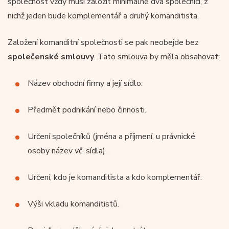
společnost vždy musí založit minimálně dva společníci, z
nichž jeden bude komplementář a druhý komanditista.
Založení komanditní společnosti se pak neobejde bez
společenské smlouvy
. Tato smlouva by měla obsahovat:
Název obchodní firmy a její sídlo.
Předmět podnikání nebo činnosti.
Určení společníků (jména a příjmení, u právnické
osoby název vč. sídla).
Určení, kdo je komanditista a kdo komplementář.
Výši vkladu komanditistů.