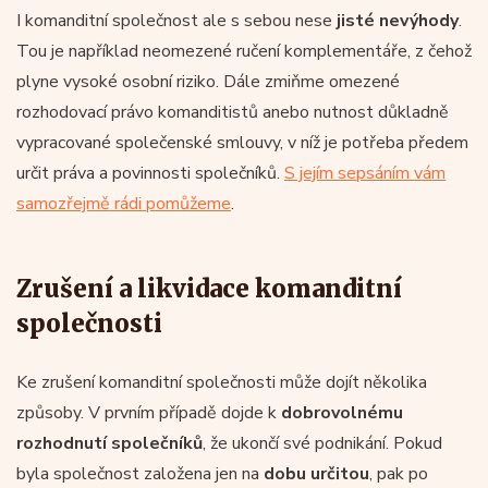
I komanditní společnost ale s sebou nese
jisté nevýhody
.
Tou je například neomezené ručení komplementáře, z čehož
plyne vysoké osobní riziko. Dále zmiňme omezené
rozhodovací právo komanditistů anebo nutnost důkladně
vypracované společenské smlouvy, v níž je potřeba předem
určit práva a povinnosti společníků.
S jejím sepsáním vám
samozřejmě rádi pomůžeme
.
Zrušení a likvidace komanditní
společnosti
Ke zrušení komanditní společnosti může dojít několika
způsoby. V prvním případě dojde k
dobrovolnému
rozhodnutí společníků
, že ukončí své podnikání. Pokud
byla společnost založena jen na
dobu určitou
, pak po