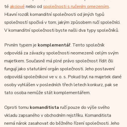
té
akciové
nebo od
společnosti s ručením omezeným
.
Hlavní rozdíl komanditní společnosti od jiných typů
společností spočívá v tom, jakým způsobem ručí společníci.
V komanditní společnosti byste našli dva typy společníků.
Prvním typem je
komplementář
. Tento společník
odpovídá za závazky společnosti neomezeně celým svým
majetkem. Současně má plné právo společnost řídit čili
fungují jako statutární orgán společnosti. Jeho postavení
odpovídá společníkovi ve v. o. s. Pokud byl na majetek dané
osoby vyhlášen v posledních třech letech konkurz, pak se
tato osoba nemůže stát komplementářem.
Oproti tomu
komanditista
ručí pouze do výše svého
vkladu zapsaného v obchodním rejstříku. Komanditista
nemá nárok zasahovat do běžného řízení společnosti. Jeho