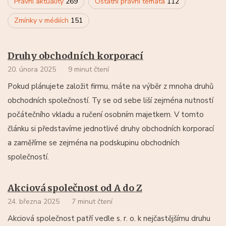
Právní aktuality
269
Ostatní právní témata
112
Zmínky v médiích
151
Druhy obchodních korporací
20. února 2025
9 minut čtení
Pokud plánujete založit firmu, máte na výběr z mnoha druhů
obchodních společností. Ty se od sebe liší zejména nutností
počátečního vkladu a ručení osobním majetkem. V tomto
článku si představíme jednotlivé druhy obchodních korporací
a zaměříme se zejména na podskupinu obchodních
společností.
Akciová společnost od A do Z
24. března 2025
7 minut čtení
Akciová společnost patří vedle s. r. o. k nejčastějšímu druhu