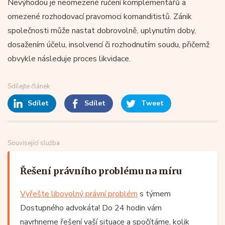
Nevýhodou je neomezené ručení komplementářů a
omezené rozhodovací pravomoci komanditistů. Zánik
společnosti může nastat dobrovolně, uplynutím doby,
dosažením účelu, insolvencí či rozhodnutím soudu, přičemž
obvykle následuje proces likvidace.
Sdílejte článek
Sdílet
Sdílet
Tweet
Související služba
Řešení právního problému na míru
Vyřešte libovolný právní problém
s týmem
Dostupného advokáta! Do 24 hodin vám
navrhneme řešení vaší situace a spočítáme, kolik