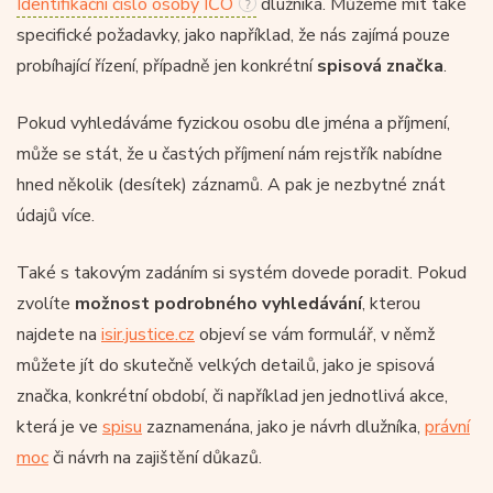
Identifikační číslo osoby IČO
dlužníka. Můžeme mít také
specifické požadavky, jako například, že nás zajímá pouze
probíhající řízení, případně jen konkrétní
spisová značka
.
Pokud vyhledáváme fyzickou osobu dle jména a příjmení,
může se stát, že u častých příjmení nám rejstřík nabídne
hned několik (desítek) záznamů. A pak je nezbytné znát
údajů více.
Také s takovým zadáním si systém dovede poradit. Pokud
zvolíte
možnost podrobného vyhledávání
, kterou
najdete na
isir.justice.cz
objeví se vám formulář, v němž
můžete jít do skutečně velkých detailů, jako je spisová
značka, konkrétní období, či například jen jednotlivá akce,
která je ve
spisu
zaznamenána, jako je návrh dlužníka,
právní
moc
či návrh na zajištění důkazů.