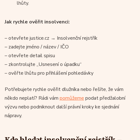
lhůty.
Jak rychle ověřit insolvenci:
– otevřete justice.cz → Insolvenční rejstřík
– zadejte jméno / název / IČO
– otevřete detail spisu
– zkontrolujte „Usnesení o úpadku“
– ověřte lhůtu pro přihlášení pohledávky
Potřebujete rychle ověřit dlužníka nebo řešíte, že vám
někdo neplatí? Rádi vám
pomůžeme
podat předžalobní
výzvu nebo podniknout další právní kroky ke sjednání
nápravy.
Kde hledat insolvenční rejstřík –