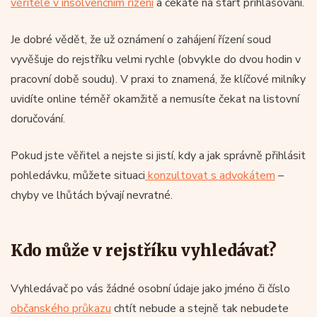
věřitele v insolvenčním řízení
a čekáte na start přihlašování.
Je dobré vědět, že už oznámení o zahájení řízení soud
vyvěšuje do rejstříku velmi rychle (obvykle do dvou hodin v
pracovní době soudu). V praxi to znamená, že klíčové milníky
uvidíte online téměř okamžitě a nemusíte čekat na listovní
doručování.
Pokud jste věřitel a nejste si jistí, kdy a jak správně přihlásit
pohledávku, můžete situaci
konzultovat s advokátem
–
chyby ve lhůtách bývají nevratné.
Kdo může v rejstříku vyhledávat?
Vyhledávač po vás žádné osobní údaje jako jméno či číslo
občanského průkazu
chtít nebude a stejně tak nebudete