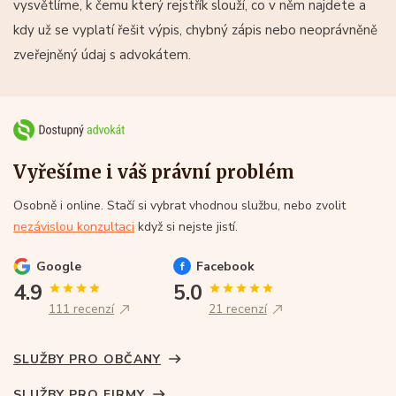
vysvětlíme, k čemu který rejstřík slouží, co v něm najdete a
kdy už se vyplatí řešit výpis, chybný zápis nebo neoprávněně
zveřejněný údaj s advokátem.
Vyřešíme i váš právní problém
Osobně i online. Stačí si vybrat vhodnou službu, nebo zvolit
nezávislou konzultaci
když si nejste jistí.
Google
Facebook
4.9
5.0
111 recenzí
21 recenzí
SLUŽBY PRO OBČANY
SLUŽBY PRO FIRMY