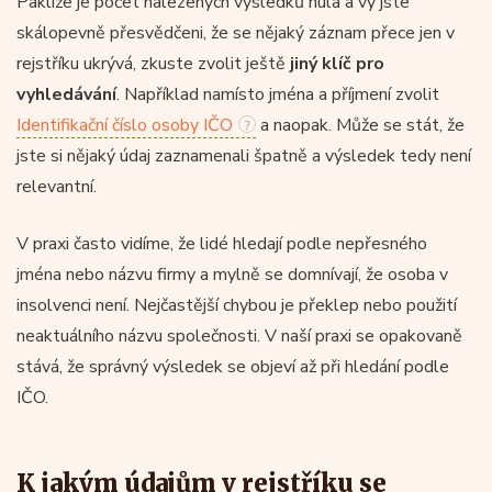
Pakliže je počet nalezených výsledků nula a vy jste
skálopevně přesvědčeni, že se nějaký záznam přece jen v
rejstříku ukrývá, zkuste zvolit ještě
jiný klíč pro
vyhledávání
. Například namísto jména a příjmení zvolit
Identifikační číslo osoby IČO
a naopak. Může se stát, že
jste si nějaký údaj zaznamenali špatně a výsledek tedy není
relevantní.
V praxi často vidíme, že lidé hledají podle nepřesného
jména nebo názvu firmy a mylně se domnívají, že osoba v
insolvenci není. Nejčastější chybou je překlep nebo použití
neaktuálního názvu společnosti. V naší praxi se opakovaně
stává, že správný výsledek se objeví až při hledání podle
IČO.
K jakým údajům v rejstříku se