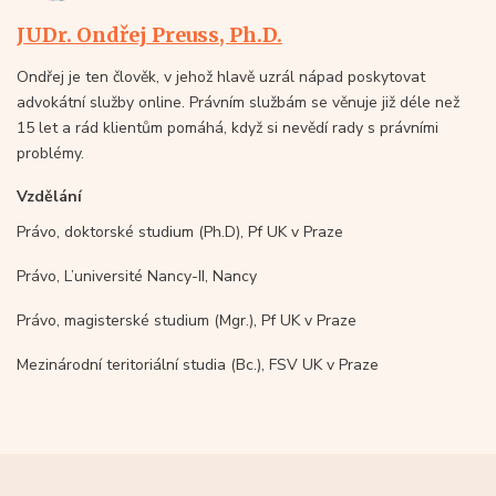
JUDr. Ondřej Preuss, Ph.D.
Ondřej je ten člověk, v jehož hlavě uzrál nápad poskytovat
advokátní služby online. Právním službám se věnuje již déle než
15 let a rád klientům pomáhá, když si nevědí rady s právními
problémy.
Vzdělání
Právo, doktorské studium (Ph.D), Pf UK v Praze
Právo, L’université Nancy-II, Nancy
Právo, magisterské studium (Mgr.), Pf UK v Praze
Mezinárodní teritoriální studia (Bc.), FSV UK v Praze