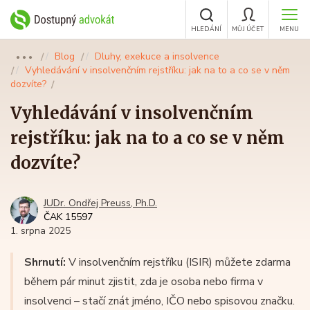
HLEDÁNÍ
MŮJ ÚČET
MENU
Blog
Dluhy, exekuce a insolvence
●●●
Vyhledávání v insolvenčním rejstříku: jak na to a co se v něm
dozvíte?
Vyhledávání v insolvenčním
rejstříku: jak na to a co se v něm
dozvíte?
JUDr. Ondřej Preuss, Ph.D.
ČAK 15597
1. srpna 2025
Shrnutí:
V insolvenčním rejstříku (ISIR) můžete zdarma
během pár minut zjistit, zda je osoba nebo firma v
insolvenci – stačí znát jméno, IČO nebo spisovou značku.