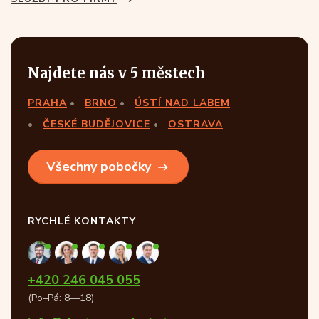
Najdete nás v 5 městech
PRAHA
BRNO
ÚSTÍ NAD LABEM
ČESKÉ BUDĚJOVICE
OSTRAVA
Všechny pobočky
RYCHLÉ KONTAKTY
+420 246 045 055
(Po–Pá: 8—18)