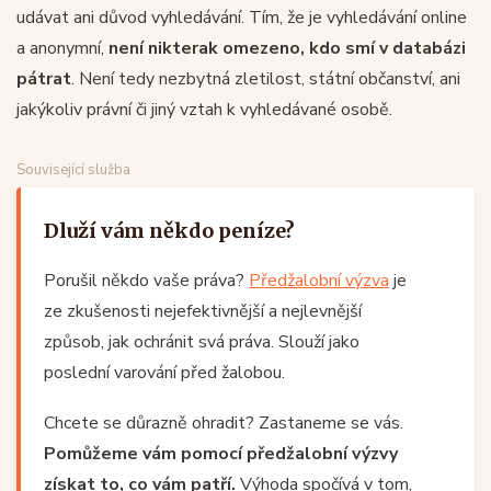
udávat ani důvod vyhledávání. Tím, že je vyhledávání online
a anonymní,
není nikterak omezeno, kdo smí v databázi
pátrat
. Není tedy nezbytná zletilost, státní občanství, ani
jakýkoliv právní či jiný vztah k vyhledávané osobě.
Související služba
Dluží vám někdo peníze?
Porušil někdo vaše práva?
Předžalobní výzva
je
ze zkušenosti nejefektivnější a nejlevnější
způsob, jak ochránit svá práva. Slouží jako
poslední varování před žalobou.
Chcete se důrazně ohradit? Zastaneme se vás.
Pomůžeme vám pomocí předžalobní výzvy
získat to, co vám patří.
Výhoda spočívá v tom,