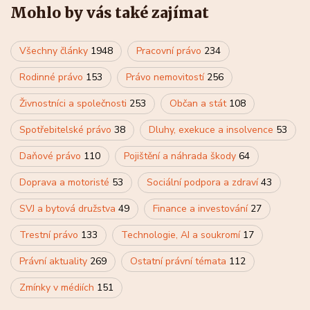
Mohlo by vás také zajímat
Všechny články
1948
Pracovní právo
234
Rodinné právo
153
Právo nemovitostí
256
Živnostníci a společnosti
253
Občan a stát
108
Spotřebitelské právo
38
Dluhy, exekuce a insolvence
53
Daňové právo
110
Pojištění a náhrada škody
64
Doprava a motoristé
53
Sociální podpora a zdraví
43
SVJ a bytová družstva
49
Finance a investování
27
Trestní právo
133
Technologie, AI a soukromí
17
Právní aktuality
269
Ostatní právní témata
112
Zmínky v médiích
151