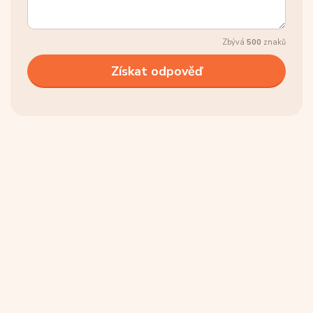
Zbývá
500
znaků