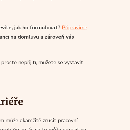
evíte, jak ho formulovat?
Připravíme
šanci na domluvu a zároveň vás
rostě nepřijití, můžete se vystavit
riéře
m může okamžitě zrušit pracovní
problém je, že se to může odrazit ve