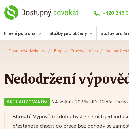
+420 246 0
Právní poradna
Služby pro občany
Služby pro fi
Dostupnyadvokat.cz
Blog
Pracovní právo
Nedodržení 
Nedodržení výpově
24. května 2026
JUDr. Ondřej Preuss,
AKTUALIZOVÁNO
Shrnutí:
Výpovědní dobu byste neměli jednoduše 
přestanete chodit do práce bez dohody se zaměs