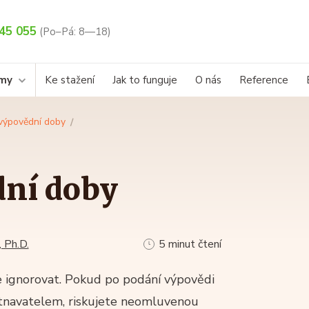
45 055
(Po–Pá: 8—18)
rmy
Ke stažení
Jak to funguje
O nás
Reference
výpovědní doby
dní doby
 Ph.D.
5 minut čtení
ignorovat. Pokud po podání výpovědi
tnavatelem, riskujete neomluvenou