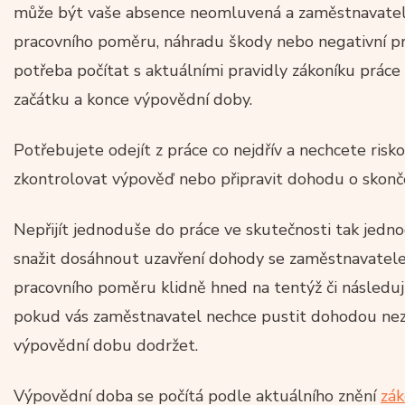
může být vaše absence neomluvená a zaměstnavatel 
pracovního poměru, náhradu škody nebo negativní pr
potřeba počítat s aktuálními pravidly zákoníku práce
začátku a konce výpovědní doby.
Potřebujete odejít z práce co nejdřív a nechcete ris
zkontrolovat výpověď nebo připravit dohodu o skonč
Nepřijít jednoduše do práce ve skutečnosti tak jedno
snažit dosáhnout uzavření dohody se zaměstnavatelem
pracovního poměru klidně hned na tentýž či následujíc
pokud vás zaměstnavatel nechce pustit dohodou nezb
výpovědní dobu dodržet.
Výpovědní doba se počítá podle aktuálního znění
zák