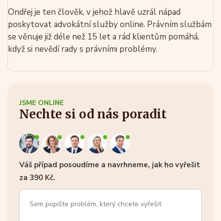
Ondřej je ten člověk, v jehož hlavě uzrál nápad
poskytovat advokátní služby online. Právním službám
se věnuje již déle než 15 let a rád klientům pomáhá,
když si nevědí rady s právními problémy.
JSME ONLINE
Nechte si od nás poradit
Váš případ posoudíme a navrhneme, jak ho vyřešit
za 390 Kč.