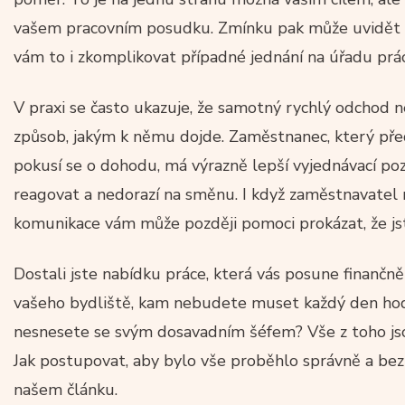
vašem pracovním posudku. Zmínku pak může uvidět 
vám to i zkomplikovat případné jednání na úřadu prá
V praxi se často ukazuje, že samotný rychlý odchod 
způsob, jakým k němu dojde. Zaměstnanec, který př
pokusí se o dohodu, má výrazně lepší vyjednávací poz
reagovat a nedorazí na směnu. I když zaměstnavate
komunikace vám může později pomoci prokázat, že jste
Dostali jste nabídku práce, která vás posune finančně
vašeho bydliště, kam nebudete muset každý den hod
nesnesete se svým dosavadním šéfem? Vše z toho js
Jak postupovat, aby bylo vše proběhlo správně a bez
našem článku.