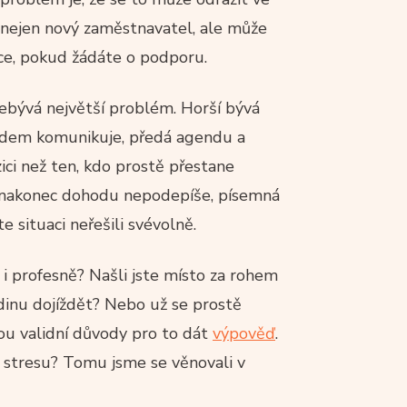
nejen nový zaměstnavatel, ale může
ce, pokud žádáte o podporu.
nebývá největší problém. Horší bývá
edem komunikuje, předá agendu a
ici než ten, kdo prostě přestane
l nakonec dohodu nepodepíše, písemná
 situaci neřešili svévolně.
 i profesně? Našli jste místo za rohem
inu dojíždět? Nebo už se prostě
ou validní důvody pro to dát
výpověď
.
 stresu? Tomu jsme se věnovali v