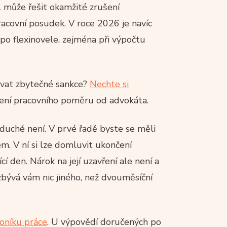
může řešit okamžité zrušení
acovní posudek. V roce 2026 je navíc
 po flexinovele, zejména při výpočtu
kovat zbytečné sankce?
Nechte si
ení pracovního poměru od advokáta.
duché není. V prvé řadě byste se měli
. V ní si lze domluvit ukončení
í den. Nárok na její uzavření ale není a
ývá vám nic jiného, než dvouměsíční
oníku práce
. U výpovědí doručených po