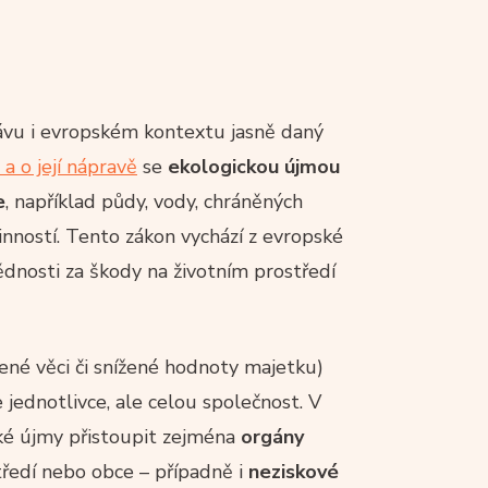
vu i evropském kontextu jasně daný
a o její nápravě
se
ekologickou újmou
e
, například půdy, vody, chráněných
inností. Tento zákon vychází z evropské
dnosti za škody na životním prostředí
čené věci či snížené hodnoty majetku)
 jednotlivce, ale celou společnost. V
é újmy přistoupit zejména
orgány
tředí nebo obce – případně i
neziskové