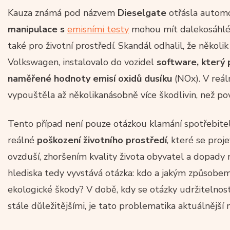
Kauza známá pod názvem
Dieselgate
otřásla autom
manipulace s
emisními testy
mohou mít dalekosáhlé 
také pro životní prostředí. Skandál odhalil, že někol
Volkswagen, instalovalo do vozidel
software, který 
naměřené hodnoty emisí oxidů dusíku
(NOx). V reá
vypouštěla až několikanásobně více škodlivin, než p
Tento případ není pouze otázkou klamání spotřebitel
reálné
poškození
životního prostředí
, které se proj
ovzduší, zhoršením kvality života obyvatel a dopady n
hlediska tedy vyvstává otázka: kdo a jakým způsobe
ekologické škody? V době, kdy se otázky udržitelnost
stále důležitějšími, je tato problematika aktuálnější 