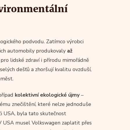
nvironmentální
ogického podvodu. Zatímco výrobci
jejich automobily produkovaly
až
u pro lidské zdraví i přírodu mimořádně
selých dešťů a zhoršují kvalitu ovzduší,
 měst.
 případ
kolektivní ekologické újmy
–
ému znečištění, které nelze jednoduše
či USA, byla tato skutečnost
 V USA musel Volkswagen zaplatit přes