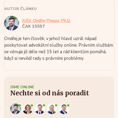
AUTOR ČLÁNKU
JUDr. Ondřej Preuss, Ph.D.
ČAK 15597
Ondřej je ten člověk, v jehož hlavě uzrál nápad
poskytovat advokátní služby online. Právním službám
se věnuje již déle než 15 let a rád klientům pomáhá,
když si nevědí rady s právními problémy.
JSME ONLINE
Nechte si od nás poradit