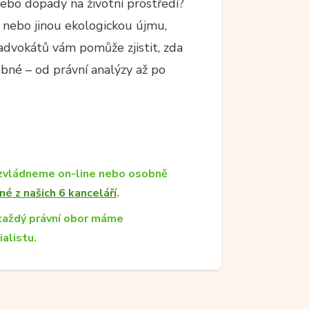
nebo dopady na životní prostředí?
í nebo jinou ekologickou újmu,
dvokátů vám pomůže zjistit, zda
bné – od právní analýzy až po
zvládneme on-line nebo osobně
né z našich 6 kanceláří
.
každý právní obor máme
ialistu.