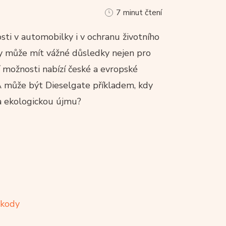
7 minut čtení
sti v automobilky i v ochranu životního
ty může mít vážné důsledky nejen pro
í možnosti nabízí české a evropské
A může být Dieselgate příkladem, kdy
a ekologickou újmu?
škody