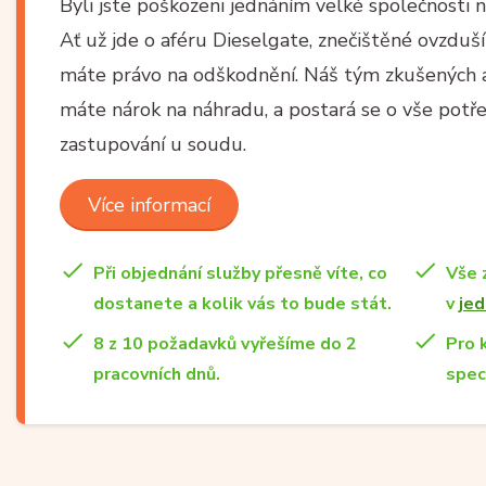
Byli jste poškozeni jednáním velké společnosti 
Ať už jde o aféru Dieselgate, znečištěné ovzduš
máte právo na odškodnění. Náš tým zkušených a
máte nárok na náhradu, a postará se o vše potře
zastupování u soudu.
Více informací
Při objednání služby přesně víte, co
Vše 
dostanete a kolik vás to bude stát.
v
jed
8 z 10 požadavků vyřešíme do 2
Pro 
pracovních dnů.
spec