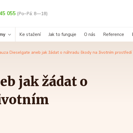
45 055
(Po–Pá: 8—18)
rmy
Ke stažení
Jak to funguje
O nás
Reference
auza Dieselgate aneb jak žádat o náhradu škody na životním prostředí
eb jak žádat o
ivotním