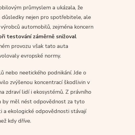
obilovým průmyslem a ukázala, že
důsledky nejen pro spotřebitele, ale
ik výrobců automobilů, zejména koncern
při testování záměrně snižoval
lném provozu však tato auta
ovolovaly evropské normy.
ů nebo neetického podnikání. Jde o
evilo zvýšenou koncentrací škodlivin v
a zdraví lidí i ekosystémů. Z právního
m by měl nést odpovědnost za tyto
i a ekologické odpovědnosti stávají
než kdy dříve.