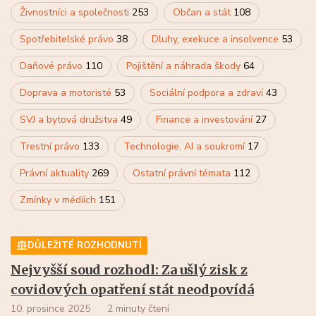
Živnostníci a společnosti
253
Občan a stát
108
Spotřebitelské právo
38
Dluhy, exekuce a insolvence
53
Daňové právo
110
Pojištění a náhrada škody
64
Doprava a motoristé
53
Sociální podpora a zdraví
43
SVJ a bytová družstva
49
Finance a investování
27
Trestní právo
133
Technologie, AI a soukromí
17
Právní aktuality
269
Ostatní právní témata
112
Zmínky v médiích
151
DŮLEŽITÉ ROZHODNUTÍ
Nejvyšší soud rozhodl: Za ušlý zisk z
covidových opatření stát neodpovídá
10. prosince 2025
2 minuty čtení