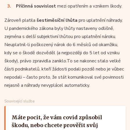
Příčinná souvislost
mezi opatřením a vznikem škody.
Zároveň platila
šestiměsíční lhůta
pro uplatnění náhrady.
U pandemického zákona byly lhůty nastaveny odlišně,
zejména s delší subjektivní lhůtou pro uplatnění nároku.
Neuplatnil-li poškozený nárok do 6 měsíců od okamžiku,
kdy se o škodě dozvěděl (a nejpozději do 5 let od vzniku
škody), právo zpravidla zaniklo.To se nakonec stalo velké
části podnikatelů, kteří žádosti podali pozdě nebo je vůbec
nepodali – často proto, že stát komunikoval své povinnosti
nejasně a náhrady nevyplácel automaticky.
Související služba
Máte pocit, že vám covid způsobil
škodu, nebo chcete prověřit svůj