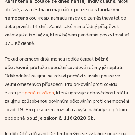
Karanténa a izolace se dnes nařizují individuálně
, nikoli
plošně, a zaměstnanci mají nárok pouze na
standardní
nemocenskou
(resp. náhradu mzdy od zaměstnavatel po
dobu prvních 14 dní). Zanikl také mimořádný příspěvek
známý jako
izolačka
, který během pandemie poskytoval až
370 Kč denně.
Pokud onemocní dítě, mohou rodiče čerpat
běžné
ošetřovné
, protože speciální covidové režimy již neplatí.
Odškodnění za újmu na zdraví přichází v úvahu pouze ve
velmi omezených případech. Pro očkování proti covidu
existuje
speciální zákon
, který upravuje odpovědnost státu
za újmu způsobenou povinným očkováním proti onemocnění
covid-19. Pro posouzení rozsahu a výše náhrady se přitom
obdobně použije zákon č. 116/2020 Sb.
Je důležité zdůraznit, že tento režim se vztahuje pouze na