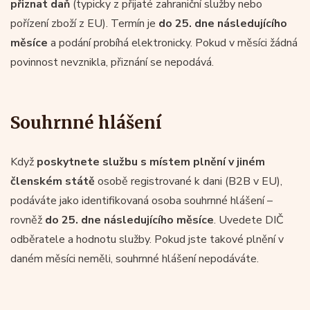
přiznat daň
(typicky z přijaté zahraniční služby nebo
pořízení zboží z EU). Termín je
do 25. dne následujícího
měsíce
a podání probíhá elektronicky. Pokud v měsíci žádná
povinnost nevznikla, přiznání se nepodává.
Souhrnné hlášení
Když
poskytnete službu s místem plnění v jiném
členském státě
osobě registrované k dani (B2B v EU),
podáváte jako identifikovaná osoba souhrnné hlášení –
rovněž
do 25. dne následujícího měsíce
. Uvedete DIČ
odběratele a hodnotu služby. Pokud jste takové plnění v
daném měsíci neměli, souhrnné hlášení nepodáváte.