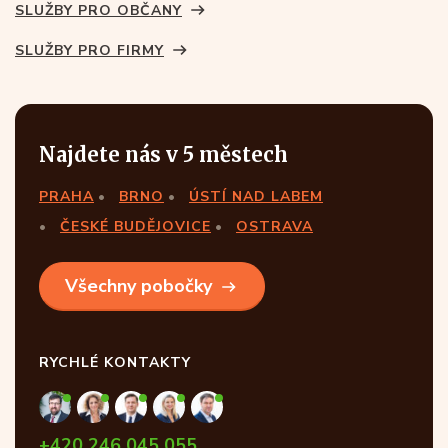
SLUŽBY PRO OBČANY
SLUŽBY PRO FIRMY
Najdete nás v 5 městech
PRAHA
BRNO
ÚSTÍ NAD LABEM
ČESKÉ BUDĚJOVICE
OSTRAVA
Všechny pobočky
RYCHLÉ KONTAKTY
+420 246 045 055