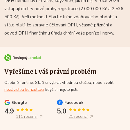
DPH nemusí být strašák, když víte, jak na něj. V roce 2025
vstupují do hry nové prahy registrace (2 000 000 Kč a 2 536
500 Kč), širší možnost čtvrtletního zdaňovacího období a
stále platí, že správné účtování DPH, včasné přiznání a
odvod DPH finančnímu úřadu chrání vaše peníze i nervy.
Vyřešíme i váš právní problém
Osobně i online. Stačí si vybrat vhodnou službu, nebo zvolit
nezávislou konzultaci
když si nejste jistí.
Google
Facebook
4.9
5.0
111 recenzí
21 recenzí