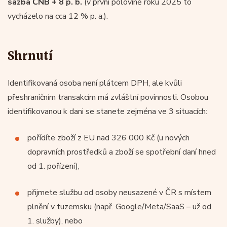
sazba ČNB + 8 p. b.
(v první polovině roku 2025 to
vycházelo na cca 12 % p. a.).
Shrnutí
Identifikovaná osoba není plátcem DPH, ale kvůli
přeshraničním transakcím má zvláštní povinnosti. Osobou
identifikovanou k dani se stanete zejména ve 3 situacích:
pořídíte zboží z EU nad 326 000 Kč (u nových
dopravních prostředků a zboží se spotřební daní hned
od 1. pořízení),
přijmete službu od osoby neusazené v ČR s místem
plnění v tuzemsku (např. Google/Meta/SaaS – už od
1. služby), nebo