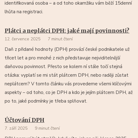
identifikovaná osoba – a od toho okamžiku vám běží 15denní
lhůta na registraci.
Plátci a neplátci DPH: jaké mají povinnosti?
12. července 2025
7 minut čtení
Daň z přidané hodnoty (DPH) provází české podnikatele už
třicet let a pro mnohé z nich představuje nejviditelnější
daňovou povinnost. Přesto se kolem ní stále točí stejná
otázka: vyplatí se mi stát plátcem DPH, nebo raději zůstat
neplátcem? V tomto článku vás provedeme všemi klíčovými
aspekty – od toho, co je DPH a kdo je jejím plátcem DPH, až
po to, jaké podmínky je třeba splňovat.
Účtování DPH
7. září 2025
9 minut čtení