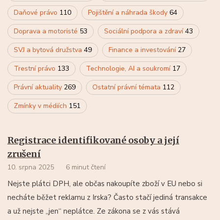
Daňové právo
110
Pojištění a náhrada škody
64
Doprava a motoristé
53
Sociální podpora a zdraví
43
SVJ a bytová družstva
49
Finance a investování
27
Trestní právo
133
Technologie, AI a soukromí
17
Právní aktuality
269
Ostatní právní témata
112
Zmínky v médiích
151
Registrace identifikované osoby a její
zrušení
10. srpna 2025
6 minut čtení
Nejste plátci DPH, ale občas nakoupíte zboží v EU nebo si
necháte běžet reklamu z Irska? Často stačí jediná transakce
a už nejste „jen“ neplátce. Ze zákona se z vás stává