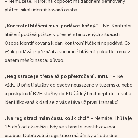
– Nemůžete. Nárok na odpočet má zákonem definovaný
plátce, nikoli identifikovaná osoba.
„Kontrolní hlášení musí podávat každý.“
– Ne. Kontrolní
hlášení podává plátce v přesně stanovených situacích.
Osoba identifikovaná k dani kontrolní hlášení nepodává. Co
však podává je přiznání a souhrnné hlášení, pokud k tomu v
daném měsíci nastal důvod.
„Registrace je třeba až po překročení limitu.“
– Ne
vždy. U přijetí služby od osoby neusazené v tuzemsku nebo
u poskytnutí B2B služby do EU žádný limit neplatí – osoba
identifikovaná k dani se z vás stává už první transakcí.
„Na registraci mám času, kolik chci.“
– Nemáte. Lhůta je
15 dnů od okamžiku, kdy se stanete identifikovanou
osobou. Dobrovolná registrace má účinky až ode dne