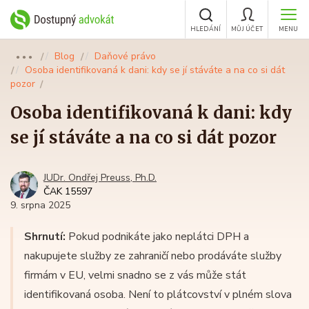
HLEDÁNÍ
MŮJ ÚČET
MENU
Blog
Daňové právo
●●●
Osoba identifikovaná k dani: kdy se jí stáváte a na co si dát
pozor
Osoba identifikovaná k dani: kdy
se jí stáváte a na co si dát pozor
JUDr. Ondřej Preuss, Ph.D.
ČAK 15597
9. srpna 2025
Shrnutí:
Pokud podnikáte jako neplátci DPH a
nakupujete služby ze zahraničí nebo prodáváte služby
firmám v EU, velmi snadno se z vás může stát
identifikovaná osoba. Není to plátcovství v plném slova