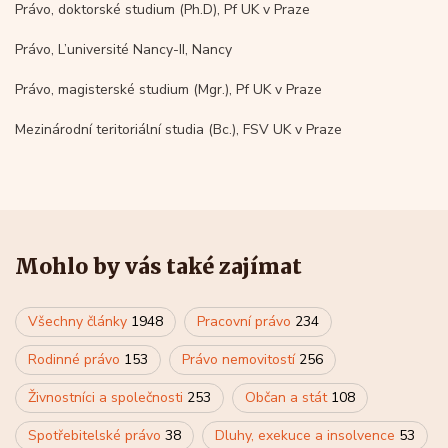
Právo, doktorské studium (Ph.D), Pf UK v Praze
Právo, L’université Nancy-II, Nancy
Právo, magisterské studium (Mgr.), Pf UK v Praze
Mezinárodní teritoriální studia (Bc.), FSV UK v Praze
Mohlo by vás také zajímat
Všechny články
1948
Pracovní právo
234
Rodinné právo
153
Právo nemovitostí
256
Živnostníci a společnosti
253
Občan a stát
108
Spotřebitelské právo
38
Dluhy, exekuce a insolvence
53