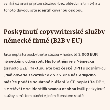
vzniká už první přijatou službou (bez ohledu na limity) a z
tohoto důvodu jste
identifikovanou osobou
.
Poskytnutí copywriterské služby
německé firmě (B2B v EU)
Jako neplátci poskytnete službu v hodnotě
2 000 EUR
německému odběrateli.
Místo plnění je v Německu
(pravidlo B2B),
fakturujete bez české DPH
s poznámkou
„daň odvede zákazník“
a
do 25. dne následujícího
měsíce podáte souhrnné hlášení
. V ČR
neplatíte DPH
,
ale
stáváte se identifikovanou osobou
kvůli poskytnutí
služby s místem plnění v jiném členském státě.