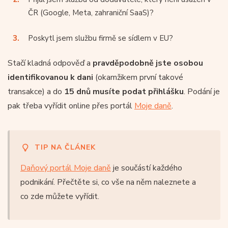
ČR (Google, Meta, zahraniční SaaS)?
Poskytl jsem službu firmě se sídlem v EU?
Stačí kladná odpověď a
pravděpodobně jste osobou
identifikovanou k dani
(okamžikem první takové
transakce) a do
15 dnů musíte podat přihlášku
. Podání je
pak třeba vyřídit online přes portál
Moje daně
.
TIP NA ČLÁNEK
Daňový portál Moje daně
je součástí každého
podnikání. Přečtěte si, co vše na něm naleznete a
co zde můžete vyřídit.