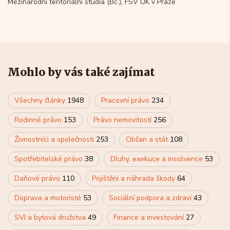
Mezinárodní teritoriální studia (Bc.), FSV UK v Praze
Mohlo by vás také zajímat
Všechny články
1948
Pracovní právo
234
Rodinné právo
153
Právo nemovitostí
256
Živnostníci a společnosti
253
Občan a stát
108
Spotřebitelské právo
38
Dluhy, exekuce a insolvence
53
Daňové právo
110
Pojištění a náhrada škody
64
Doprava a motoristé
53
Sociální podpora a zdraví
43
SVJ a bytová družstva
49
Finance a investování
27