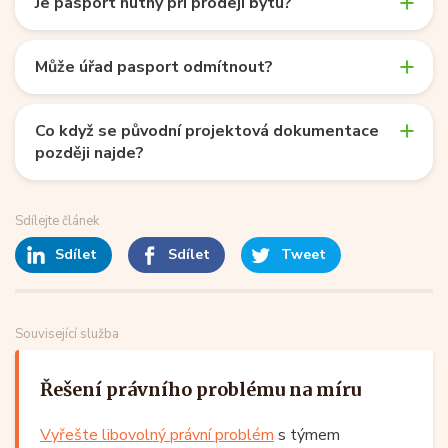
Je pasport nutný při prodeji bytu?
Může úřad pasport odmítnout?
Co když se původní projektová dokumentace
později najde?
Sdílejte článek
Sdílet
Sdílet
Tweet
Související služba
Řešení právního problému na míru
Vyřešte libovolný právní problém
s týmem