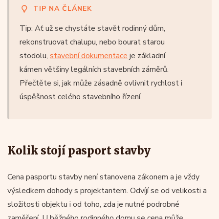
TIP NA ČLÁNEK
Tip: Ať už se chystáte stavět rodinný dům,
rekonstruovat chalupu, nebo bourat starou
stodolu,
stavební dokumentace
je základní
kámen většiny legálních stavebních záměrů.
Přečtěte si, jak může zásadně ovlivnit rychlost i
úspěšnost celého stavebního řízení.
Kolik stojí pasport stavby
Cena pasportu stavby není stanovena zákonem a je vždy
výsledkem dohody s projektantem. Odvíjí se od velikosti a
složitosti objektu i od toho, zda je nutné podrobné
zaměření. U běžného rodinného domu se cena může