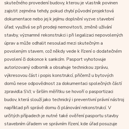
skutečného provedení budovy, kterou je vlastník povinen
zajistit zejména tehdy, pokud chybí původní projektová
dokumentace nebo jej k jejímu doplnění vyzve stavební
úřad; využívá se při prodeji nemovitosti, změně užívání
stavby, významné rekonstrukci i při legalizaci nepovolených
úprav a může odhalit nesoulad mezi skutečným a
povoleným stavem, což někdy vede k řízení o dodatečném
povolení či dokonce k sankcím. Pasport vyhotovuje
autorizovaný odborník a obsahuje technickou zprávu,
výkresovou část i popis konstrukcí, přičemž u bytových
domů nese odpovědnost za dokumentaci společných částí
zpravidla SVJ; v širším měřítku se hovoří o pasportizaci
budov, která slouží jako technický i preventivní právní nástroj
například při správě domu či plánování rekonstrukcí. V
určitých případech je nutné také ověření pasportu stavby
stavebním úřadem ve správním řízení, kde úřad posuzuje