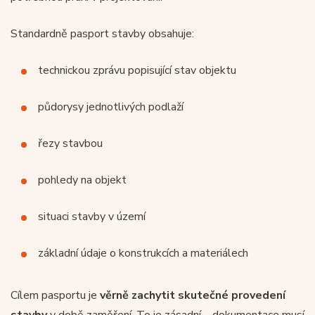
Standardně pasport stavby obsahuje:
technickou zprávu popisující stav objektu
půdorysy jednotlivých podlaží
řezy stavbou
pohledy na objekt
situaci stavby v území
základní údaje o konstrukcích a materiálech
Cílem pasportu je
věrně zachytit skutečné provedení
stavby
v době zaměření. To je zásadní – dokumentace musí