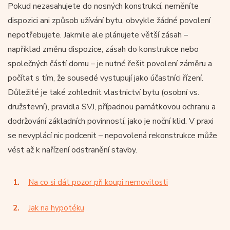
Pokud nezasahujete do nosných konstrukcí, neměníte
dispozici ani způsob užívání bytu, obvykle žádné povolení
nepotřebujete. Jakmile ale plánujete větší zásah –
například změnu dispozice, zásah do konstrukce nebo
společných částí domu – je nutné řešit povolení záměru a
počítat s tím, že sousedé vystupují jako účastníci řízení.
Důležité je také zohlednit vlastnictví bytu (osobní vs.
družstevní), pravidla SVJ, případnou památkovou ochranu a
dodržování základních povinností, jako je noční klid. V praxi
se nevyplácí nic podcenit – nepovolená rekonstrukce může
vést až k nařízení odstranění stavby.
Na co si dát pozor při koupi nemovitosti
Jak na hypotéku