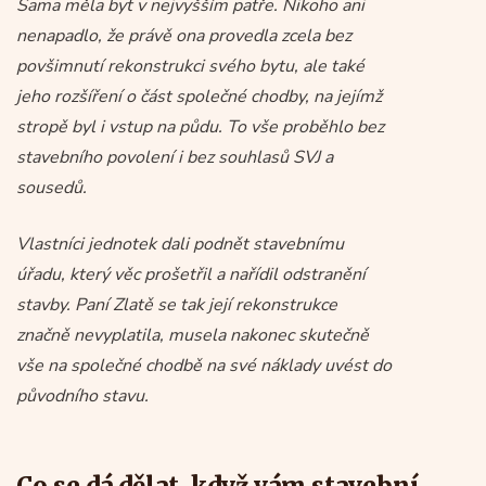
Sama měla byt v nejvyšším patře. Nikoho ani
nenapadlo, že právě ona provedla zcela bez
povšimnutí rekonstrukci svého bytu, ale také
jeho rozšíření o část společné chodby, na jejímž
stropě byl i vstup na půdu. To vše proběhlo bez
stavebního povolení i bez souhlasů SVJ a
sousedů.
Vlastníci jednotek dali podnět stavebnímu
úřadu, který věc prošetřil a nařídil odstranění
stavby. Paní Zlatě se tak její rekonstrukce
značně nevyplatila, musela nakonec skutečně
vše na společné chodbě na své náklady uvést do
původního stavu.
Co se dá dělat, když vám stavební