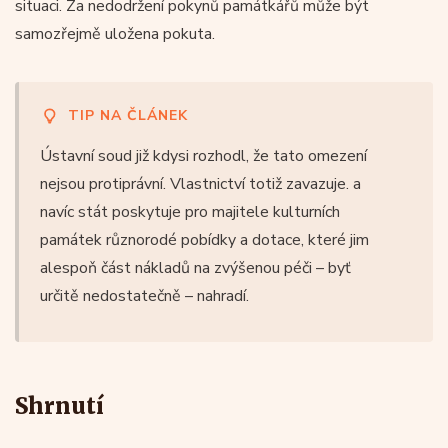
situaci. Za nedodržení pokynů památkářů může být
samozřejmě uložena pokuta.
TIP NA ČLÁNEK
Ústavní soud již kdysi rozhodl, že tato omezení
nejsou protiprávní. Vlastnictví totiž zavazuje. a
navíc stát poskytuje pro majitele kulturních
památek různorodé pobídky a dotace, které jim
alespoň část nákladů na zvýšenou péči – byť
určitě nedostatečně – nahradí.
Shrnutí