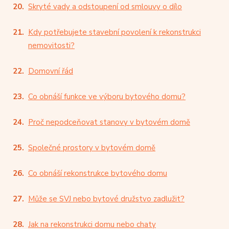
Skryté vady a odstoupení od smlouvy o dílo
Kdy potřebujete stavební povolení k rekonstrukci
nemovitosti?
Domovní řád
Co obnáší funkce ve výboru bytového domu?
Proč nepodceňovat stanovy v bytovém domě
Společné prostory v bytovém domě
Co obnáší rekonstrukce bytového domu
Může se SVJ nebo bytové družstvo zadlužit?
Jak na rekonstrukci domu nebo chaty