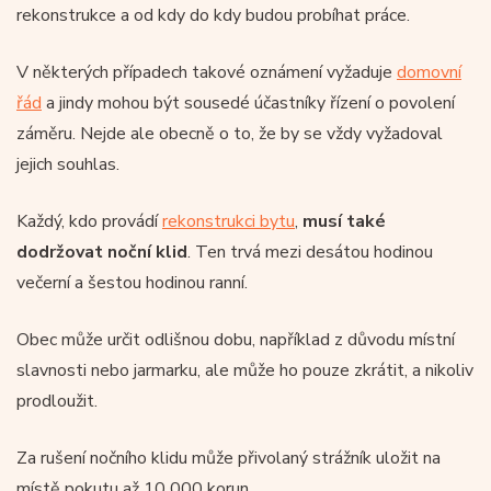
rekonstrukce a od kdy do kdy budou probíhat práce.
V některých případech takové oznámení vyžaduje
domovní
řád
a jindy mohou být sousedé účastníky řízení o povolení
záměru. Nejde ale obecně o to, že by se vždy vyžadoval
jejich souhlas.
Každý, kdo provádí
rekonstrukci bytu
,
musí také
dodržovat noční klid
. Ten trvá mezi desátou hodinou
večerní a šestou hodinou ranní.
Obec může určit odlišnou dobu, například z důvodu místní
slavnosti nebo jarmarku, ale může ho pouze zkrátit, a nikoliv
prodloužit.
Za rušení nočního klidu může přivolaný strážník uložit na
místě pokutu až 10 000 korun