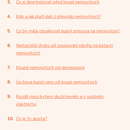
Co si zkontrolovat před koupí nemovitosti
Kdo a jak platí daň z převodu nemovitosti?
Co by měla obsahovat kupní smlouva na nemovitost
Nejčastější chyby při sepisování návrhu na katastr
nemovitostí
Koupě nemovitosti od developera
Úschova kupní ceny při koupi nemovitosti
Rozdíl mezi bytem družstevním a v osobním
vlastnictví
Co je to anuita?