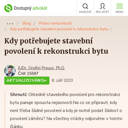
HLEDÁNÍ
MŮJ ÚČET
MENU
Blog
Právo nemovitostí
●●●
Kdy potřebujete stavební povolení k rekonstrukci bytu
Kdy potřebujete stavební
povolení k rekonstrukci bytu
JUDr. Ondřej Preuss, Ph.D.
ČAK 15597
AKTUALIZOVÁNO
8. září 2023
Shrnutí:
Ohledně stavebního povolení pro rekonstrukci
bytu panuje spousta nejasností.Na co se připravit, kdy
není třeba žádné povolení a kdy je nutné podat žádost o
povolení záměru? Na všechny otázky odpovíme v tomto
článku.