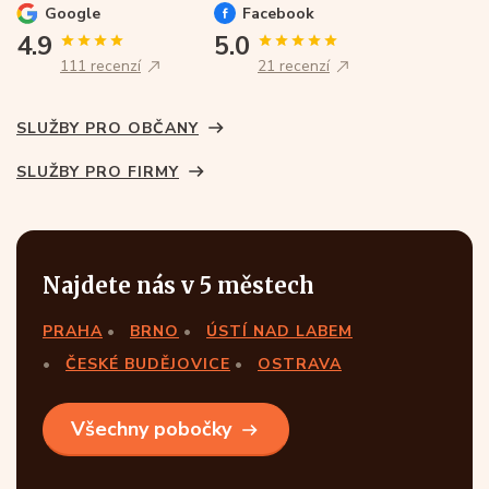
Google
Facebook
4.9
5.0
111 recenzí
21 recenzí
SLUŽBY PRO OBČANY
SLUŽBY PRO FIRMY
Najdete nás v 5 městech
PRAHA
BRNO
ÚSTÍ NAD LABEM
ČESKÉ BUDĚJOVICE
OSTRAVA
Všechny pobočky