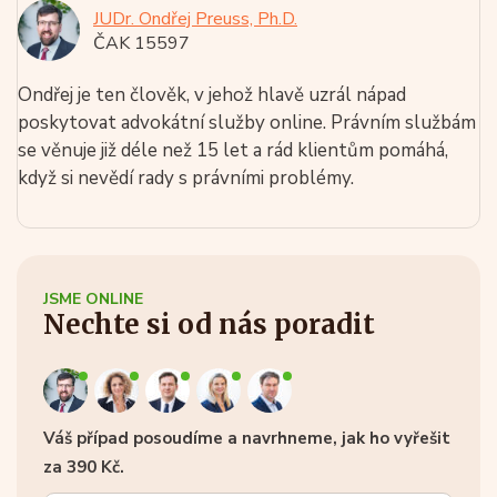
JUDr. Ondřej Preuss, Ph.D.
ČAK 15597
Ondřej je ten člověk, v jehož hlavě uzrál nápad
poskytovat advokátní služby online. Právním službám
se věnuje již déle než 15 let a rád klientům pomáhá,
když si nevědí rady s právními problémy.
JSME ONLINE
Nechte si od nás poradit
Váš případ posoudíme a navrhneme, jak ho vyřešit
za 390 Kč.