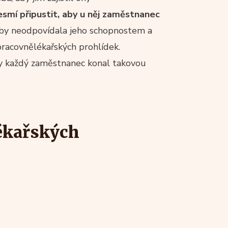
mí připustit, aby u něj zaměstnanec
t by neodpovídala jeho schopnostem a
pracovnělékařských prohlídek.
aby každý zaměstnanec konal takovou
lékařských