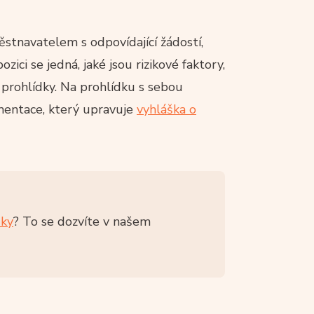
stnavatelem s odpovídající žádostí,
ici se jedná, jaké jsou rizikové faktory,
 prohlídky. Na prohlídku s sebou
mentace, který upravuje
vyhláška o
dky
? To se dozvíte v našem