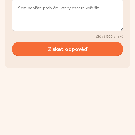
Zbývá
500
znaků