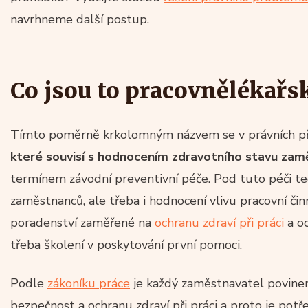
navrhneme další postup.
Co jsou to pracovnělékařs
Tímto poměrně krkolomným názvem se v právních př
které souvisí s hodnocením zdravotního stavu za
termínem závodní preventivní péče. Pod tuto péči te
zaměstnanců, ale třeba i hodnocení vlivu pracovní činn
poradenství zaměřené na
ochranu zdraví při práci
a o
třeba školení v poskytování první pomoci.
Podle
zákoníku práce
je každý zaměstnavatel povine
bezpečnost a ochranu zdraví při práci a proto je potřeb