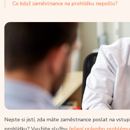
Co když zaměstnance na prohlídku nepošlu?
Nejste si jistí, zda máte zaměstnance poslat na vst
prohlídku? Využijte službu
řešení právního problému