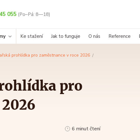
45 055
(Po–Pá: 8—18)
rmy
Ke stažení
Jak to funguje
O nás
Reference
ařská prohlídka pro zaměstnance v roce 2026
rohlídka pro
 2026
6 minut čtení