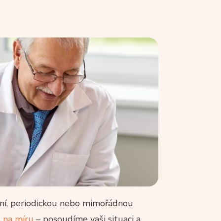
upní, periodickou nebo mimořádnou
 na míru
– posoudíme vaši situaci a