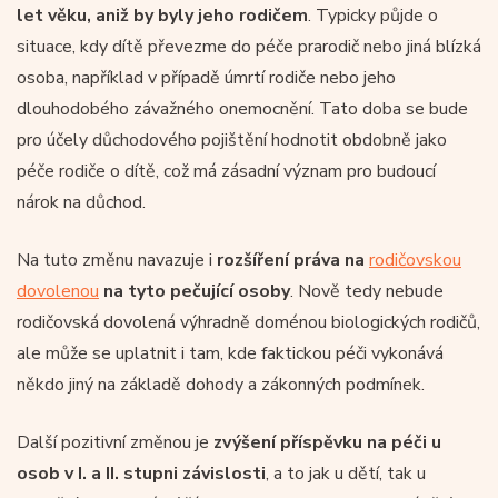
let věku, aniž by byly jeho rodičem
. Typicky půjde o
situace, kdy dítě převezme do péče prarodič nebo jiná blízká
osoba, například v případě úmrtí rodiče nebo jeho
dlouhodobého závažného onemocnění. Tato doba se bude
pro účely důchodového pojištění hodnotit obdobně jako
péče rodiče o dítě, což má zásadní význam pro budoucí
nárok na důchod.
Na tuto změnu navazuje i
rozšíření práva na
rodičovskou
dovolenou
na tyto pečující osoby
. Nově tedy nebude
rodičovská dovolená výhradně doménou biologických rodičů,
ale může se uplatnit i tam, kde faktickou péči vykonává
někdo jiný na základě dohody a zákonných podmínek.
Další pozitivní změnou je
zvýšení příspěvku na péči u
osob v I. a II. stupni závislosti
, a to jak u dětí, tak u