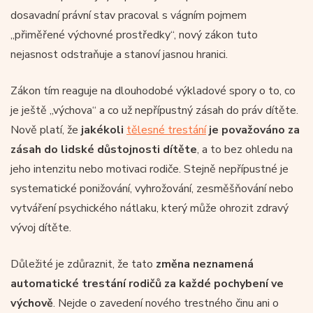
dosavadní právní stav pracoval s vágním pojmem
„přiměřené výchovné prostředky“, nový zákon tuto
nejasnost odstraňuje a stanoví jasnou hranici.
Zákon tím reaguje na dlouhodobé výkladové spory o to, co
je ještě „výchova“ a co už nepřípustný zásah do práv dítěte.
Nově platí, že
jakékoli
tělesné trestání
je považováno za
zásah do lidské důstojnosti dítěte
, a to bez ohledu na
jeho intenzitu nebo motivaci rodiče. Stejně nepřípustné je
systematické ponižování, vyhrožování, zesměšňování nebo
vytváření psychického nátlaku, který může ohrozit zdravý
vývoj dítěte.
Důležité je zdůraznit, že tato
změna neznamená
automatické trestání rodičů za každé pochybení ve
výchově
. Nejde o zavedení nového trestného činu ani o