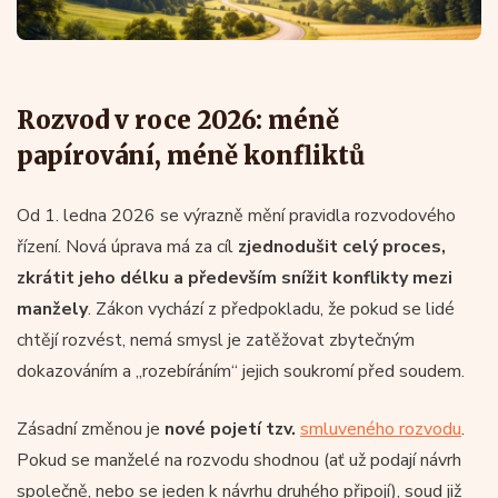
Rozvod v roce 2026: méně
papírování, méně konfliktů
Od 1. ledna 2026 se výrazně mění pravidla rozvodového
řízení. Nová úprava má za cíl
zjednodušit celý proces,
zkrátit jeho délku a především snížit konflikty mezi
manžely
. Zákon vychází z předpokladu, že pokud se lidé
chtějí rozvést, nemá smysl je zatěžovat zbytečným
dokazováním a „rozebíráním“ jejich soukromí před soudem.
Zásadní změnou je
nové pojetí tzv.
smluveného rozvodu
.
Pokud se manželé na rozvodu shodnou (ať už podají návrh
společně, nebo se jeden k návrhu druhého připojí), soud již