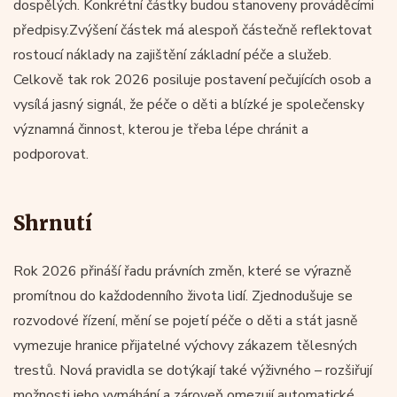
dospělých. Konkrétní částky budou stanoveny prováděcími
předpisy.Zvýšení částek má alespoň částečně reflektovat
rostoucí náklady na zajištění základní péče a služeb.
Celkově tak rok 2026 posiluje postavení pečujících osob a
vysílá jasný signál, že péče o děti a blízké je společensky
významná činnost, kterou je třeba lépe chránit a
podporovat.
Shrnutí
Rok 2026 přináší řadu právních změn, které se výrazně
promítnou do každodenního života lidí. Zjednodušuje se
rozvodové řízení, mění se pojetí péče o děti a stát jasně
vymezuje hranice přijatelné výchovy zákazem tělesných
trestů. Nová pravidla se dotýkají také výživného – rozšiřují
možnosti jeho vymáhání a zároveň omezují automatické