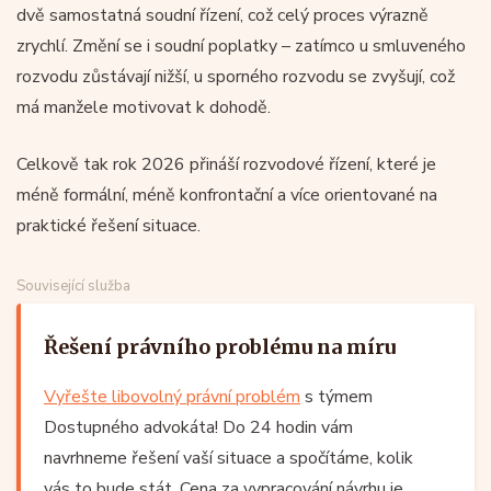
dvě samostatná soudní řízení, což celý proces výrazně
zrychlí. Změní se i soudní poplatky – zatímco u smluveného
rozvodu zůstávají nižší, u sporného rozvodu se zvyšují, což
má manžele motivovat k dohodě.
Celkově tak rok 2026 přináší rozvodové řízení, které je
méně formální, méně konfrontační a více orientované na
praktické řešení situace.
Související služba
Řešení právního problému na míru
Vyřešte libovolný právní problém
s týmem
Dostupného advokáta! Do 24 hodin vám
navrhneme řešení vaší situace a spočítáme, kolik
vás to bude stát. Cena za vypracování návrhu je