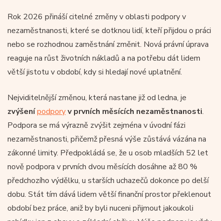
Rok 2026 přináší citelné změny v oblasti podpory v
nezaměstnanosti, které se dotknou lidí, kteří přijdou o práci
nebo se rozhodnou zaměstnání změnit. Nová právní úprava
reaguje na růst životních nákladů a na potřebu dát lidem
větší jistotu v období, kdy si hledají nové uplatnění.
Nejviditelnější změnou, která nastane již od ledna, je
zvýšení
podpory
v prvních měsících nezaměstnanosti
.
Podpora se má výrazně zvýšit zejména v úvodní fázi
nezaměstnanosti, přičemž přesná výše zůstává vázána na
zákonné limity. Předpokládá se, že u osob mladších 52 let
nově podpora v prvních dvou měsících dosáhne až 80 %
předchozího výdělku, u starších uchazečů dokonce po delší
dobu. Stát tím dává lidem větší finanční prostor překlenout
období bez práce, aniž by byli nuceni přijmout jakoukoli