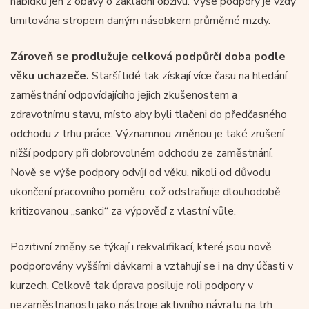
nabídku jen z obavy o základní obživu. Výše podpory je vždy
limitována stropem daným násobkem průměrné mzdy.
Zároveň se prodlužuje celková podpůrčí doba podle
věku uchazeče.
Starší lidé tak získají více času na hledání
zaměstnání odpovídajícího jejich zkušenostem a
zdravotnímu stavu, místo aby byli tlačeni do předčasného
odchodu z trhu práce. Významnou změnou je také zrušení
nižší podpory při dobrovolném odchodu ze zaměstnání.
Nově se výše podpory odvíjí od věku, nikoli od důvodu
ukončení pracovního poměru, což odstraňuje dlouhodobě
kritizovanou „sankci“ za výpověď z vlastní vůle.
Pozitivní změny se týkají i rekvalifikací, které jsou nově
podporovány vyššími dávkami a vztahují se i na dny účasti v
kurzech. Celkově tak úprava posiluje roli podpory v
nezaměstnanosti jako nástroje aktivního návratu na trh