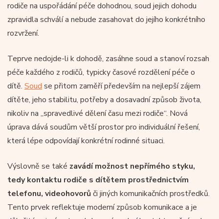
rodiče na uspořádání péče dohodnou, soud jejich dohodu
zpravidla schválí a nebude zasahovat do jejího konkrétního
rozvržení.
Teprve nedojde-li k dohodě, zasáhne soud a stanoví rozsah
péče každého z rodičů, typicky časové rozdělení péče o
dítě.
Soud
se přitom zaměří především na nejlepší zájem
dítěte, jeho stabilitu, potřeby a dosavadní způsob života,
nikoliv na „spravedlivé dělení času mezi rodiče“. Nová
úprava dává soudům větší prostor pro individuální řešení,
která lépe odpovídají konkrétní rodinné situaci.
Výslovně se také
zavádí možnost nepřímého styku,
tedy kontaktu rodiče s dítětem prostřednictvím
telefonu, videohovorů
či jiných komunikačních prostředků.
Tento prvek reflektuje moderní způsob komunikace a je