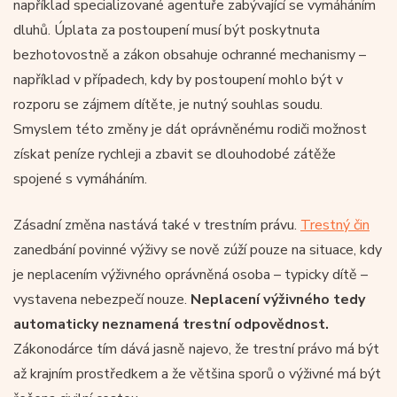
například specializované agentuře zabývající se vymáháním
dluhů. Úplata za postoupení musí být poskytnuta
bezhotovostně a zákon obsahuje ochranné mechanismy –
například v případech, kdy by postoupení mohlo být v
rozporu se zájmem dítěte, je nutný souhlas soudu.
Smyslem této změny je dát oprávněnému rodiči možnost
získat peníze rychleji a zbavit se dlouhodobé zátěže
spojené s vymáháním.
Zásadní změna nastává také v trestním právu.
Trestný čin
zanedbání povinné výživy se nově zúží pouze na situace, kdy
je neplacením výživného oprávněná osoba – typicky dítě –
vystavena nebezpečí nouze.
Neplacení výživného tedy
automaticky neznamená trestní odpovědnost.
Zákonodárce tím dává jasně najevo, že trestní právo má být
až krajním prostředkem a že většina sporů o výživné má být