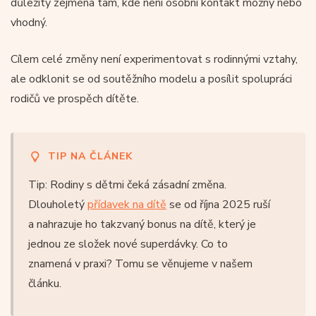
důležitý zejména tam, kde není osobní kontakt možný nebo
vhodný.
Cílem celé změny není experimentovat s rodinnými vztahy,
ale odklonit se od soutěžního modelu a posílit spolupráci
rodičů ve prospěch dítěte.
TIP NA ČLÁNEK
Tip: Rodiny s dětmi čeká zásadní změna.
Dlouholetý
přídavek na dítě
se od října 2025 ruší
a nahrazuje ho takzvaný bonus na dítě, který je
jednou ze složek nové superdávky. Co to
znamená v praxi? Tomu se věnujeme v našem
článku.