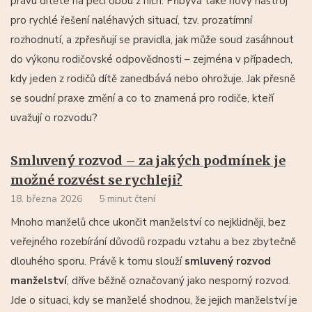
právu dítěte na péči obou z nich. Přibývá také nový nástroj
pro rychlé řešení naléhavých situací, tzv. prozatímní
rozhodnutí, a zpřesňují se pravidla, jak může soud zasáhnout
do výkonu rodičovské odpovědnosti – zejména v případech,
kdy jeden z rodičů dítě zanedbává nebo ohrožuje. Jak přesně
se soudní praxe změní a co to znamená pro rodiče, kteří
uvažují o rozvodu?
Smluvený rozvod – za jakých podmínek je
možné rozvést se rychleji?
18. března 2026
5 minut čtení
Mnoho manželů chce ukončit manželství co nejklidněji, bez
veřejného rozebírání důvodů rozpadu vztahu a bez zbytečně
dlouhého sporu. Právě k tomu slouží
smluvený rozvod
manželství
, dříve běžně označovaný jako nesporný rozvod.
Jde o situaci, kdy se manželé shodnou, že jejich manželství je