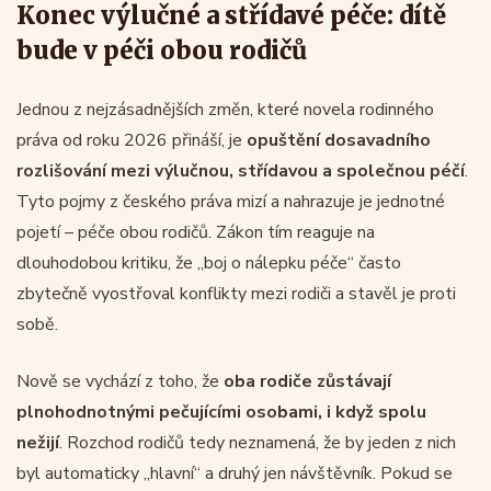
Konec výlučné a střídavé péče: dítě
bude v péči obou rodičů
Jednou z nejzásadnějších změn, které novela rodinného
práva od roku 2026 přináší, je
opuštění dosavadního
rozlišování mezi výlučnou, střídavou a společnou péčí
.
Tyto pojmy z českého práva mizí a nahrazuje je jednotné
pojetí – péče obou rodičů. Zákon tím reaguje na
dlouhodobou kritiku, že „boj o nálepku péče“ často
zbytečně vyostřoval konflikty mezi rodiči a stavěl je proti
sobě.
Nově se vychází z toho, že
oba rodiče zůstávají
plnohodnotnými pečujícími osobami, i když spolu
nežijí
. Rozchod rodičů tedy neznamená, že by jeden z nich
byl automaticky „hlavní“ a druhý jen návštěvník. Pokud se