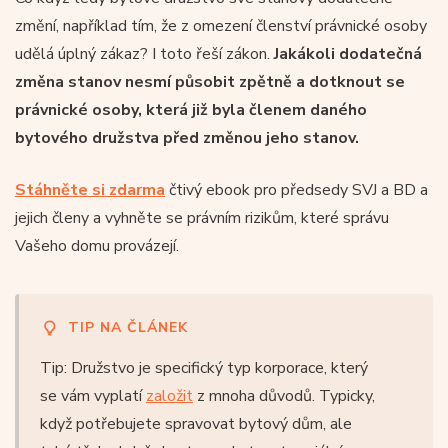
změní, například tím, že z omezení členství právnické osoby
udělá úplný zákaz? I toto řeší zákon.
Jakákoli dodatečná
změna stanov nesmí působit zpětně a dotknout se
právnické osoby, která již byla členem daného
bytového družstva před změnou jeho stanov.
Stáhněte si zdarma
čtivý ebook pro předsedy SVJ a BD a
jejich členy a vyhněte se právním rizikům, které správu
Vašeho domu provázejí.
TIP NA ČLÁNEK
Tip: Družstvo je specifický typ korporace, který
se vám vyplatí
založit
z mnoha důvodů. Typicky,
když potřebujete spravovat bytový dům, ale