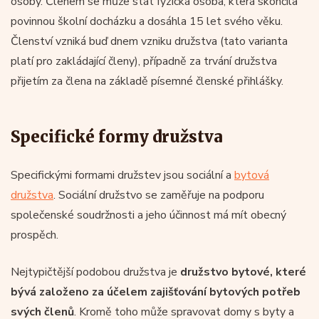
osoby. Členem se může stát fyzická osoba, která skončila
povinnou školní docházku a dosáhla 15 let svého věku.
Členství vzniká buď dnem vzniku družstva (tato varianta
platí pro zakládající členy), případně za trvání družstva
přijetím za člena na základě písemné členské přihlášky.
Specifické formy družstva
Specifickými formami družstev jsou sociální a
bytová
družstva
. Sociální družstvo se zaměřuje na podporu
společenské soudržnosti a jeho účinnost má mít obecný
prospěch.
Nejtypičtější podobou družstva je
družstvo bytové, které
bývá založeno za účelem zajišťování bytových potřeb
svých členů
. Kromě toho může spravovat domy s byty a