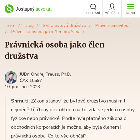
HLEDÁNÍ
MŮJ ÚČET
MENU
Blog
SVJ a bytová družstva
Právo nemovitostí
●●●
Právnická osoba jako člen družstva
Právnická osoba jako člen
družstva
JUDr. Ondřej Preuss, Ph.D.
ČAK 15597
10. prosince 2023
Shrnutí:
Zákon stanoví, že bytové družstvo musí mít
nejméně tři členy bez ohledu na to, zda se jedná o osoby
fyzické nebo právnické. Podle nyní platného zákona o
obchodních korporacích je možné, aby byla členem i
právnická osoba. Co to vše obnáší?