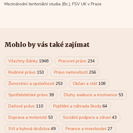
Mezinárodní teritoriální studia (Bc.), FSV UK v Praze
Mohlo by vás také zajímat
Všechny články
1948
Pracovní právo
234
Rodinné právo
153
Právo nemovitostí
256
Živnostníci a společnosti
253
Občan a stát
108
Spotřebitelské právo
38
Dluhy, exekuce a insolvence
53
Daňové právo
110
Pojištění a náhrada škody
64
Doprava a motoristé
53
Sociální podpora a zdraví
43
SVJ a bytová družstva
49
Finance a investování
27