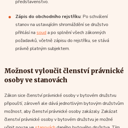
představenstvo.
Zápis do obchodního rejstříku
: Po schválení
stanov na ustavujícím shromáždění se družstvo
přihlásí na
soud
a po splnění všech zákonných
požadavků, včetně zápisu do rejstříku, se stává
právně platným subjektem.
Možnost vyloučit členství právnické
osoby ve stanovách
Zákon sice členství právnické osoby v bytovém družstvu
připouští, zároveň ale dává jednotlivým bytovým družstvům
možnost, aby členství právnické osoby zakázaly. Zakázat
členství právnické osoby v bytovém družstvu je možné
učinit pouze ve
stanovách
daného bytového družstva. Tím