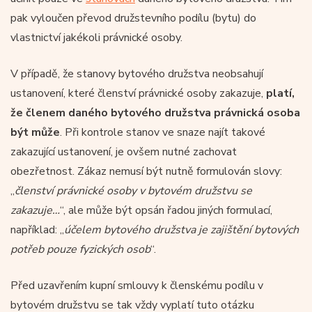
pak vyloučen převod družstevního podílu (bytu) do
vlastnictví jakékoli právnické osoby.
V případě, že stanovy bytového družstva neobsahují
ustanovení, které členství právnické osoby zakazuje,
platí,
že členem daného bytového družstva právnická osoba
být může
. Při kontrole stanov ve snaze najít takové
zakazující ustanovení, je ovšem nutné zachovat
obezřetnost. Zákaz nemusí být nutně formulován slovy:
„
členství právnické osoby v bytovém družstvu se
zakazuje…
“, ale může být opsán řadou jiných formulací,
například: „
účelem bytového družstva je zajištění bytových
potřeb pouze fyzických osob
“.
Před uzavřením kupní smlouvy k členskému podílu v
bytovém družstvu se tak vždy vyplatí tuto otázku