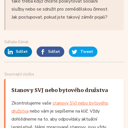
také třeba když chcete poskytovat sociální
služby nebo se sdružit pro zemědělskou činnost.
Jak postupovat, pokud jste takový záměr pojali?
Sdílejte článek
Sdílet
Sdílet
Tweet
Související služba
Stanovy SVJ nebo bytového družstva
Zkontrolujeme vaše
stanovy SVJ nebo bytového
družstva
nebo vám je sepíšeme na klíč. Vždy
dohlédneme na to, aby odpovídaly aktuální
legislativě. Námi zpracované stanovy jsou vždy