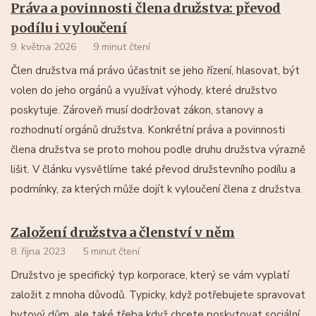
Práva a povinnosti člena družstva: převod
podílu i vyloučení
9. května 2026
9 minut čtení
Člen družstva má právo účastnit se jeho řízení, hlasovat, být
volen do jeho orgánů a využívat výhody, které družstvo
poskytuje. Zároveň musí dodržovat zákon, stanovy a
rozhodnutí orgánů družstva. Konkrétní práva a povinnosti
člena družstva se proto mohou podle druhu družstva výrazně
lišit. V článku vysvětlíme také převod družstevního podílu a
podmínky, za kterých může dojít k vyloučení člena z družstva.
Založení družstva a členství v něm
8. října 2023
5 minut čtení
Družstvo je specifický typ korporace, který se vám vyplatí
založit z mnoha důvodů. Typicky, když potřebujete spravovat
bytový dům, ale také třeba když chcete poskytovat sociální