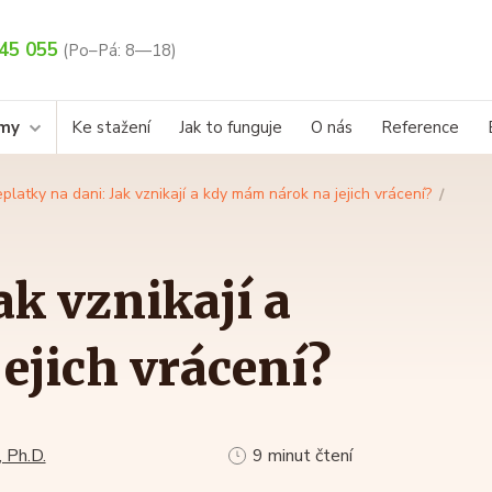
45 055
(Po–Pá: 8—18)
rmy
Ke stažení
Jak to funguje
O nás
Reference
eplatky na dani: Jak vznikají a kdy mám nárok na jejich vrácení?
ak vznikají a
ejich vrácení?
 Ph.D.
9 minut čtení