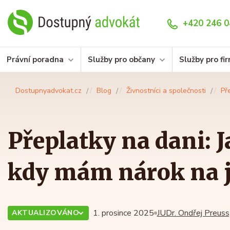
+420 246 0
Právní poradna
Služby pro občany
Služby pro fi
Dostupnyadvokat.cz
Blog
Živnostníci a společnosti
Př
Přeplatky na dani: J
kdy mám nárok na j
1. prosince 2025
JUDr. Ondřej Preuss,
AKTUALIZOVÁNO