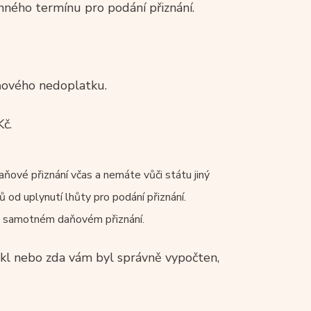
nného termínu pro podání přiznání.
ňového nedoplatku.
Kč.
aňové přiznání včas a nemáte vůči státu jiný
 od uplynutí lhůty pro podání přiznání.
 v samotném daňovém přiznání.
nikl nebo zda vám byl správně vypočten,