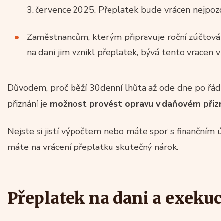
3. července 2025. Přeplatek bude vrácen nejpoz
Zaměstnancům, kterým připravuje roční zúčtován
na dani jim vznikl přeplatek, bývá tento vracen 
Důvodem, proč běží 30denní lhůta až ode dne po ř
přiznání je
možnost provést opravu v daňovém přizn
Nejste si jistí výpočtem nebo máte spor s finanční
máte na vrácení přeplatku skutečný nárok.
Přeplatek na dani a exeku