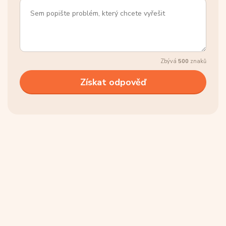
Zbývá
500
znaků