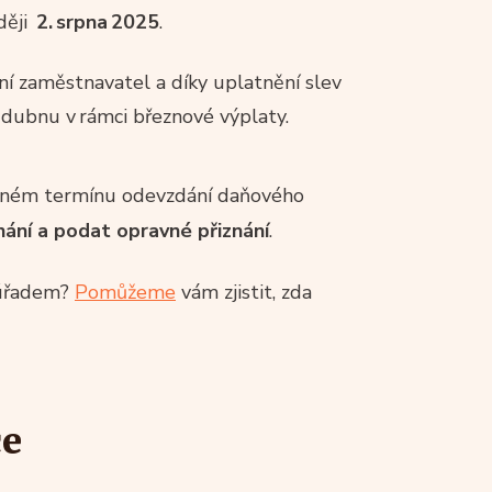
ději
2. srpna 2025
.
í zaměstnavatel a díky uplatnění slev
v dubnu v rámci březnové výplaty.
ádném termínu odevzdání daňového
ání a podat opravné přiznání
.
m úřadem?
Pomůžeme
vám zjistit, zda
ce