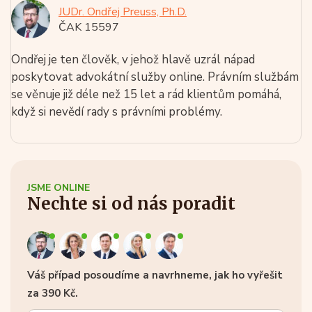
JUDr. Ondřej Preuss, Ph.D.
ČAK 15597
Ondřej je ten člověk, v jehož hlavě uzrál nápad
poskytovat advokátní služby online. Právním službám
se věnuje již déle než 15 let a rád klientům pomáhá,
když si nevědí rady s právními problémy.
JSME ONLINE
Nechte si od nás poradit
Váš případ posoudíme a navrhneme, jak ho vyřešit
za 390 Kč.