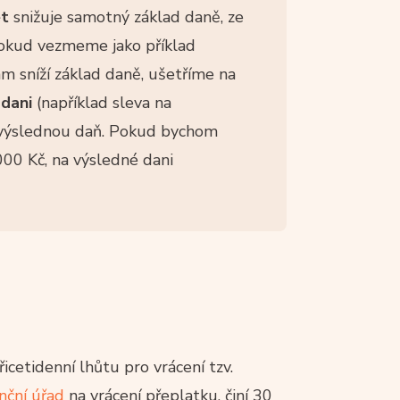
t
snižuje samotný základ daně, ze
Pokud vezmeme jako příklad
m sníží základ daně, ušetříme na
 dani
(například sleva na
u výslednou daň. Pokud bychom
000 Kč, na výsledné dani
řicetidenní lhůtu pro vrácení tzv.
anční úřad
na vrácení přeplatku, činí 30