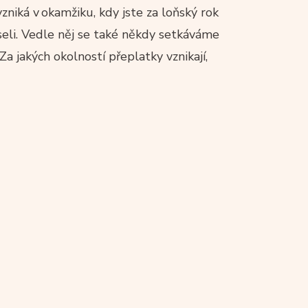
niká v okamžiku, kdy jste za loňský rok
useli. Vedle něj se také někdy setkáváme
Za jakých okolností přeplatky vznikají,