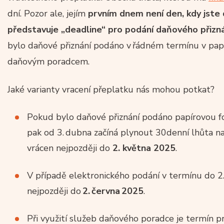
dní. Pozor ale, jejím
prvním dnem není den, kdy jste 
představuje „deadline“ pro podání daňového přizn
bylo daňové přiznání podáno v řádném termínu v pap
daňovým poradcem.
Jaké varianty vracení přeplatku nás mohou potkat?
Pokud bylo daňové přiznání podáno papírovou f
pak od 3. dubna začíná plynout 30denní lhůta n
vrácen nejpozději do
2. května 2025
.
V případě elektronického podání v termínu do 2
nejpozději do
2. června 2025
.
Při využití služeb daňového poradce je termín p