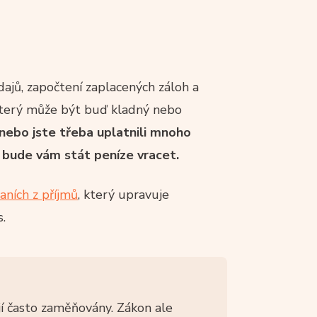
ajů, započtení zaplacených záloh a
 který může být buď kladný nebo
anebo jste třeba uplatnili mnoho
, bude vám stát peníze vracet.
aních z příjmů
, který upravuje
.
jí často zaměňovány. Zákon ale