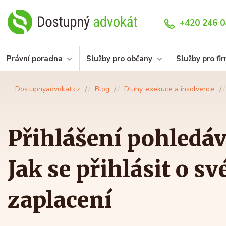
+420 246 0
Právní poradna
Služby pro občany
Služby pro fi
Dostupnyadvokat.cz
Blog
Dluhy, exekuce a insolvence
Přihlášení pohledáv
Jak se přihlásit o s
zaplacení