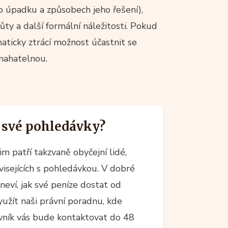
o úpadku a způsobech jeho řešení),
ty a další formální náležitosti. Pokud
aticky ztrácí možnost účastnit se
ymahatelnou.
ě své pohledávky?
im patří takzvaně obyčejní lidé,
uvisejících s pohledávkou. V dobré
 neví, jak své peníze dostat od
yužít naši právní poradnu, kde
vník vás bude kontaktovat do 48