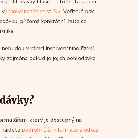
í pohledávky hlásit. Tato lhůta začíná
a v
insolvenčním rejstříku
. Věřitelé pak
ledávku, přičemž konkrétní lhůta se
žníka.
y nebudou v rámci insolvenčního řízení
ky, zejména pokud je jejich pohledávka
edávky?
ormulářem, který je dostupný na
m najdete
podrobnější informace a odkaz