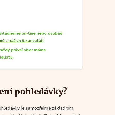
zvládneme on-line nebo osobně
né z našich 6 kanceláří
.
každý právní obor máme
ialistu.
šení pohledávky?
ohledávky je samozřejmě základním