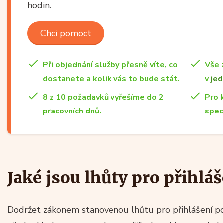
hodin.
Chci pomoct
Při objednání služby přesně víte, co
Vše 
dostanete a kolik vás to bude stát.
v
jed
8 z 10 požadavků vyřešíme do 2
Pro 
pracovních dnů.
spec
Jaké jsou lhůty pro přihlá
Dodržet zákonem stanovenou lhůtu pro přihlášení p