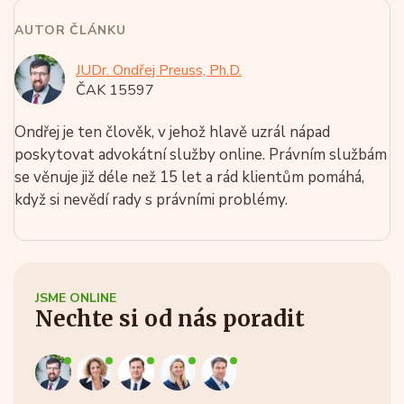
AUTOR ČLÁNKU
JUDr. Ondřej Preuss, Ph.D.
ČAK 15597
Ondřej je ten člověk, v jehož hlavě uzrál nápad
poskytovat advokátní služby online. Právním službám
se věnuje již déle než 15 let a rád klientům pomáhá,
když si nevědí rady s právními problémy.
JSME ONLINE
Nechte si od nás poradit