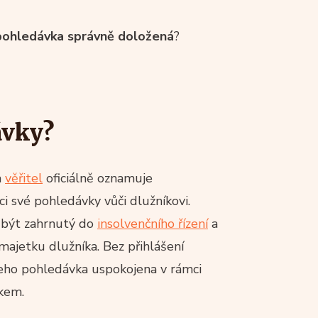
pohledávka správně doložená
?
ávky?
m
věřitel
oficiálně oznamuje
i své pohledávky vůči dlužníkovi.
 být zahrnutý do
insolvenčního řízení
a
majetku dlužníka. Bez přihlášení
 jeho pohledávka uspokojena v rámci
tkem.