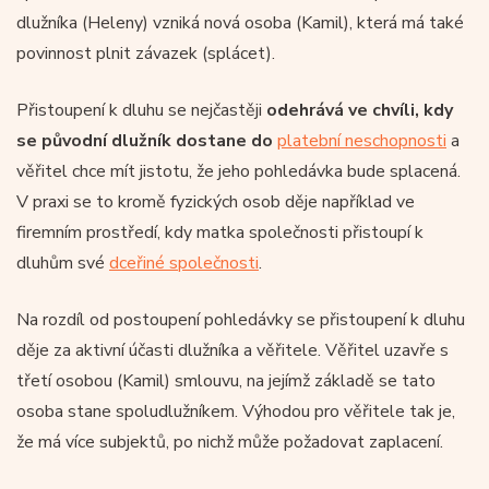
dlužníka (Heleny) vzniká nová osoba (Kamil), která má také
povinnost plnit závazek (splácet).
Přistoupení k dluhu se nejčastěji
odehrává ve chvíli, kdy
se původní dlužník dostane do
platební neschopnosti
a
věřitel chce mít jistotu, že jeho pohledávka bude splacená.
V praxi se to kromě fyzických osob děje například ve
firemním prostředí, kdy matka společnosti přistoupí k
dluhům své
dceřiné společnosti
.
Na rozdíl od postoupení pohledávky se přistoupení k dluhu
děje za aktivní účasti dlužníka a věřitele. Věřitel uzavře s
třetí osobou (Kamil) smlouvu, na jejímž základě se tato
osoba stane spoludlužníkem. Výhodou pro věřitele tak je,
že má více subjektů, po nichž může požadovat zaplacení.