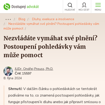
HLEDÁNÍ
MŮJ ÚČET
MENU
Blog
Dluhy, exekuce a insolvence
●●●
Nezvládáte vymáhat své plnění? Postoupení pohledávky vám
může pomoct
Nezvládáte vymáhat své plnění?
Postoupení pohledávky vám
může pomoct
JUDr. Ondřej Preuss, Ph.D.
ČAK 15597
8. října 2024
Shrnutí:
V dalším článku o pohledávkách se tentokrát
podíváme na to, co znamená postoupení pohledávky, jak
funguje přistoupení k dluhu anebo jak připravit smlouvu o