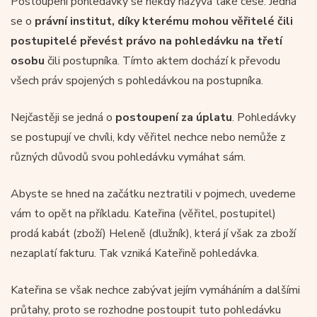
Postoupení pohledávky se někdy nazývá také cese. Jedná
se o
právní institut, díky kterému mohou věřitelé čili
postupitelé převést právo na pohledávku na třetí
osobu
čili postupníka. Tímto aktem dochází k převodu
všech práv spojených s pohledávkou na postupníka.
Nejčastěji se jedná o
postoupení za úplatu
. Pohledávky
se postupují ve chvíli, kdy věřitel nechce nebo nemůže z
různých důvodů svou pohledávku vymáhat sám.
Abyste se hned na začátku neztratili v pojmech, uvedeme
vám to opět na příkladu. Kateřina (věřitel, postupitel)
prodá kabát (zboží) Heleně (dlužník), která jí však za zboží
nezaplatí fakturu. Tak vzniká Kateřině pohledávka.
Kateřina se však nechce zabývat jejím vymáháním a dalšími
průtahy, proto se rozhodne postoupit tuto pohledávku