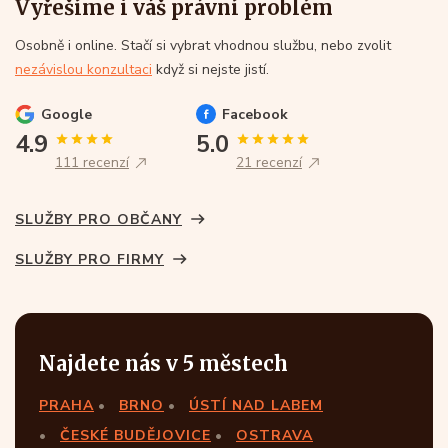
Vyřešíme i váš právní problém
Osobně i online. Stačí si vybrat vhodnou službu, nebo zvolit
nezávislou konzultaci
když si nejste jistí.
Google
Facebook
4.9
5.0
111 recenzí
21 recenzí
SLUŽBY PRO OBČANY
SLUŽBY PRO FIRMY
Najdete nás v 5 městech
PRAHA
BRNO
ÚSTÍ NAD LABEM
ČESKÉ BUDĚJOVICE
OSTRAVA