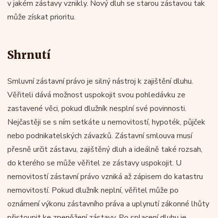
v jakém zástavy vznikly. Nový dluh se starou zástavou tak
může získat prioritu.
Shrnutí
Smluvní zástavní právo je silný nástroj k zajištění dluhu.
Věřiteli dává možnost uspokojit svou pohledávku ze
zastavené věci, pokud dlužník nesplní své povinnosti.
Nejčastěji se s ním setkáte u nemovitostí, hypoték, půjček
nebo podnikatelských závazků. Zástavní smlouva musí
přesně určit zástavu, zajištěný dluh a ideálně také rozsah,
do kterého se může věřitel ze zástavy uspokojit. U
nemovitostí zástavní právo vzniká až zápisem do katastru
nemovitostí. Pokud dlužník neplní, věřitel může po
oznámení výkonu zástavního práva a uplynutí zákonné lhůty
přistoupit ke zpeněžení zástavy. Po splacení dluhu je