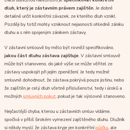
dluh, který je zástavním právem zajištěn
. Je dobré
detailně určit konkrétní závazek, ze kterého dluh vznikl.
Později by totiž mohly vzniknout nejasnosti ohledně zániku
dluhu a s ním spojeným zánikem zástavy.
V zástavní smlouvě by mělo být rovněž specifikováno,
jakou část dluhu zástava zajišťuje
. V zástavní smlouvě
může být stanoveno, do jaké výše se může věřitel ze
zástavy uspokojit při jejím zpeněžení. Je tedy možné
smluvně dohodnout, že zástava pokrývá pouze jistinu, nebo
že zajištěn je celý dluh včetně příslušenství, tedy i úroků a
možných
smluvních pokut
, pokud je tak výslovně stanoveno.
Nejčastější chyba, kterou u zástavních smluv vídáme,
spočívá v příliš širokém vymezení zajištěného dluhu. Dlužník
si někdy myslí, že zástava kryje jen konkrétní
půjčku
, ale