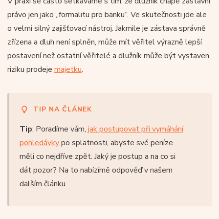
V praxi se často setkáváme s tím, že dlužník chápe zástavní
právo jen jako „formalitu pro banku“. Ve skutečnosti jde ale
o velmi silný zajišťovací nástroj. Jakmile je zástava správně
zřízena a dluh není splněn, může mít věřitel výrazně lepší
postavení než ostatní věřitelé a dlužník může být vystaven
riziku prodeje
majetku
.
TIP NA ČLÁNEK
Tip
: Poradíme vám,
jak postupovat při vymáhání
pohledávky
po splatnosti, abyste své peníze
měli co nejdříve zpět. Jaký je postup a na co si
dát pozor? Na to nabízímě odpověď v našem
dalším článku.