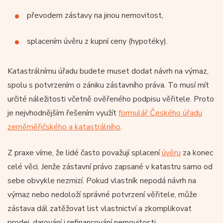
převodem zástavy na jinou nemovitost,
splacením úvěru z kupní ceny (hypotéky).
Katastrálnímu úřadu budete muset dodat návrh na výmaz,
spolu s potvrzením o zániku zástavního práva. To musí mít
určité náležitosti včetně ověřeného podpisu věřitele. Proto
je nejvhodnějším řešením využít
formulář Českého úřadu
zeměměřičského a katastrálního
.
Z praxe víme, že lidé často považují splacení
úvěru
za konec
celé věci. Jenže zástavní právo zapsané v katastru samo od
sebe obvykle nezmizí. Pokud vlastník nepodá návrh na
výmaz nebo nedoloží správné potvrzení věřitele, může
zástava dál zatěžovat list vlastnictví a zkomplikovat
prodej, darování i refinancování nemovitosti.