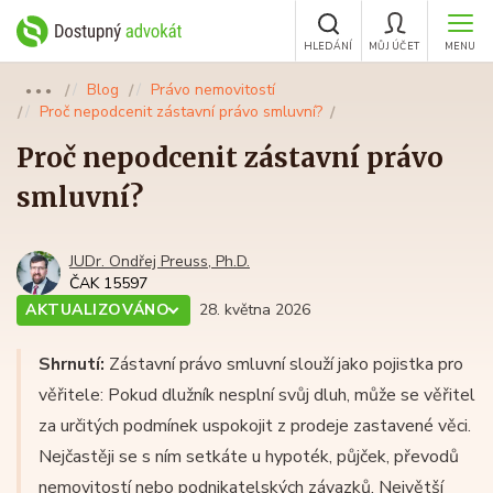
HLEDÁNÍ
MŮJ ÚČET
MENU
Blog
Právo nemovitostí
●●●
Proč nepodcenit zástavní právo smluvní?
Proč nepodcenit zástavní právo
smluvní?
JUDr. Ondřej Preuss, Ph.D.
ČAK 15597
AKTUALIZOVÁNO
28. května 2026
Shrnutí:
Zástavní právo smluvní slouží jako pojistka pro
věřitele: Pokud dlužník nesplní svůj dluh, může se věřitel
za určitých podmínek uspokojit z prodeje zastavené věci.
Nejčastěji se s ním setkáte u hypoték, půjček, převodů
nemovitostí nebo podnikatelských závazků. Největší