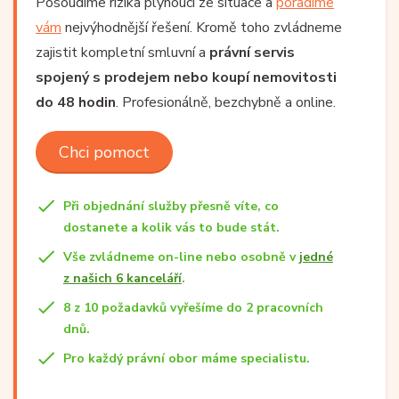
Posoudíme rizika plynoucí ze situace a
poradíme
vám
nejvýhodnější řešení. Kromě toho zvládneme
zajistit kompletní smluvní a
právní servis
spojený s prodejem nebo koupí nemovitosti
do 48 hodin
. Profesionálně, bezchybně a online.
Chci pomoct
Při objednání služby přesně víte, co
dostanete a kolik vás to bude stát.
Vše zvládneme on-line nebo osobně v
jedné
z našich 6 kanceláří
.
8 z 10 požadavků vyřešíme do 2 pracovních
dnů.
Pro každý právní obor máme specialistu.