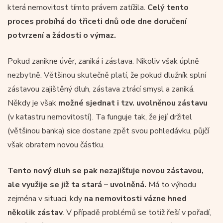
která nemovitost tímto právem zatížila.
Celý tento
proces probíhá do třiceti dnů ode dne doručení
potvrzení a žádosti o výmaz.
Pokud zanikne úvěr, zaniká i zástava. Nikoliv však úplně
nezbytně. Většinou skutečně platí, že pokud dlužník splní
zástavou zajištěný dluh, zástava ztrácí smysl a zaniká.
Někdy je však
možné sjednat i tzv. uvolněnou zástavu
(v katastru nemovitostí). Ta funguje tak, že její držitel
(většinou banka) sice dostane zpět svou pohledávku, půjčí
však obratem novou částku.
Tento nový dluh se pak nezajišťuje novou zástavou,
ale využije se již ta stará – uvolněná.
Má to výhodu
zejména v situaci, kdy
na nemovitosti vázne hned
několik zástav
. V případě problémů se totiž řeší v pořadí,