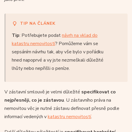
TIP NA ČLÁNEK
Tip
: Potřebujete podat
návrh na vklad do
katastru nemovitostí
? Pomůžeme vám se
sepsáním návrhu tak, aby vše bylo v pořádku
hned napoprvé a vy jste nezmeškali důležité
lhůty nebo nepřišli o peníze.
V zástavní smlouvě je velmi důležité
specifikovat co
nejpřesněji, co je zástavou
. U zástavního práva na
nemovitou věc je nutné zástavu definovat přesně podle
informací vedených v
katastru nemovitostí
.
Další důležitou náležitostí je
specifikovat konkrétní