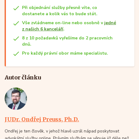
Při objednání služby přesně víte, co
dostanete a kolik vás to bude stát.
Vše zvládneme on-line nebo osobně v
jedné
z našich 6 kanceláří
.
8 z 10 požadavků vyřešíme do 2 pracovních
dnů.
Pro každý právní obor máme specialistu.
Autor článku
JUDr. Ondřej Preuss, Ph.D.
Ondřej je ten člověk, v jehož hlavě uzrál nápad poskytovat
advokátní služby online. Právním službám se věnuje již déle než