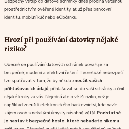
Bezpečný vstup do datové schránky dnes probíhá většinou
prostřednictvím ověřené identity, ať už přes bankovní
identitu, mobilní klíč nebo eObčanku.
Hrozí při používání datovky nějaké
riziko?
Obecně se používání datových schránek považuje za
bezpečné, moderní a efektivní řešení. Teoretické nebezpečí
lze spatřovat v tom, že by někdo
zneužil vašich
přihlašovacích údajů
, přihlašoval se do vaší schránky a činil
nějaké kroky za vás. Nejedná ale o větší riziko, než je
například zneužití elektronického bankovnictví, kde navíc
zájem osob s nekalými úmysly násobně větší.
Podstatné
je nastavit bezpečné heslo, které nebudete nikomu
sdělovat.
Případně zvolit ještě méně zneužitelný způsob