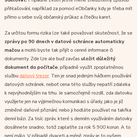
přihlašování, například za pomocí eObčanky, kdy je třeba mít
přímo u sebe svůj občanský průkaz a čtečku karet.
Za určitou formu rizika lze také považovat skutečnost, že se
zprávy po 90 dnech v datové schránce automaticky
mažou
a mohli byste tak přijít o cenné informace či
dokumenty. Zde lze ale buď zavčas
uložit důležitý
dokument do počítače
, případně využít zpoplatněnou
službu
datový trezor
. Ten je snad jediným háčkem používání
datových schránek, neboť cena této služby nepatří zdaleka
k nejvýhodnějším na trhu. Je samozřejmě rozdíl, zda datovku
využijete jen na výjimečnou komunikaci s úřady, jako je již
zmíněné daňové přiznání, nebo ji hodláte používat na takřka
denní bázi. Za tisíc zpráv, které s denním využíváním datovky
dosáhnete snadno, totiž zaplatíte za rok 5 900 korun. A to
není málo. V případě dvaceti a méně zpráv je to ovšem