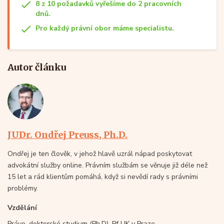
8 z 10 požadavků vyřešíme do 2 pracovních
dnů.
Pro každý právní obor máme specialistu.
Autor článku
JUDr. Ondřej Preuss, Ph.D.
Ondřej je ten člověk, v jehož hlavě uzrál nápad poskytovat
advokátní služby online. Právním službám se věnuje již déle než
15 let a rád klientům pomáhá, když si nevědí rady s právními
problémy.
Vzdělání
Právo, doktorské studium (Ph.D), Pf UK v Praze