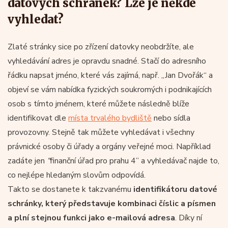
datových schránek? Lze je někde
vyhledat?
Zlaté stránky sice po zřízení datovky neobdržíte, ale
vyhledávání adres je opravdu snadné. Stačí do adresního
řádku napsat jméno, které vás zajímá, např. „Jan Dvořák“ a
objeví se vám nabídka fyzických soukromých i podnikajících
osob s tímto jménem, které můžete následně blíže
identifikovat dle
místa trvalého bydliště
nebo sídla
provozovny. Stejně tak můžete vyhledávat i všechny
právnické osoby či úřady a orgány veřejné moci. Například
zadáte jen
“
finanční úřad pro prahu 4” a vyhledávač najde to,
co nejlépe hledaným slovům odpovídá.
Takto se dostanete k takzvanému
identifikátoru datové
schránky, který představuje kombinaci číslic a písmen
a plní stejnou funkci jako e-mailová adresa
. Díky ní