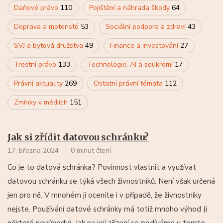
Daňové právo
110
Pojištění a náhrada škody
64
Doprava a motoristé
53
Sociální podpora a zdraví
43
SVJ a bytová družstva
49
Finance a investování
27
Trestní právo
133
Technologie, AI a soukromí
17
Právní aktuality
269
Ostatní právní témata
112
Zmínky v médiích
151
Jak si zřídit datovou schránku?
17. března 2024
8 minut čtení
Co je to datová schránka? Povinnost vlastnit a využívat
datovou schránku se týká všech živnostníků. Není však určená
jen pro ně. V mnohém ji oceníte i v případě, že živnostníky
nejste. Používání datové schránky má totiž mnoho výhod (i
některé nevýhody). Jak na její zřízení se podíváme v tomto