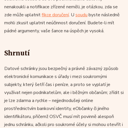
nenakoukli a notifikace zřízené neměli, je otázkou, zda se
zde může uplatnit
fikce doručení
. U
soudu
byste následně
mohli zkusit uplatnit neúčinnost doručení. Budete-li mít
pádné argumenty, vaše šance na úspěch je vysoká.
Shrnutí
Datové schránky jsou bezpečný a právně závazný způsob
elektronické komunikace s úřady i mezi soukromými
subjekty, který šetří čas i peníze, a proto se vyplatí je
využívat nejen podnikatelům, ale i běžným občanům; zřídit si
je lze zdarma a rychle – nejjednodušeji online
prostřednictvím bankovní identity, eObčanky či jiného
identifikátoru, přičemž OSVČ musí mít povinně alespoň
jednu schránku, ačkoli pro soukromé účely si mohou otevřít i