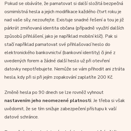
Pokud se obáváte, že pamatovat si další složitá bezpečná
osmimístná hesla a jejich modifikace každého čtvrt roku je
nad vaše síly, nezoufejte. Existuje snadné řešení a tou je již
párkrát zmiňovaná identita občana (případně využití dalších
způsobů přihlášení, jako je například mobilní klíč). Pak si
stačí například pamatovat své přihlašovací heslo do
elektronického bankovnictví (bankovní identity) či jiné z
uvedených forem a žádné další heslo už při otevření
datovky nepotřebujete. Nemůže se vám přihodit ani ztráta
hesla, kdy při si při jejím zopakování zaplatíte 200 Kč.
Změně hesla po 90 dnech se lze rovněž vyhnout
nastavením jeho neomezené platnosti
. Je třeba si však
uvědomit, že se tím snižuje zabezpečení přístupu k vaší
datové schránce.