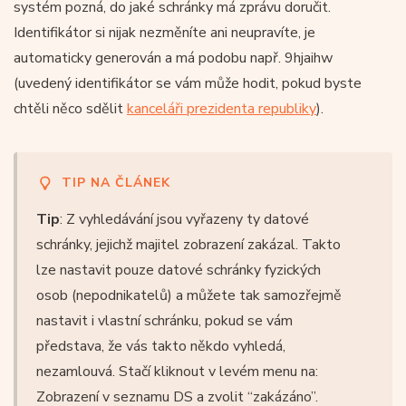
systém pozná, do jaké schránky má zprávu doručit.
Identifikátor si nijak nezměníte ani neupravíte, je
automaticky generován a má podobu např. 9hjaihw
(uvedený identifikátor se vám může hodit, pokud byste
chtěli něco sdělit
kanceláři prezidenta republiky
).
TIP NA ČLÁNEK
Tip
: Z vyhledávání jsou vyřazeny ty datové
schránky, jejichž majitel zobrazení zakázal. Takto
lze nastavit pouze datové schránky fyzických
osob (nepodnikatelů) a můžete tak samozřejmě
nastavit i vlastní schránku, pokud se vám
představa, že vás takto někdo vyhledá,
nezamlouvá. Stačí kliknout v levém menu na:
Zobrazení v seznamu DS a zvolit “zakázáno”.