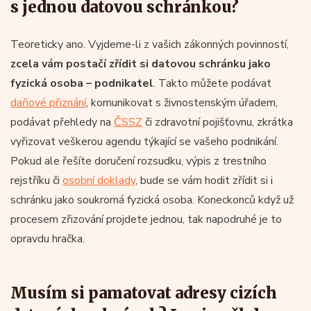
s jednou datovou schránkou?
Teoreticky ano. Vyjdeme-li z vašich zákonných povinností,
zcela vám postačí zřídit si datovou schránku jako
fyzická osoba – podnikatel
. Takto můžete podávat
daňové přiznání
, komunikovat s živnostenským úřadem,
podávat přehledy na
ČSSZ
či zdravotní pojišťovnu, zkrátka
vyřizovat veškerou agendu týkající se vašeho podnikání.
Pokud ale řešíte doručení rozsudku, výpis z trestního
rejstříku či
osobní doklady
, bude se vám hodit zřídit si i
schránku jako soukromá fyzická osoba. Koneckonců když už
procesem zřizování projdete jednou, tak napodruhé je to
opravdu hračka.
Musím si pamatovat adresy cizích