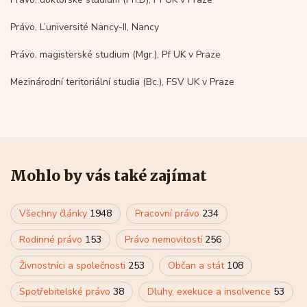
Právo, L’université Nancy-II, Nancy
Právo, magisterské studium (Mgr.), Pf UK v Praze
Mezinárodní teritoriální studia (Bc.), FSV UK v Praze
Mohlo by vás také zajímat
Všechny články
1948
Pracovní právo
234
Rodinné právo
153
Právo nemovitostí
256
Živnostníci a společnosti
253
Občan a stát
108
Spotřebitelské právo
38
Dluhy, exekuce a insolvence
53