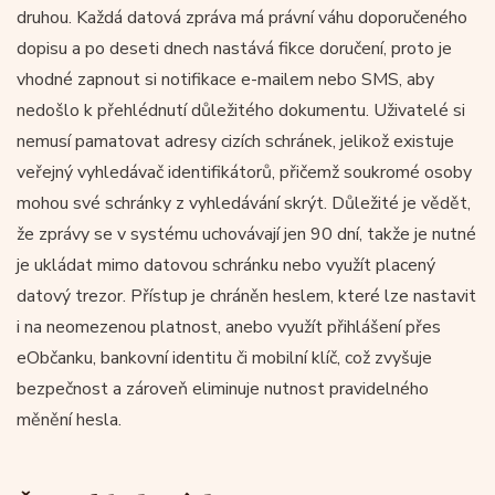
druhou. Každá datová zpráva má právní váhu doporučeného
dopisu a po deseti dnech nastává fikce doručení, proto je
vhodné zapnout si notifikace e-mailem nebo SMS, aby
nedošlo k přehlédnutí důležitého dokumentu. Uživatelé si
nemusí pamatovat adresy cizích schránek, jelikož existuje
veřejný vyhledávač identifikátorů, přičemž soukromé osoby
mohou své schránky z vyhledávání skrýt. Důležité je vědět,
že zprávy se v systému uchovávají jen 90 dní, takže je nutné
je ukládat mimo datovou schránku nebo využít placený
datový trezor. Přístup je chráněn heslem, které lze nastavit
i na neomezenou platnost, anebo využít přihlášení přes
eObčanku, bankovní identitu či mobilní klíč, což zvyšuje
bezpečnost a zároveň eliminuje nutnost pravidelného
měnění hesla.