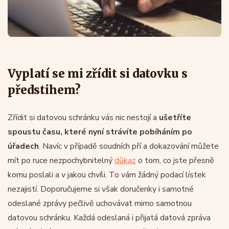
Vyplatí se mi zřídit si datovku s
předstihem?
Zřídit si datovou schránku vás nic nestojí a
ušetříte
spoustu času, které nyní strávíte pobíháním po
úřadech
. Navíc v případě soudních pří a dokazování můžete
mít po ruce nezpochybnitelný
důkaz
o tom, co jste přesně
komu poslali a v jakou chvíli. To vám žádný podací lístek
nezajistí. Doporučujeme si však doručenky i samotné
odeslané zprávy pečlivě uchovávat mimo samotnou
datovou schránku. Každá odeslaná i přijatá datová zpráva