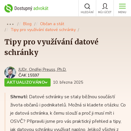
HLEDÁNÍ
MŮJ ÚČET
MENU
Blog
Občan a stát
●●●
Tipy pro využívání datové schránky
Tipy pro využívání datové
schránky
JUDr. Ondřej Preuss, Ph.D.
ČAK 15597
AKTUALIZOVÁNO
10. března 2025
Shrnutí:
Datové schránky se staly běžnou součástí
života občanů i podnikatelů. Možná si kladete otázku: Co
je datová schránka, k čemu slouží a proč ji musí mít i
OSVČ? Připravili jsme pro vás praktický přehled a tipy,
jak datovou schránku využívat naplno. Jelikož všichni z