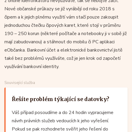
z online identifikátorů nevyužíváte, tak se nebojte začít.
Nové občanské průkazy se již vyrábějí od roku 2018 s
čipem a k jejich plnému využití vám stačí pouze zakoupit
jednoduchou čtečku čipových karet, které stojí v průměru
190 – 250 korun (některé počítače a notebooky ji v sobě již
mají zabudovanou) a stáhnout do mobilu či PC aplikaci
eObčanka. Bankovní účet a elektronické bankovnictví jistě
také bez problémů využíváte, což je jen krok od započetí
využívání bankovní identity.
Související služba
Řešíte problém týkající se datovky?
Váš případ posoudíme a do 24 hodin vypracujeme
návrh právních služeb vedoucích k jeho vyřešení.
Pokud se pak rozhodnete svěřit jeho řešení do