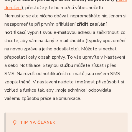
doručení
)
, přestože jste ho možná vůbec nečetli.
Nemusíte se ale ničeho obávat, nepromeškáte nic. Jenom si
nezapomeňte při prvním přihlášení
zřídit zasílání
notifikací
, vyplnit svou e-mailovou adresu a zaškrtnout, co
chcete, aby vám na daný e-mail chodilo (typicky upozornění
na novou zprávu a jejího odesílatele). Můžete si nechat
přeposlat i celý obsah zprávy. To vše upravíte v Nastavení
a sekci Notifikace. Stejnou službu můžete získat i přes
SMS. Na rozdíl od notifikačních e-mailů jsou ovšem SMS
zpoplatněné. V nastavení najdete i možnost přizpůsobit si
vzhled a funkce tak, aby „moje schránka“ odpovídala
vašemu způsobu práce a komunikace.
TIP NA ČLÁNEK