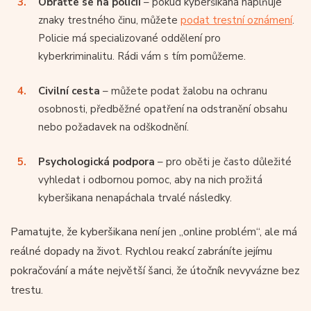
Obraťte se na policii
– pokud kyberšikana naplňuje
znaky trestného činu, můžete
podat trestní oznámení
.
Policie má specializované oddělení pro
kyberkriminalitu. Rádi vám s tím pomůžeme.
Civilní cesta
– můžete podat žalobu na ochranu
osobnosti, předběžné opatření na odstranění obsahu
nebo požadavek na odškodnění.
Psychologická podpora
– pro oběti je často důležité
vyhledat i odbornou pomoc, aby na nich prožitá
kyberšikana nenapáchala trvalé následky.
Pamatujte, že kyberšikana není jen „online problém“, ale má
reálné dopady na život. Rychlou reakcí zabráníte jejímu
pokračování a máte největší šanci, že útočník nevyvázne bez
trestu.