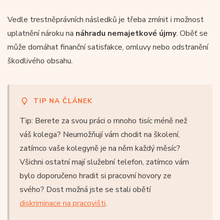
Vedle trestněprávních následků je třeba zmínit i možnost
uplatnění nároku na
náhradu nemajetkové újmy
. Oběť se
může domáhat finanční satisfakce, omluvy nebo odstranění
škodlivého obsahu.
TIP NA ČLÁNEK
Tip: Berete za svou práci o mnoho tisíc méně než
váš kolega? Neumožňují vám chodit na školení,
zatímco vaše kolegyně je na něm každý měsíc?
Všichni ostatní mají služební telefon, zatímco vám
bylo doporučeno hradit si pracovní hovory ze
svého? Dost možná jste se stali obětí
diskriminace na pracovišti
.