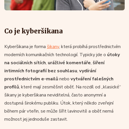
Co je kyberšikana
Kyberšikana je forma
šikany
, která probíhá prostřednictvím
moderních komunikačních technologií. Typicky jde o
útoky
na sociálních sítích
,
urážlivé komentáře
,
šíření
intimních fotografií bez souhlasu
,
vydírání
prostřednictvím e-mailů
nebo
vytváření falešných
profilů
, které mají zesměšnit oběť. Na rozdíl od „klasické“
šikany je kyberšikana neviditelná, často anonymní a
dostupná širokému publiku. Útok, který někdo zveřejní
během pár vteřin, se může šířit lavinovitě a oběť nemá
možnost jej jednoduše zastavit.