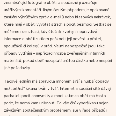
zesměšňující fotografie oběti, a současně ji označuje
urážlivými komentáři. Jiným častým případem je opakované
zasílání výhrůžných zpráv, e-mailů nebo hlasových nahrávek,
které mají v oběti vyvolat strach a pocit bezmoci. Setkat se
můžeme i se situací, kdy útočník zveřejní nepravdivé
informace o oběti s cílem poškodit její pověst u přátel,
spolužáků či kolegů v práci. Velmi nebezpečné jsou také
případy vydírání – například hrozba zveřejněním intimních
materiálů, pokud oběť nezaplatí určitou částku nebo nesplní
jiné požadavky.
Takové jednání má zpravidla mnohem širší a hlubší dopady
než „běžná“ šikana tváří v tvář. Internet a sociální sítě dávají
pachateli pocit anonymity a moci, zatímco oběť má často
pocit, že nemá kam uniknout. To vše činí kyberšikanu nejen
závažným společenským problémem, ale v řadě případů i