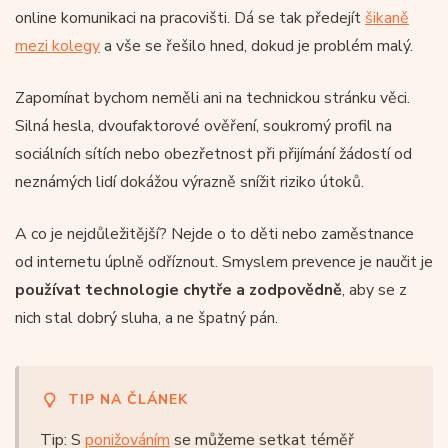
online komunikaci na pracovišti. Dá se tak předejít
šikaně
mezi kolegy
a vše se řešilo hned, dokud je problém malý.
Zapomínat bychom neměli ani na technickou stránku věci.
Silná hesla, dvoufaktorové ověření, soukromý profil na
sociálních sítích nebo obezřetnost při přijímání žádostí od
neznámých lidí dokážou výrazně snížit riziko útoků.
A co je nejdůležitější? Nejde o to děti nebo zaměstnance
od internetu úplně odříznout. Smyslem prevence je naučit je
používat technologie chytře a zodpovědně
, aby se z
nich stal dobrý sluha, a ne špatný pán.
TIP NA ČLÁNEK
Tip: S
ponižováním
se můžeme setkat téměř