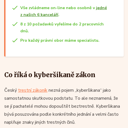
Vše zvládneme on-line nebo osobně v
jedné
z našich 6 kanceláří
.
8 z 10 požadavků vyřešíme do 2 pracovních
dnů.
Pro každý právní obor máme specialistu.
Co říká o kyberšikaně zákon
Český
trestní zákoník
nezná pojem „kyberšikana“ jako
samostatnou skutkovou podstatu. To ale neznamená, že
se jí pachatelé mohou dopouštět beztrestně. Kyberšikana
bývá posuzována podle konkrétního jednání a velmi často
naplňuje znaky jiných trestných činů.