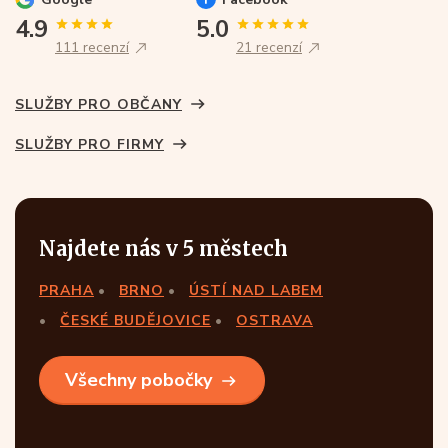
4.9
5.0
111 recenzí
21 recenzí
SLUŽBY PRO OBČANY
SLUŽBY PRO FIRMY
Najdete nás v 5 městech
PRAHA
BRNO
ÚSTÍ NAD LABEM
ČESKÉ BUDĚJOVICE
OSTRAVA
Všechny pobočky