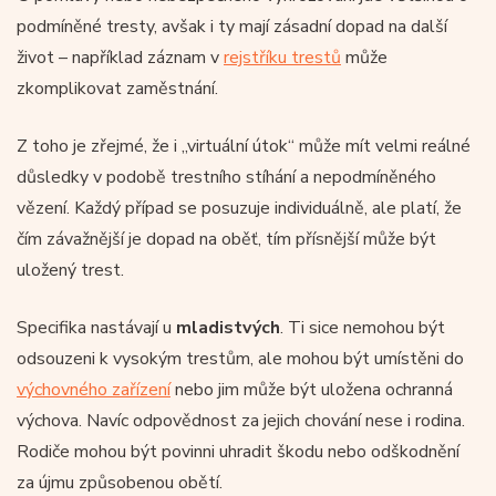
podmíněné tresty, avšak i ty mají zásadní dopad na další
život – například záznam v
rejstříku trestů
může
zkomplikovat zaměstnání.
Z toho je zřejmé, že i „virtuální útok“ může mít velmi reálné
důsledky v podobě trestního stíhání a nepodmíněného
vězení. Každý případ se posuzuje individuálně, ale platí, že
čím závažnější je dopad na oběť, tím přísnější může být
uložený trest.
Specifika nastávají u
mladistvých
. Ti sice nemohou být
odsouzeni k vysokým trestům, ale mohou být umístěni do
výchovného zařízení
nebo jim může být uložena ochranná
výchova. Navíc odpovědnost za jejich chování nese i rodina.
Rodiče mohou být povinni uhradit škodu nebo odškodnění
za újmu způsobenou obětí.