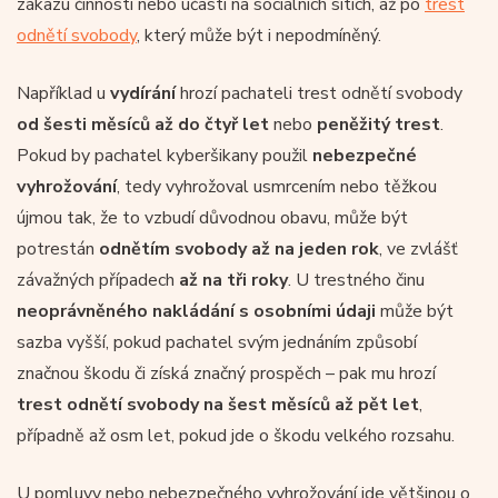
zákazu činnosti nebo účasti na sociálních sítích, až po
trest
odnětí svobody
, který může být i nepodmíněný.
Například u
vydírání
hrozí pachateli trest odnětí svobody
od šesti měsíců až do čtyř let
nebo
peněžitý trest
.
Pokud by pachatel kyberšikany použil
nebezpečné
vyhrožování
, tedy vyhrožoval usmrcením nebo těžkou
újmou tak, že to vzbudí důvodnou obavu, může být
potrestán
odnětím svobody až na jeden rok
, ve zvlášť
závažných případech
až na tři roky
. U trestného činu
neoprávněného nakládání s osobními údaji
může být
sazba vyšší, pokud pachatel svým jednáním způsobí
značnou škodu či získá značný prospěch – pak mu hrozí
trest odnětí svobody na šest měsíců až pět let
,
případně až osm let, pokud jde o škodu velkého rozsahu.
U pomluvy nebo nebezpečného vyhrožování jde většinou o