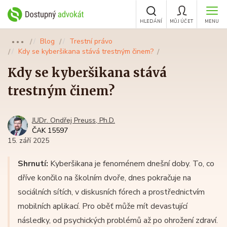
HLEDÁNÍ
MŮJ ÚČET
MENU
Blog
Trestní právo
●●●
Kdy se kyberšikana stává trestným činem?
Kdy se kyberšikana stává
trestným činem?
JUDr. Ondřej Preuss, Ph.D.
ČAK 15597
15. září 2025
Shrnutí:
Kyberšikana je fenoménem dnešní doby. To, co
dříve končilo na školním dvoře, dnes pokračuje na
sociálních sítích, v diskusních fórech a prostřednictvím
mobilních aplikací. Pro oběť může mít devastující
následky, od psychických problémů až po ohrožení zdraví.