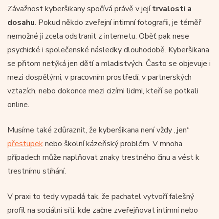
Závažnost kyberšikany spočívá právě v její
trvalosti a
dosahu
. Pokud někdo zveřejní intimní fotografii, je téměř
nemožné ji zcela odstranit z internetu. Oběť pak nese
psychické i společenské následky dlouhodobě. Kyberšikana
se přitom netýká jen dětí a mladistvých. Často se objevuje i
mezi dospělými, v pracovním prostředí, v partnerských
vztazích, nebo dokonce mezi cizími lidmi, kteří se potkali
online.
Musíme také zdůraznit, že kyberšikana není vždy „jen“
přestupek
nebo školní kázeňský problém. V mnoha
případech může naplňovat znaky trestného činu a vést k
trestnímu stíhání.
V praxi to tedy vypadá tak, že pachatel vytvoří falešný
profil na sociální síti, kde začne zveřejňovat intimní nebo