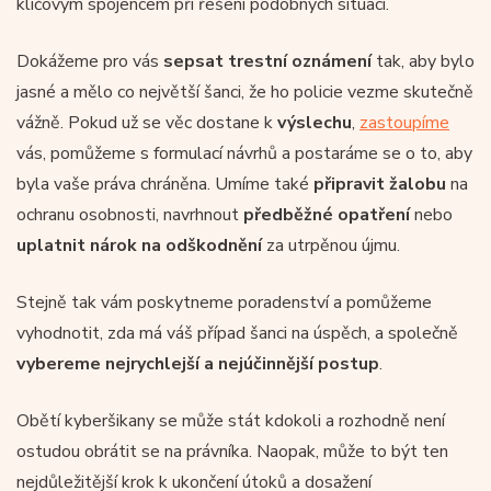
klíčovým spojencem při řešení podobných situací.
Dokážeme pro vás
sepsat trestní oznámení
tak, aby bylo
jasné a mělo co největší šanci, že ho policie vezme skutečně
vážně. Pokud už se věc dostane k
výslechu
,
zastoupíme
vás, pomůžeme s formulací návrhů a postaráme se o to, aby
byla vaše práva chráněna. Umíme také
připravit
žalobu
na
ochranu osobnosti, navrhnout
předběžné opatření
nebo
uplatnit nárok na odškodnění
za utrpěnou újmu.
Stejně tak vám poskytneme poradenství a pomůžeme
vyhodnotit, zda má váš případ šanci na úspěch, a společně
vybereme nejrychlejší a nejúčinnější postup
.
Obětí kyberšikany se může stát kdokoli a rozhodně není
ostudou obrátit se na právníka. Naopak, může to být ten
nejdůležitější krok k ukončení útoků a dosažení