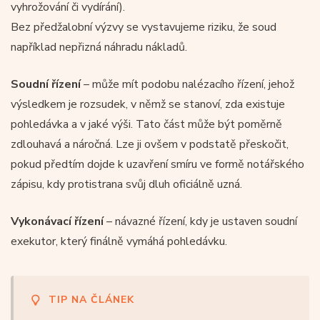
vyhrožování či vydírání).
Bez předžalobní výzvy se vystavujeme riziku, že soud
například nepřizná náhradu nákladů.
Soudní řízení
– může mít podobu nalézacího řízení, jehož
výsledkem je rozsudek, v němž se stanoví, zda existuje
pohledávka a v jaké výši. Tato část může být poměrně
zdlouhavá a náročná. Lze ji ovšem v podstatě přeskočit,
pokud předtím dojde k uzavření smíru ve formě notářského
zápisu, kdy protistrana svůj dluh oficiálně uzná.
Vykonávací řízení
– návazné řízení, kdy je ustaven soudní
exekutor, který finálně vymáhá pohledávku.
TIP NA ČLÁNEK