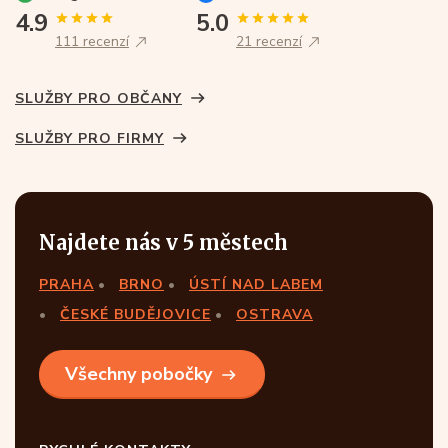
4.9
5.0
111 recenzí
21 recenzí
SLUŽBY PRO OBČANY
SLUŽBY PRO FIRMY
Najdete nás v 5 městech
PRAHA
BRNO
ÚSTÍ NAD LABEM
ČESKÉ BUDĚJOVICE
OSTRAVA
Všechny pobočky