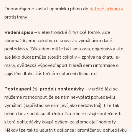
Doporučujeme zaslat upomínku přímo do
datové schránky
protistrany.
Vedení spisu
– v elektronické či fyzické formě. Zde
shromažďujeme cokoliv, co souvisí s vymáháním dané
pohledávky. Základem může být smlouva, objednávka atd.,
ale jako důkaz může sloužit cokoliv – zpráva na chatu, e-
maily, svědecká výpověď apod. Náleží sem i informace o
zajištění dluhu, částečném splacení dluhu atd.
Postoupení (tj. prodej) pohledávky
– v určité fázi se
můžeme rozhodnout, že se nám nevyplatí pohledávku
vymáhat (například se nám jeví jako nedobytná). Lze tak
učinit i bez souhlasu dlužníka. Na trhu existují společnosti,
které pohledávky koupí, ovšem za zlomek její hodnoty.
Někdy lze takto uplatnit dokonce i promlčenou pohledávku.