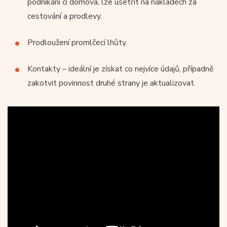
podnikání či domova, lze ušetřit na nákladech za
cestování a prodlevy.
Prodloužení promlčecí lhůty.
Kontakty – ideální je získat co nejvíce údajů, případně
zakotvit povinnost druhé strany je aktualizovat.