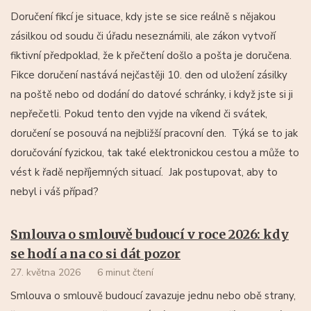
Doručení fikcí je situace, kdy jste se sice reálně s nějakou
zásilkou od soudu či úřadu neseznámili, ale zákon vytvoří
fiktivní předpoklad, že k přečtení došlo a pošta je doručena.
Fikce doručení nastává nejčastěji 10. den od uložení zásilky
na poště nebo od dodání do datové schránky, i když jste si ji
nepřečetli. Pokud tento den vyjde na víkend či svátek,
doručení se posouvá na nejbližší pracovní den. Týká se to jak
doručování fyzickou, tak také elektronickou cestou a může to
vést k řadě nepříjemných situací. Jak postupovat, aby to
nebyl i váš případ?
Smlouva o smlouvě budoucí v roce 2026: kdy
se hodí a na co si dát pozor
27. května 2026
6 minut čtení
Smlouva o smlouvě budoucí zavazuje jednu nebo obě strany,