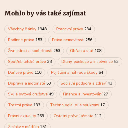
Mohlo by vás také zajímat
Všechny články
1948
Pracovní právo
234
Rodinné právo
153
Právo nemovitostí
256
Živnostníci a společnosti
253
Občan a stát
108
Spotřebitelské právo
38
Dluhy, exekuce a insolvence
53
Daňové právo
110
Pojištění a náhrada škody
64
Doprava a motoristé
53
Sociální podpora a zdraví
43
SVJ a bytová družstva
49
Finance a investování
27
Trestní právo
133
Technologie, AI a soukromí
17
Právní aktuality
269
Ostatní právní témata
112
Zmínky v médiích
151