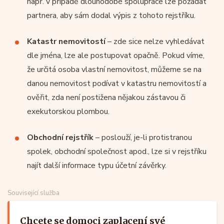
např. v případě dlouhodobé spolupráce lze požádat
partnera, aby sám dodal výpis z tohoto rejstříku.
Katastr nemovitostí
– zde sice nelze vyhledávat
dle jména, lze ale postupovat opačně. Pokud víme,
že určitá osoba vlastní nemovitost, můžeme se na
danou nemovitost podívat v katastru nemovitostí a
ověřit, zda není postižena nějakou zástavou či
exekutorskou plombou.
Obchodní rejstřík
– poslouží, je-li protistranou
spolek, obchodní společnost apod., lze si v rejstříku
najít další informace typu účetní závěrky.
Související služba
Chcete se domoci zaplacení své