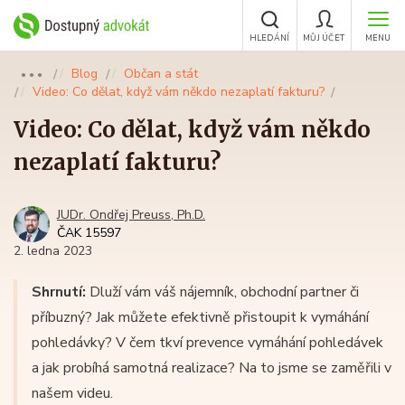
HLEDÁNÍ
MŮJ ÚČET
MENU
Blog
Občan a stát
●●●
Video: Co dělat, když vám někdo nezaplatí fakturu?
Video: Co dělat, když vám někdo
nezaplatí fakturu?
JUDr. Ondřej Preuss, Ph.D.
ČAK 15597
2. ledna 2023
Shrnutí:
Dluží vám váš nájemník, obchodní partner či
příbuzný? Jak můžete efektivně přistoupit k vymáhání
pohledávky? V čem tkví prevence vymáhání pohledávek
a jak probíhá samotná realizace? Na to jsme se zaměřili v
našem videu.