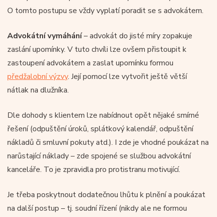
O tomto postupu se vždy vyplatí poradit se s advokátem.
Advokátní vymáhání
– advokát do jisté míry zopakuje
zaslání upomínky. V tuto chvíli lze ovšem přistoupit k
zastoupení advokátem a zaslat upomínku formou
předžalobní výzvy
. Její pomocí lze vytvořit ještě větší
nátlak na dlužníka.
Dle dohody s klientem lze nabídnout opět nějaké smírné
řešení (odpuštění úroků, splátkový kalendář, odpuštění
nákladů či smluvní pokuty atd.). I zde je vhodné poukázat na
narůstající náklady – zde spojené se službou advokátní
kanceláře. To je zpravidla pro protistranu motivující.
Je třeba poskytnout dodatečnou lhůtu k plnění a poukázat
na další postup – tj. soudní řízení (nikdy ale ne formou