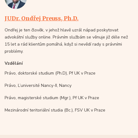
JUDr. Ondřej Preuss, Ph.D.
Ondřej je ten člověk, v jehož hlavě uzrál nápad poskytovat
advokátní služby online. Právním službám se věnuje již déle než
15 let a rád klientům pomáhá, když si nevědí rady s právními
problémy.
Vzdělání
Právo, doktorské studium (Ph.D), Pf UK v Praze
Právo, L’université Nancy-II, Nancy
Právo, magisterské studium (Mgr.), Pf UK v Praze
Mezinárodní teritoriální studia (Bc.), FSV UK v Praze