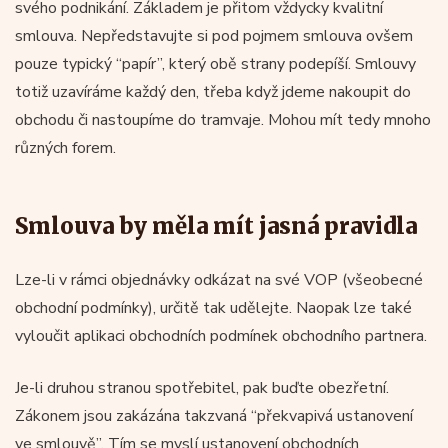
svého podnikání. Základem je přitom vždycky kvalitní
smlouva. Nepředstavujte si pod pojmem smlouva ovšem
pouze typický “papír”, který obě strany podepíší. Smlouvy
totiž uzavíráme každý den, třeba když jdeme nakoupit do
obchodu či nastoupíme do tramvaje. Mohou mít tedy mnoho
různých forem.
Smlouva by měla mít jasná pravidla
Lze-li v rámci objednávky odkázat na své VOP (všeobecné
obchodní podmínky), určitě tak udělejte. Naopak lze také
vyloučit aplikaci obchodních podmínek obchodního partnera.
Je-li druhou stranou spotřebitel, pak buďte obezřetní.
Zákonem jsou zakázána takzvaná “překvapivá ustanovení
ve smlouvě”. Tím se myslí ustanovení obchodních