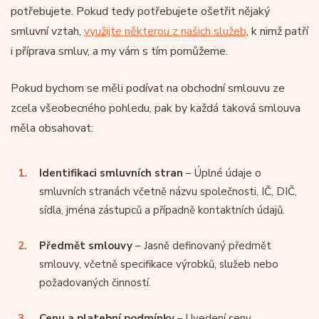
potřebujete. Pokud tedy potřebujete ošetřit nějaký
smluvní vztah,
využijte některou z našich služeb
, k nimž patří
i příprava smluv, a my vám s tím pomůžeme.
Pokud bychom se měli podívat na obchodní smlouvu ze
zcela všeobecného pohledu, pak by každá taková smlouva
měla obsahovat:
Identifikaci smluvních stran
– Úplné údaje o
smluvních stranách včetně názvu společnosti, IČ, DIČ,
sídla, jména zástupců a případně kontaktních údajů.
Předmět smlouvy
– Jasně definovaný předmět
smlouvy, včetně specifikace výrobků, služeb nebo
požadovaných činností.
Cenu a platební podmínky
– Uvedení ceny,