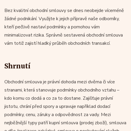
Bez kvalitní obchodní smlouvy se dnes neobejde víceméně
žádné podnikání. Využijte k jejich přípravě naše odborníky,
kteří pečlivě nastaví podmínky a pomohou vám
minimalizovat rizika. Správně sestavená obchodní smlouva
vám totiž zajistí hladký průběh obchodních transakcí.
Shrnutí
Obchodní smlouva je právní dohoda mezi dvěma či více
stranami, která stanovuje podmínky obchodního vztahu –
kdo komu co dodá a co za to dostane. Zajišťuje právní
jistotu, chrání před spory a upravuje například dodací
podmínky, cenu, záruky a odpovědnost za vady. Mezi
nejběžnější typy patří kupní smlouva (prodej zboží), smlouva
o dílo (realizace zakázky), smlouva o poskytování služeb