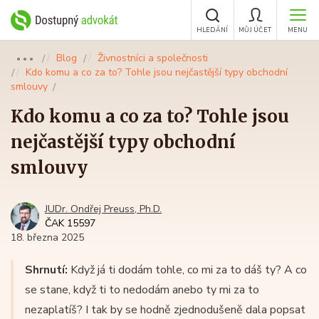
HLEDÁNÍ
MŮJ ÚČET
MENU
Blog
Živnostníci a společnosti
●●●
Kdo komu a co za to? Tohle jsou nejčastější typy obchodní
smlouvy
Kdo komu a co za to? Tohle jsou
nejčastější typy obchodní
smlouvy
JUDr. Ondřej Preuss, Ph.D.
ČAK 15597
18. března 2025
Shrnutí:
Když já ti dodám tohle, co mi za to dáš ty? A co
se stane, když ti to nedodám anebo ty mi za to
nezaplatíš? I tak by se hodně zjednodušeně dala popsat