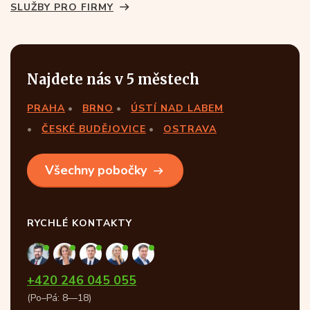
SLUŽBY PRO FIRMY
Najdete nás v 5 městech
PRAHA
BRNO
ÚSTÍ NAD LABEM
ČESKÉ BUDĚJOVICE
OSTRAVA
Všechny pobočky
RYCHLÉ KONTAKTY
+420 246 045 055
(Po–Pá: 8—18)