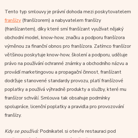
Tento typ smlouvy je právní dohoda mezi poskytovatelem
franšízy
(franšízorem) a nabyvatelem franšízy
(franšízantem), díky které smí franšízant využívat nějaký
obchodní model, know-how, značku a podporu franšízora
výměnou za finanční obnos pro franšízora. Zatímco franšízor
většinou poskytuje know-how, školení a podporu, uděluje
právo na používání ochranné známky a obchodního názvu a
provádí marketingovou a propagační činnost, franšízant
dodržuje stanovené standardy provozu, platí franšízové
poplatky a používá výhradně produkty a služby, které mu
franšízor schválí. Smlouva tak obsahuje podmínky
spolupráce, licenční poplatky a pravidla pro provozování
franšízy.
Kdy se používá:
Podnikatel si otevře restauraci pod