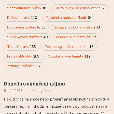
Spotřebitelské právo
38
Dluhy, exekuce a insolvence
53
Daňové právo
110
Pojištění a náhrada škody
64
Doprava a motoristé
53
Sociální podpora a zdraví
43
SVJ a bytová družstva
49
Finance a investování
27
Trestní právo
133
Technologie, AI a soukromí
17
Právní aktuality
269
Ostatní právní témata
112
Zmínky v médiích
151
Dohoda o ukončení nájmu
8. září 2023
4 minuty čtení
Pokud chce nájemce nebo pronajímatel ukončit nájem bytu a
panuje mezi nimi shoda, je možné uzavřít dohodu. Jak na ni a
co musí obsahovat, aby byla platná? Na to jsme se zaměřili v