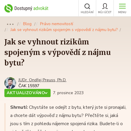
HLEDÁNÍ
MŮJ ÚČET
MENU
Blog
Právo nemovitostí
●●●
Jak se vyhnout rizikům spojeným s výpovědí z nájmu bytu?
Jak se vyhnout rizikům
spojeným s výpovědí z nájmu
bytu?
JUDr. Ondřej Preuss, Ph.D.
ČAK 15597
AKTUALIZOVÁNO
7. prosince 2023
Shrnutí:
Chystáte se odejít z bytu, který jste si pronajali,
a chcete dát výpověď z nájmu bytu? Přečtěte si, jaká
jsou s tím z pohledu nájemce spojená rizika. Budete-li o