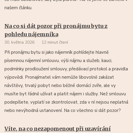
našem článku.
Na co si dát pozor při pronájmu bytu z
pohledu nájemníka
30. května 2026
12 minut čtení
Při pronájmu bytu si jako nájemník pohlídejte hlavně
písemnou nájemní smlouvu, výši nájmu a služeb, kauci,
podmínky prodloužení smlouvy, předávací protokol a pravidla
výpovědi. Pronajímatel vám nemůže libovolně zakázat
návštěvy, trvalý pobyt nebo běžné domácí zvíře, ale vy
musíte byt řádně užívat a platit nájem i služby. Než smlouvu
podepíšete, vyplatí se zkontrolovat, zda v ní nejsou neplatná
nebo nevýhodná ustanovení. Na co všechno si dát pozor?
Víte, na co nezapomenout při uzavírání