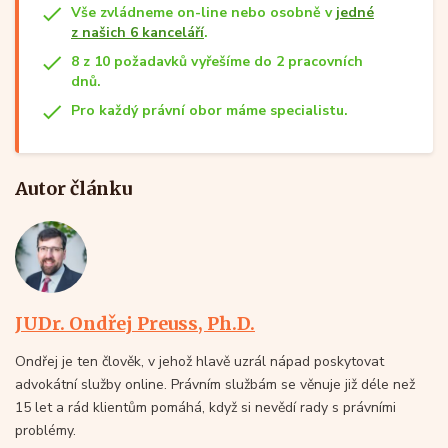
Vše zvládneme on-line nebo osobně v
jedné
z našich 6 kanceláří
.
8 z 10 požadavků vyřešíme do 2 pracovních
dnů.
Pro každý právní obor máme specialistu.
Autor článku
JUDr. Ondřej Preuss, Ph.D.
Ondřej je ten člověk, v jehož hlavě uzrál nápad poskytovat
advokátní služby online. Právním službám se věnuje již déle než
15 let a rád klientům pomáhá, když si nevědí rady s právními
problémy.