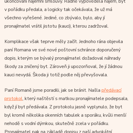
ukončování nájemní smlouvy. Řádně vypověděla nájem, byt
v pořádku předala, a logicky tak očekávala, že už má
všechno vyřešené. Jediné, co zbývalo, bylo, aby jí
pronajímatel vrátil jistotu (kauci), kterou zadržoval.
Komplikace však teprve měly začít. Jednoho rána objevila
paní Romana ve své nové poštovní schránce doporučený
dopis, kterým se bývalý pronajímatel dožadoval náhrady
škody za zničený byt. Zároveň ji upozorňoval, že jí žádnou
kauci nevydá. Škoda ji totiž podle něj převyšovala.
Paní Romaně jsme poradili, jak se bránit. Našla
předávací
protokol
, který naštěstí s matkou pronajímatele podepsala,
když jí byt předávala. Z protokolu jasně vyplynulo, že byt
byl kromě několika okenních tabulek a sporáku, kvůli menší
nehodě s vodní dýmkou, skutečně zcela v pořádku.
Pronajímatel pak na základě dopisu z naší advokátní