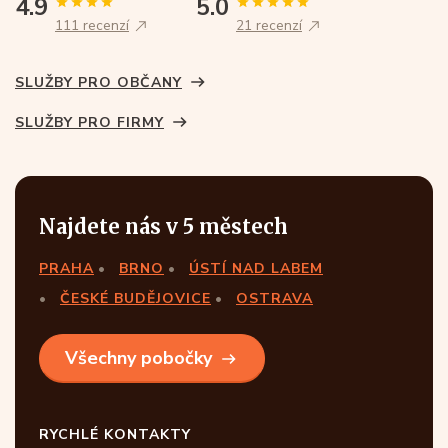
4.9
5.0
111 recenzí
21 recenzí
SLUŽBY PRO OBČANY
SLUŽBY PRO FIRMY
Najdete nás v 5 městech
PRAHA
BRNO
ÚSTÍ NAD LABEM
ČESKÉ BUDĚJOVICE
OSTRAVA
Všechny pobočky
RYCHLÉ KONTAKTY