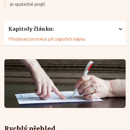
je společně projít.
Kapitoly článku:
Předávací protokol při započetí nájmu
Rychlý přehled