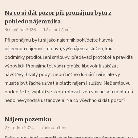
Na co si dát pozor při pronájmu bytu z
pohledu nájemníka
30. května 2026
12 minut čtení
Při pronájmu bytu si jako nájemník pohlídejte hlavně
písemnou nájemní smlouvu, výši nájmu a služeb, kauci,
podmínky prodloužení smlouvy, předávací protokol a pravidla
výpovědi. Pronajímatel vám nemůže libovolně zakázat
návštěvy, trvalý pobyt nebo běžné domácí zvíře, ale vy
musíte byt řádně užívat a platit nájem i služby. Než smlouvu
podepíšete, vyplatí se zkontrolovat, zda v ní nejsou neplatná
nebo nevýhodná ustanovení. Na co všechno si dát pozor?
Nájem pozemku
27. ledna 2024
7 minut čtení
Sníte o poklidné zahradě za městem nebo malém pozemku u