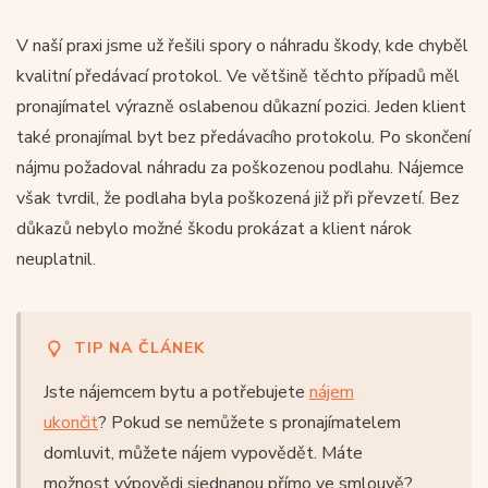
V naší praxi jsme už řešili spory o náhradu škody, kde chyběl
kvalitní předávací protokol. Ve většině těchto případů měl
pronajímatel výrazně oslabenou důkazní pozici. Jeden klient
také pronajímal byt bez předávacího protokolu. Po skončení
nájmu požadoval náhradu za poškozenou podlahu. Nájemce
však tvrdil, že podlaha byla poškozená již při převzetí. Bez
důkazů nebylo možné škodu prokázat a klient nárok
neuplatnil.
TIP NA ČLÁNEK
Jste nájemcem bytu a potřebujete
nájem
ukončit
? Pokud se nemůžete s pronajímatelem
domluvit, můžete nájem vypovědět. Máte
možnost výpovědi sjednanou přímo ve smlouvě?