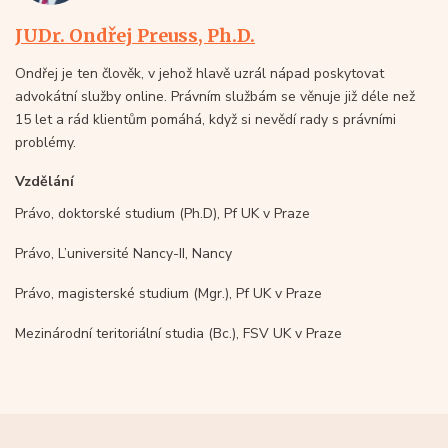
JUDr. Ondřej Preuss, Ph.D.
Ondřej je ten člověk, v jehož hlavě uzrál nápad poskytovat
advokátní služby online. Právním službám se věnuje již déle než
15 let a rád klientům pomáhá, když si nevědí rady s právními
problémy.
Vzdělání
Právo, doktorské studium (Ph.D), Pf UK v Praze
Právo, L’université Nancy-II, Nancy
Právo, magisterské studium (Mgr.), Pf UK v Praze
Mezinárodní teritoriální studia (Bc.), FSV UK v Praze