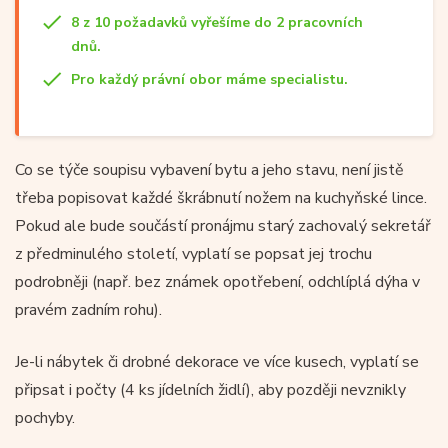
8 z 10 požadavků vyřešíme do 2 pracovních
dnů.
Pro každý právní obor máme specialistu.
Co se týče soupisu vybavení bytu a jeho stavu, není jistě
třeba popisovat každé škrábnutí nožem na kuchyňské lince.
Pokud ale bude součástí pronájmu starý zachovalý sekretář
z předminulého století, vyplatí se popsat jej trochu
podrobněji (např. bez známek opotřebení, odchlíplá dýha v
pravém zadním rohu).
Je-li nábytek či drobné dekorace ve více kusech, vyplatí se
připsat i počty (4 ks jídelních židlí), aby později nevznikly
pochyby.