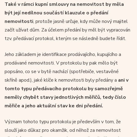
Také v rámci kupní smlouvy na nemovitost by měla
být její nedílnou součástí klauzule o předání
nemovitosti
, protože jasně určuje, kdy může nový majitel
začít užívat dům. Za účelem předání by měl být vypracován
tzv. předávací protokol, kterým se následně budete řídit.
Jeho základem je identifikace prodávajícího, kupujícího a
prodávané nemovitosti. V protokolu by pak mělo být
popsáno, co se v bytě nachází (spotřebiče, vestavěné
skříně apod.), jaké klíče k nemovitosti byly předány a
ani v
tomto typu předávacího protokolu by samozřejmě
neměly chybět stavy jednotlivých měřičů, tedy číslo
měřiče a jeho aktuální stav ke dni předání.
Význam tohoto typu protokolu je především v tom, že
slouží jako důkaz pro okamžik, od něhož za nemovitost