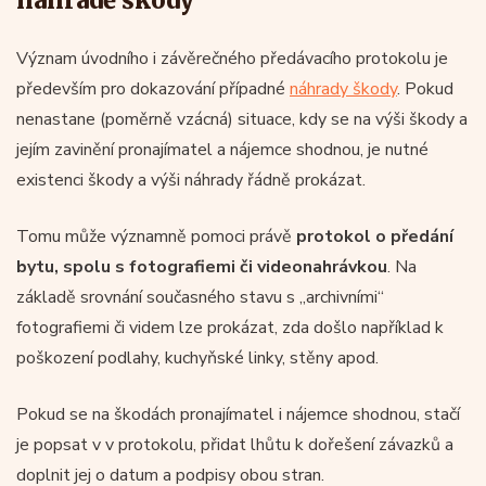
Význam úvodního i závěrečného předávacího protokolu je
především pro dokazování případné
náhrady škody
. Pokud
nenastane (poměrně vzácná) situace, kdy se na výši škody a
jejím zavinění pronajímatel a nájemce shodnou, je nutné
existenci škody a výši náhrady řádně prokázat.
Tomu může významně pomoci právě
protokol o předání
bytu, spolu s fotografiemi či videonahrávkou
. Na
základě srovnání současného stavu s „archivními“
fotografiemi či videm lze prokázat, zda došlo například k
poškození podlahy, kuchyňské linky, stěny apod.
Pokud se na škodách pronajímatel i nájemce shodnou, stačí
je popsat v v protokolu, přidat lhůtu k dořešení závazků a
doplnit jej o datum a podpisy obou stran.