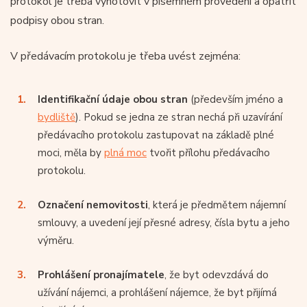
protokol je třeba vyhotovit v písemném provedení a opatřit
podpisy obou stran.
V předávacím protokolu je třeba uvést zejména:
Identifikační údaje obou stran
(především jméno a
bydliště
). Pokud se jedna ze stran nechá při uzavírání
předávacího protokolu zastupovat na základě plné
moci, měla by
plná moc
tvořit přílohu předávacího
protokolu.
Označení nemovitosti
, která je předmětem nájemní
smlouvy, a uvedení její přesné adresy, čísla bytu a jeho
výměru.
Prohlášení pronajímatele
, že byt odevzdává do
užívání nájemci, a prohlášení nájemce, že byt přijímá