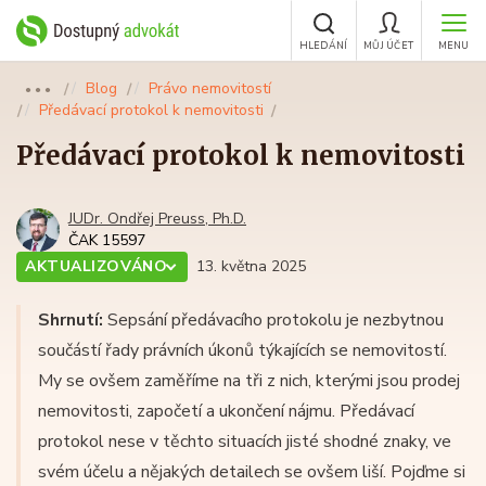
HLEDÁNÍ
MŮJ ÚČET
MENU
Blog
Právo nemovitostí
●●●
Předávací protokol k nemovitosti
Předávací protokol k nemovitosti
JUDr. Ondřej Preuss, Ph.D.
ČAK 15597
AKTUALIZOVÁNO
13. května 2025
Shrnutí:
Sepsání předávacího protokolu je nezbytnou
součástí řady právních úkonů týkajících se nemovitostí.
My se ovšem zaměříme na tři z nich, kterými jsou prodej
nemovitosti, započetí a ukončení nájmu. Předávací
protokol nese v těchto situacích jisté shodné znaky, ve
svém účelu a nějakých detailech se ovšem liší. Pojďme si