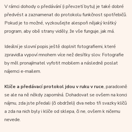
V rámci dohody o předávání (i převzetí bytu) je také dobré
předvést a zaznamenat do protokolu funkčnost spotřebičů.
Pokud je to možné, vyzkoušejte alespoň nějaký krátký
program, aby obě strany viděly, že vše funguje, jak má.
Ideální je slovní popis ještě doplnit fotografiemi, které
zpravidla vypoví mnohem více než desítky slov. Fotografie
by měl pronajímatel vyfotit mobilem a následně poslat
nájemci e-mailem.
Klíče a předávací protokol jdou v ruku v ruce
, paradoxně
se ale na ně někdy zapomíná. Dohadovat se ovšem na konci
nájmu, zda jste předali (či obdrželi) dva nebo tři svazky klíčů
a zda na nich byly i klíče od sklepa, či ne, ovšem k ničemu
nevede.