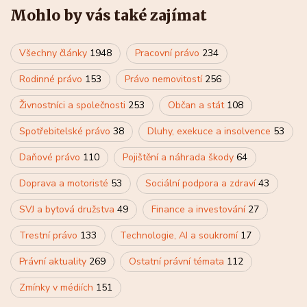
Mohlo by vás také zajímat
Všechny články
1948
Pracovní právo
234
Rodinné právo
153
Právo nemovitostí
256
Živnostníci a společnosti
253
Občan a stát
108
Spotřebitelské právo
38
Dluhy, exekuce a insolvence
53
Daňové právo
110
Pojištění a náhrada škody
64
Doprava a motoristé
53
Sociální podpora a zdraví
43
SVJ a bytová družstva
49
Finance a investování
27
Trestní právo
133
Technologie, AI a soukromí
17
Právní aktuality
269
Ostatní právní témata
112
Zmínky v médiích
151