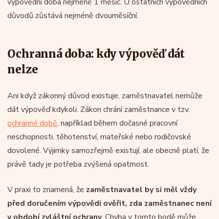
výpovědní doba nejméně 1 měsíc. U ostatních výpovědních
důvodů zůstává nejméně dvouměsíční.
Ochranná doba: kdy výpověď dát
nelze
Ani když zákonný důvod existuje, zaměstnavatel nemůže
dát výpověď kdykoli. Zákon chrání zaměstnance v tzv.
ochranné době
, například během dočasné pracovní
neschopnosti, těhotenství, mateřské nebo rodičovské
dovolené. Výjimky samozřejmě existují, ale obecně platí, že
právě tady je potřeba zvýšená opatrnost.
V praxi to znamená, že
zaměstnavatel by si měl vždy
před doručením výpovědi ověřit, zda zaměstnanec není
v období zvláštní ochrany
. Chyba v tomto bodě může