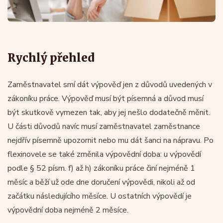
Rychlý přehled
Zaměstnavatel smí dát výpověď jen z důvodů uvedených v
zákoníku práce. Výpověď musí být písemná a důvod musí
být skutkově vymezen tak, aby jej nešlo dodatečně měnit.
U části důvodů navíc musí zaměstnavatel zaměstnance
nejdřív písemně upozornit nebo mu dát šanci na nápravu. Po
flexinovele se také změnila výpovědní doba: u výpovědí
podle § 52 písm. f) až h) zákoníku práce činí nejméně 1
měsíc a běží už ode dne doručení výpovědi, nikoli až od
začátku následujícího měsíce. U ostatních výpovědí je
výpovědní doba nejméně 2 měsíce.