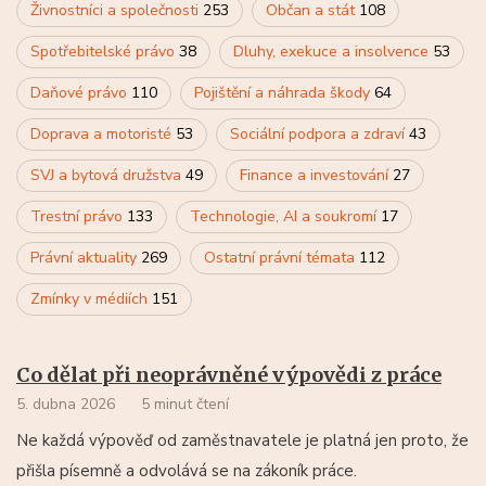
Živnostníci a společnosti
253
Občan a stát
108
Spotřebitelské právo
38
Dluhy, exekuce a insolvence
53
Daňové právo
110
Pojištění a náhrada škody
64
Doprava a motoristé
53
Sociální podpora a zdraví
43
SVJ a bytová družstva
49
Finance a investování
27
Trestní právo
133
Technologie, AI a soukromí
17
Právní aktuality
269
Ostatní právní témata
112
Zmínky v médiích
151
Co dělat při neoprávněné výpovědi z práce
5. dubna 2026
5 minut čtení
Ne každá výpověď od zaměstnavatele je platná jen proto, že
přišla písemně a odvolává se na zákoník práce.