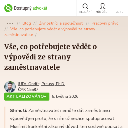
HLEDÁNÍ
MŮJ ÚČET
MENU
Blog
Živnostníci a společnosti
Pracovní právo
●●●
Vše, co potřebujete vědět o výpovědi ze strany
zaměstnavatele
Vše, co potřebujete vědět o
výpovědi ze strany
zaměstnavatele
JUDr. Ondřej Preuss, Ph.D.
ČAK 15597
AKTUALIZOVÁNO
5. května 2026
Shrnutí:
Zaměstnavatel nemůže dát zaměstnanci
výpověď jen proto, že s ním už nechce spolupracovat.
Musí mít konkrétní zákonný důvod, ten správně popsat a