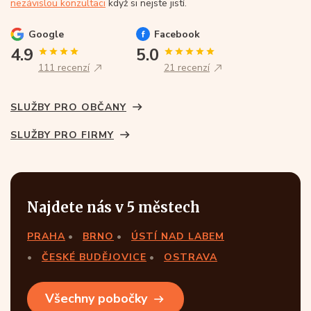
nezávislou konzultaci
když si nejste jistí.
Google
Facebook
4.9
5.0
111 recenzí
21 recenzí
SLUŽBY PRO OBČANY
SLUŽBY PRO FIRMY
Najdete nás v 5 městech
PRAHA
BRNO
ÚSTÍ NAD LABEM
ČESKÉ BUDĚJOVICE
OSTRAVA
Všechny pobočky