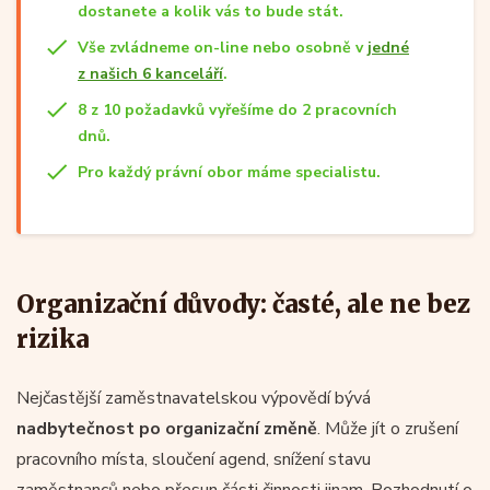
dostanete a kolik vás to bude stát.
Vše zvládneme on-line nebo osobně v
jedné
z našich 6 kanceláří
.
8 z 10 požadavků vyřešíme do 2 pracovních
dnů.
Pro každý právní obor máme specialistu.
Organizační důvody: časté, ale ne bez
rizika
Nejčastější zaměstnavatelskou výpovědí bývá
nadbytečnost po organizační změně
. Může jít o zrušení
pracovního místa, sloučení agend, snížení stavu
zaměstnanců nebo přesun části činnosti jinam. Rozhodnutí o