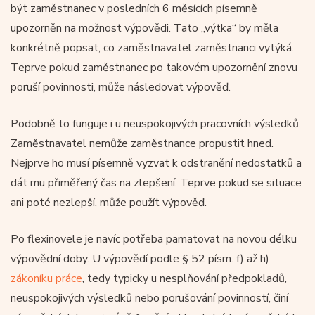
být zaměstnanec v posledních 6 měsících písemně
upozorněn na možnost výpovědi. Tato „výtka“ by měla
konkrétně popsat, co zaměstnavatel zaměstnanci vytýká.
Teprve pokud zaměstnanec po takovém upozornění znovu
poruší povinnosti, může následovat výpověď.
Podobně to funguje i u neuspokojivých pracovních výsledků.
Zaměstnavatel nemůže zaměstnance propustit hned.
Nejprve ho musí písemně vyzvat k odstranění nedostatků a
dát mu přiměřený čas na zlepšení. Teprve pokud se situace
ani poté nezlepší, může použít výpověď.
Po flexinovele je navíc potřeba pamatovat na novou délku
výpovědní doby. U výpovědí podle § 52 písm. f) až h)
zákoníku práce
, tedy typicky u nesplňování předpokladů,
neuspokojivých výsledků nebo porušování povinností, činí