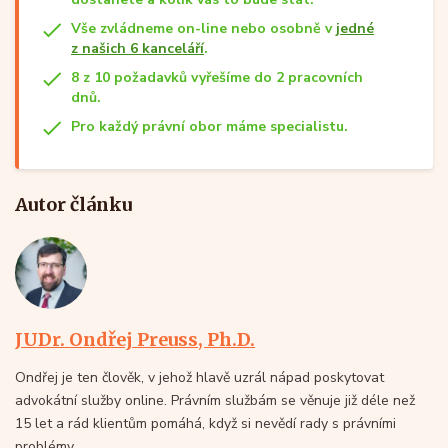
Vše zvládneme on-line nebo osobně v
jedné
z našich 6 kanceláří
.
8 z 10 požadavků vyřešíme do 2 pracovních
dnů.
Pro každý právní obor máme specialistu.
Autor článku
JUDr. Ondřej Preuss, Ph.D.
Ondřej je ten člověk, v jehož hlavě uzrál nápad poskytovat
advokátní služby online. Právním službám se věnuje již déle než
15 let a rád klientům pomáhá, když si nevědí rady s právními
problémy.