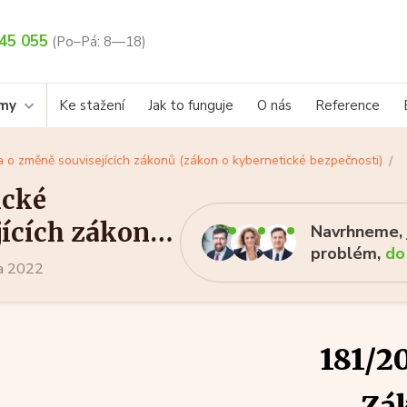
45 055
(Po–Pá: 8—18)
rmy
Ke stažení
Jak to funguje
O nás
Reference
a o změně souvisejících zákonů (zákon o kybernetické bezpečnosti)
ické
jících zákonů
Navrhneme, j
problém,
do
osti)
na 2022
181/20