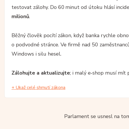
testovat zálohy. Do 60 minut od útoku hlásí incid
milionů
.
Běžný člověk pocítí zákon, když banka rychle obno
o podvodné stránce. Ve firmě nad 50 zaměstnanců m
Windows i silu hesel.
Zálohujte a aktualizujte
; i malý e‑shop musí mít p
+ Ukaž celé shrnutí zákona
Parlament se usnesl na tom