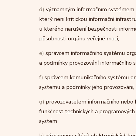
d)
významným informačním systémem in
který není kritickou informační infras
u kterého narušení bezpečnosti inform
působnosti orgánu veřejné moci,
e)
správcem informačního systému orgán
a podmínky provozování informačního 
f)
správcem komunikačního systému org
systému a podmínky jeho provozování,
g)
provozovatelem informačního nebo k
funkčnost technických a programových 
systém
h)
významnou sítí síť elektronických ko