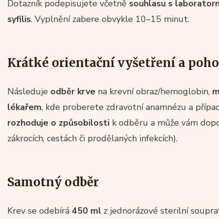
Dotazník podepisujete včetně
souhlasu s laborator
syfilis
. Vyplnění zabere obvykle 10–15 minut.
Krátké orientační vyšetření a poh
Následuje
odběr krve
na krevní obraz/hemoglobin,
m
lékařem
, kde proberete zdravotní anamnézu a případ
rozhoduje o způsobilosti
k odběru a může vám dopor
zákrocích, cestách či prodělaných infekcích).
Samotný odběr
Krev se odebírá
450 ml
z jednorázové sterilní soupra