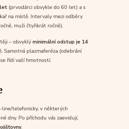
let
(prvodárci obvykle do 60 let) a s
kař na místě. Intervaly mezi odběry
ročně, muži čtyřikrát ročně).
těji – obvyklý
minimální odstup je 14
tě. Samotná plazmaferéza (odebrání
e řídí vaší hmotností.
e
line/telefonicky, v některých
né dny. Po příchodu vás zaevidují,
ojišťovny
.