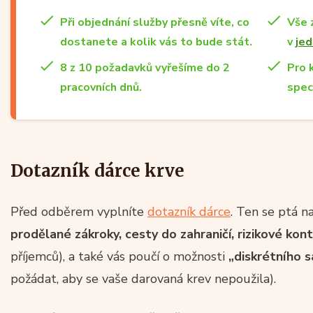
Při objednání služby přesně víte, co
Vše 
dostanete a kolik vás to bude stát.
v
jed
8 z 10 požadavků vyřešíme do 2
Pro 
pracovních dnů.
spec
Dotazník dárce krve
Před odběrem vyplníte
dotazník dárce
. Ten se ptá n
prodělané zákroky, cesty do zahraničí, rizikové kon
příjemců), a také vás poučí o možnosti
„diskrétního 
požádat, aby se vaše darovaná krev nepoužila).