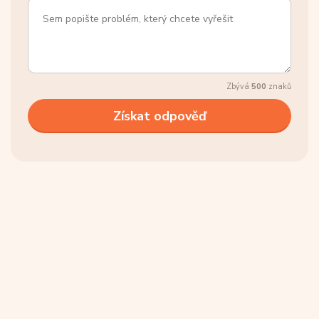
Zbývá
500
znaků