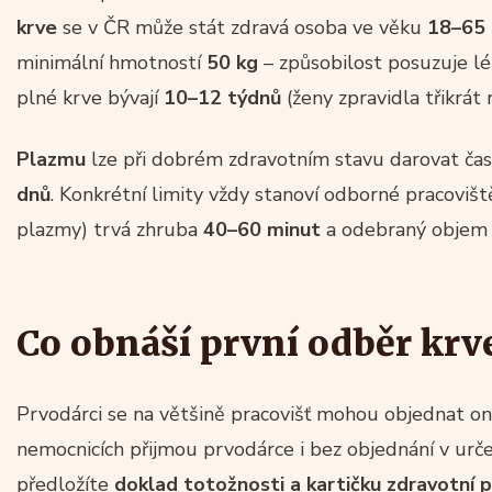
krve
se v ČR může stát zdravá osoba ve věku
18–65 
minimální hmotností
50 kg
– způsobilost posuzuje lé
plné krve bývají
10–12 týdnů
(ženy zpravidla třikrát 
Plazmu
lze při dobrém zdravotním stavu darovat čas
dnů
. Konkrétní limity vždy stanoví odborné pracoviš
plazmy) trvá zhruba
40–60 minut
a odebraný objem s
Co obnáší první odběr krv
Prvodárci se na většině pracovišť mohou objednat on-
nemocnicích přijmou prvodárce i bez objednání v urče
předložíte
doklad totožnosti a kartičku zdravotní p