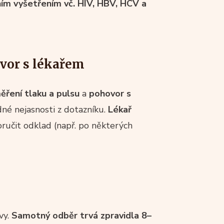
ním vyšetřením vč. HIV, HBV, HCV a
ovor s lékařem
ěření tlaku a pulsu
a
pohovor s
né nejasnosti z dotazníku.
Lékař
učit odklad (např. po některých
vy.
Samotný odběr trvá zpravidla 8–