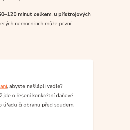
60–120 minut celkem
,
u přístrojových
terých nemocnicích může první
aní
, abyste nešlápli vedle?
 jde o řešení konkrétní daňové
ího úřadu či obranu před soudem.