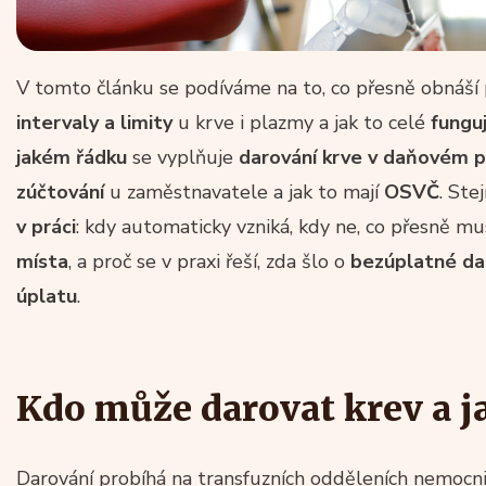
V tomto článku se podíváme na to, co přesně obnáší pr
intervaly a limity
u krve i plazmy a jak to celé
fungu
jakém řádku
se vyplňuje
darování krve v daňovém p
zúčtování
u zaměstnavatele a jak to mají
OSVČ
. St
v práci
: kdy automaticky vzniká, kdy ne, co přesně m
místa
, a proč se v praxi řeší, zda šlo o
bezúplatné da
úplatu
.
Kdo může darovat krev a j
Darování probíhá na transfuzních odděleních nemocni