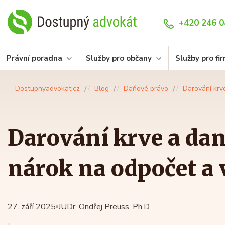
+420 246 0
Právní poradna
Služby pro občany
Služby pro fi
Dostupnyadvokat.cz
Blog
Daňové právo
Darování krv
Darování krve a dan
nárok na odpočet a 
27. září 2025
JUDr. Ondřej Preuss, Ph.D.