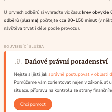
U prvních odběrů si vyhraďte víc času:
krev obvykle 
odběrů (plazma)
počítejte
cca 90–150 minut
(v něk
návštěva trvat i déle podle provozu).
SOUVISEJÍCÍ SLUŽBA
Daňové právní poradenství
Nejste si jistí, jak
správně postupovat v oblasti d
Pomůžeme vám zorientovat nejen v zákoně, ať už
situace, přípravu na kontrolu ze strany finančn
Chci pomoct