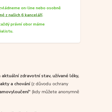
zvládneme on-line nebo osobně
né z našich 6 kanceláří
.
každý právní obor máme
ialistu.
a
aktuální zdravotní stav, užívané léky,
takty a chování
(z důvodu ochrany
samovyloučení“
(kdy můžete anonymně