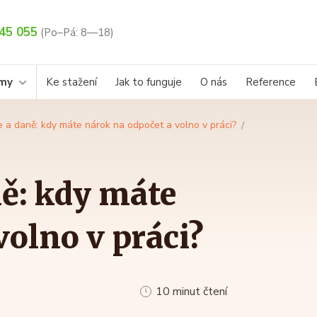
45 055
(Po–Pá: 8—18)
rmy
Ke stažení
Jak to funguje
O nás
Reference
e a daně: kdy máte nárok na odpočet a volno v práci?
ě: kdy máte
volno v práci?
10 minut čtení