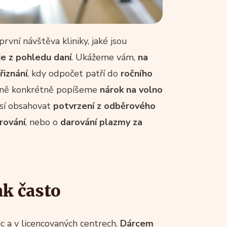
vní návštěva kliniky, jaké jsou
je z pohledu daní
. Ukážeme vám,
na
řiznání
, kdy odpočet patří do
ročního
ejně konkrétně popíšeme
nárok na volno
usí obsahovat
potvrzení z odběrového
rování
, nebo o
darování plazmy za
ak často
c a v licencovaných centrech.
Dárcem