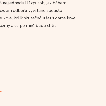
á nejjednodušší způsob, jak během
 každém odběru vyvstane spousta
í krve, kolik skutečně ušetří dárce krve
plazmy a co po mně bude chtít
VČ