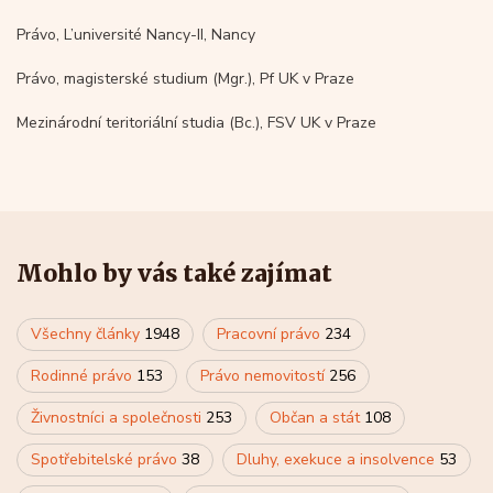
Právo, L’université Nancy-II, Nancy
Právo, magisterské studium (Mgr.), Pf UK v Praze
Mezinárodní teritoriální studia (Bc.), FSV UK v Praze
Mohlo by vás také zajímat
Všechny články
1948
Pracovní právo
234
Rodinné právo
153
Právo nemovitostí
256
Živnostníci a společnosti
253
Občan a stát
108
Spotřebitelské právo
38
Dluhy, exekuce a insolvence
53