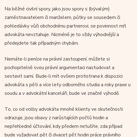
Na běžné civilní spory, jako jsou spory s (bývalým)
zaměstnavatelem či manželem, půtky se sousedem či
pohledávky vůči obchodnímu partnerovi, se povinnost mít
advokáta nevztahuje. Nicméně je to vždy výhodnější a
předejdete tak případným chybám.
Nemáte-li peníze na právní zastoupení, můžete si
pochopitelně svou právní argumentaci nastudovat a
sestavit sami. Bude-li mít ovšem protistrana k dispozici
advokáta s pěti a více lety odborného studia a roky praxe u
soudu a v advokátní kanceláři, bude ve značné výhodě.
To, co od volby advokáta mnohé klienty ve skutečnosti
odrazuje, jsou obavy z narůstajících počtů hodin a
nepřehledné účtování, kdy předem netušíte, zda případ
bude vyžadovat pět či dvacet pět hodin práce právního