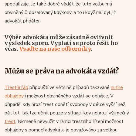
specializuje. Je také dobré vědět, že tuto volbu má
obviněný či obžalovaný kdykoliv, a to i když mu byl již
advokát přidělen.
Výběr advokáta může zásadně ovlivnit
výsledek sporu. Vyplatí se proto řešit ho
včas.
Vsaďte na naše odborníky
.
Můžu se práva na advokáta vzdát?
Trestní řád
připouští ve většině případů takzvané
nutné
obhajoby
i možnost obviněného vzdát se obhájce. V
případě, kdy hrozí trest odnětí svobody v délce vyšší než
pět let, tak lze učinit pouze v situaci, kdy nehrozí výjimečný
trest
. Nicméně nevyužít v rámci trestního řízení možnost
obhajoby s pomocí advokáta je považováno za velkou