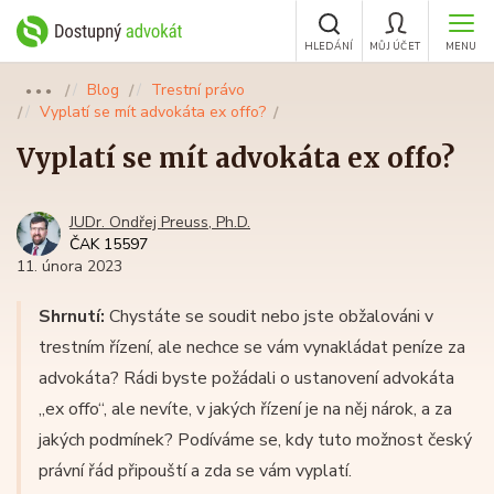
HLEDÁNÍ
MŮJ ÚČET
MENU
Blog
Trestní právo
●●●
Vyplatí se mít advokáta ex offo?
Vyplatí se mít advokáta ex offo?
JUDr. Ondřej Preuss, Ph.D.
ČAK 15597
11. února 2023
Shrnutí:
Chystáte se soudit nebo jste obžalováni v
trestním řízení, ale nechce se vám vynakládat peníze za
advokáta? Rádi byste požádali o ustanovení advokáta
„ex offo“, ale nevíte, v jakých řízení je na něj nárok, a za
jakých podmínek? Podíváme se, kdy tuto možnost český
právní řád připouští a zda se vám vyplatí.