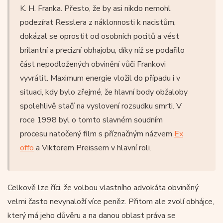
K. H. Franka. Přesto, že by asi nikdo nemohl
podezírat Resslera z náklonnosti k nacistům,
dokázal se oprostit od osobních pocitů a vést
brilantní a precizní obhajobu, díky níž se podařilo
část nepodložených obvinění vůči Frankovi
vyvrátit. Maximum energie vložil do případu i v
situaci, kdy bylo zřejmé, že hlavní body obžaloby
spolehlivě stačí na vyslovení rozsudku smrti. V
roce 1998 byl o tomto slavném soudním
procesu natočený film s příznačným názvem
Ex
offo
a Viktorem Preissem v hlavní roli.
Celkově lze říci, že volbou vlastního advokáta obviněný
velmi často nevynaloží více peněz. Přitom ale zvolí obhájce,
který má jeho důvěru a na danou oblast práva se