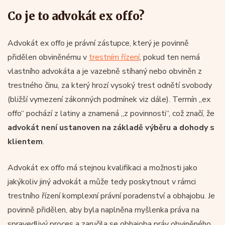
Co je to advokát ex offo?
Advokát ex offo je právní zástupce, který je povinně
přidělen obviněnému v
trestním řízení
, pokud ten nemá
vlastního advokáta a je vazebně stíhaný nebo obviněn z
trestného činu, za který hrozí vysoký trest odnětí svobody
(bližší vymezení zákonných podmínek viz dále). Termín „ex
offo“ pochází z latiny a znamená „z povinnosti“, což značí, že
advokát není ustanoven na základě výběru a dohody s
klientem
.
Advokát ex offo má stejnou kvalifikaci a možnosti jako
jakýkoliv jiný advokát a může tedy poskytnout v rámci
trestního řízení komplexní právní poradenství a obhajobu. Je
povinně přidělen, aby byla naplněna myšlenka práva na
spravedlivý proces a zaručila se obhajoba práv obviněného,