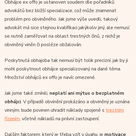
Obhájce ex offo je ustanoven soudem dle pořadníků
advokátů bez bližší specializace, což může znamenat
problém pro obviněného. Jak jsme výše uvedli, takový
advokát má sice stejnou kvalifikaci jakýkoliv jiný, ale nemusí
se nutně zaměřovat na oblast trestných činů, z nichž je
obviněný viněn či posléze obžalován.
Poskytnutá obhajoba tak nemusí být tolik precizní, jak by ji
mohl poskytnout obhájce specializovaný na dané téma.
Množství obhájců ex offo je navíc omezené.
Jak jsme také zmínili,
neplatí ani mýtus o bezplatném
obhájci
. V případě obvinění prokázáno a obviněný je uznána
vinným, bude povinen uhradit náklady spojené s
trestním
řízením
, včetně nákladů na právní zastoupení.
Dalším faktorem, který je třeba vzít v úvahu, je
motivace