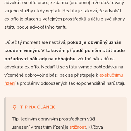
advokát ex offo pracuje zdarma (pro bono) a že obžalovaný
za jeho služby nikdy neplatí. Realita je taková, že advokát
ex offo je placen z veřejných prostředků a účtuje své úkony
státu podle advokátního tarifu.
Důležitý moment ale nastává,
pokud je obviněný uznán
soudem vinným. V takovém případě po něm stát bude
požadovat náklady na obhajobu
, včetně nákladů na
advokáta ex offo. Nedaří-li se státu vymoci pohledávku na
víceméně dobrovolné bázi, pak se přistupuje k
exekučnímu
řízení
a problémy odsouzených tak exponenciálně narůstají.
TIP NA ČLÁNEK
Tip: Jediným opravným prostředkem vůči
usnesení v trestním řízení je
stížnost
. Klíčová