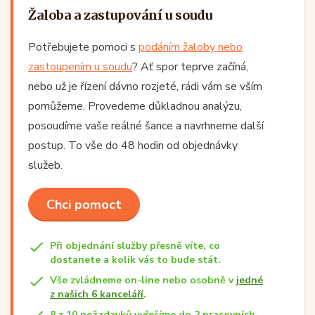
Žaloba a zastupování u soudu
Potřebujete pomoci s
podáním žaloby nebo
zastoupením u soudu
? Ať spor teprve začíná,
nebo už je řízení dávno rozjeté, rádi vám se vším
pomůžeme. Provedeme důkladnou analýzu,
posoudíme vaše reálné šance a navrhneme další
postup. To vše do 48 hodin od objednávky
služeb.
Chci pomoct
Při objednání služby přesně víte, co
dostanete a kolik vás to bude stát.
Vše zvládneme on-line nebo osobně v
jedné
z našich 6 kanceláří
.
8 z 10 požadavků vyřešíme do 2 pracovních