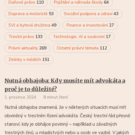
Daňové právo
110
Pojištění a náhrada škody
64
Doprava a motoristé
53
Sociální podpora a zdraví
43
SVJ a bytová družstva
49
Finance a investování
27
Trestní právo
133
Technologie, AI a soukromí
17
Právní aktuality
269
Ostatní právní témata
112
Zmínky v médiích
151
Nutná obhajoba: Kdy musíte mít advokáta a
proč je to důležité?
1. prosince 2024
8 minut čtení
Nutná obhajoba znamená, že v některých situacích musí mít
obviněný v trestním řízení advokáta. Český trestní řád přesně
stanoví, kdy je obhájce povinný – například u závažných
trestných činů, u mladistvých nebo u osob ve vazbě. V jakých