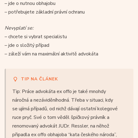
– jde o nutnou obhajobu
– potřebujete základní právní ochranu
Nevyplatí se:
– chcete si vybrat specialistu
– jde o složitý případ
– záleží vám na maximální aktivitě advokáta
TIP NA ČLÁNEK
Tip: Práce advokáta ex offo je také mnohdy
náročná a nezáviděníhodná. Třeba v situaci, kdy
se ujímá případů, od nichž dávají ostatní kolegové
ruce pryč. Své o tom věděl špičkový právník a
renomovaný advokát JUDr. Ressler, na něhož
připadla ex offo obhajoba “kata českého národa”,