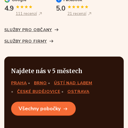
4.9
5.0
111 recenzí
21 recenzí
SLUŽBY PRO OBČANY
SLUŽBY PRO FIRMY
Najdete nás v 5 městech
PRAHA
BRNO
ÚSTÍ NAD LABEM
ČESKÉ BUDĚJOVICE
OSTRAVA
Všechny pobočky