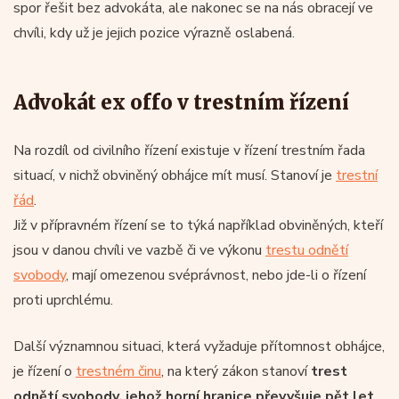
spor řešit bez advokáta, ale nakonec se na nás obracejí ve
chvíli, kdy už je jejich pozice výrazně oslabená.
Advokát ex offo v trestním řízení
Na rozdíl od civilního řízení existuje v řízení trestním řada
situací, v nichž obviněný obhájce mít musí. Stanoví je
trestní
řád
.
Již v přípravném řízení se to týká například obviněných, kteří
jsou v danou chvíli ve vazbě či ve výkonu
trestu odnětí
svobody
, mají omezenou svéprávnost, nebo jde-li o řízení
proti uprchlému.
Další významnou situaci, která vyžaduje přítomnost obhájce,
je řízení o
trestném činu
, na který zákon stanoví
trest
odnětí svobody, jehož horní hranice převyšuje pět let
.