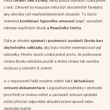
měla
chránit obě strany
, nikoli pouze odvracet rizika jedné
z nich. Zároveň by klauzule měla být dostatečně flexibilní,
aby obstála i při nepředvídatelných situacích. To často
znamená
kombinaci typového omezení
(např. vyloučení
náhrady nepřímých škod)
a
finančního limitu
.
Dále je vhodné
sjednat i povinnost oznámit škodu bez
zbytečného odkladu
, aby bylo možné minimalizovat její
následky. Mnoho sporů vzniká právě proto, že poškozená
strana škodu nahlásila pozdě a druhá strana tak neměla
možnost ji odvrátit či zmírnit.
A v neposlední řadě musíme zmínit také
aktualizaci
smluvní dokumentace
. Legislativní podmínky i obchodní
prostředí se mohou měnit a zastaralé smluvní ujednání
může přestat odpovídat aktuální právní úpravě nebo
obchodní realitě.