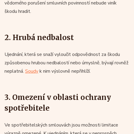
vědomého porušení smluvních povinností nebude viník
škodu hradit.
2. Hrubá nedbalost
Ujednání, která se snaží vyloučit odpovědnost za škodu
způsobenou hrubou nedbalostí nebo úmyslně, bývají rovněž
neplatná.
Soudy
k nim výslovně nepřihlíží.
3. Omezení v oblasti ochrany
spotřebitele
Ve spotřebitelských smlouvách jsou možnosti limitace
výrazně omezené. K ujednáním, která se v neprospěch