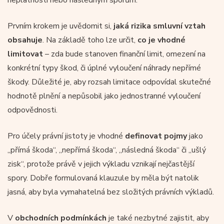
Prvním krokem je uvědomit si,
jaká rizika smluvní vztah
obsahuje
. Na základě toho lze určit,
co je vhodné
limitovat
– zda bude stanoven finanční limit, omezení na
konkrétní typy škod, či úplné vyloučení náhrady nepřímé
škody. Důležité je, aby rozsah limitace odpovídal skutečné
hodnotě plnění a nepůsobil jako jednostranné vyloučení
odpovědnosti.
Pro účely právní jistoty je vhodné
definovat pojmy
jako
„přímá škoda“, „nepřímá škoda“, „následná škoda“ či „ušlý
zisk“, protože právě v jejich výkladu vznikají nejčastější
spory. Dobře formulovaná klauzule by měla být natolik
jasná, aby byla vymahatelná bez složitých právních výkladů.
V
obchodních podmínkách
je také nezbytné zajistit, aby