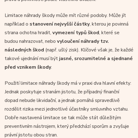
Limitace náhrady škody může mít různé podoby. Může jít
například o
stanovení nejvyšší částky
, kterou je povinná
strana ochotna hradit,
vymezení typů škod
, které se
budou nahrazovat, nebo
vyloučení náhrady tzv.
následných škod
(např. ušlý zisk). Klíčové však je, že každé
takové ujednání musí být
jasné, srozumitelné a sjednané
před vznikem škody
.
Použití limitace náhrady škody má v praxi dva hlavní efekty:
Jednak poskytuje stranám jistotu, že případný finanční
dopad nebude likvidační, a jednak pomáhá spravedlivě
rozdělit rizika mezi jednotlivé účastníky smluvního vztahu.
Dobře nastavená limitace se tak může stát důležitým
preventivním nástrojem, který předchází sporům a zvyšuje
právní jistotu obou stran.