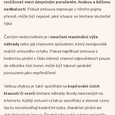
rozlišovat mezi úmyslným porušením, hrubou a běžnou
nedbalostí
. Pokud smlouva nepracuje s těmito pojmy
přesně, může být nejasné, jaké situace se limitace skutečně
týká.
Častým nedostatkem je i
neurčení maximální výše
náhrady
nebo její stanovení způsobem, který neodpovídá
realitě smluvního vztahu. Pokud například smlouva s
hodnotou plnění v řádu milionů stanoví odpovědnost pouze
do několika tisíc korun, může být takové ujednání
posouzeno jako nepřiměřené.
Velkou chybou je také spoléhání na
kopírování cizích
klauzulí či vzorů
limitace náhrady škody nalezených na
internetu. Každý smluvní vztah je specifický a obecné vzory
často nezohledňují konkrétní rizika, charakter plnění ani
aktuální právní úpravu. Špatně převzaté ustanovení může