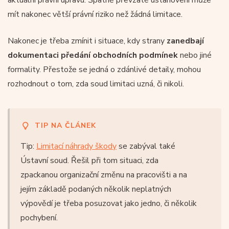
mít nakonec větší právní riziko než žádná limitace.
Nakonec je třeba zmínit i situace, kdy strany
zanedbají
dokumentaci předání obchodních podmínek
nebo jiné
formality. Přestože se jedná o zdánlivé detaily, mohou
rozhodnout o tom, zda soud limitaci uzná, či nikoli.
TIP NA ČLÁNEK
Tip:
Limitací náhrady škody
se zabýval také
Ústavní soud. Řešil při tom situaci, zda
zpackanou organizační změnu na pracovišti a na
jejím základě podaných několik neplatných
výpovědí je třeba posuzovat jako jedno, či několik
pochybení.