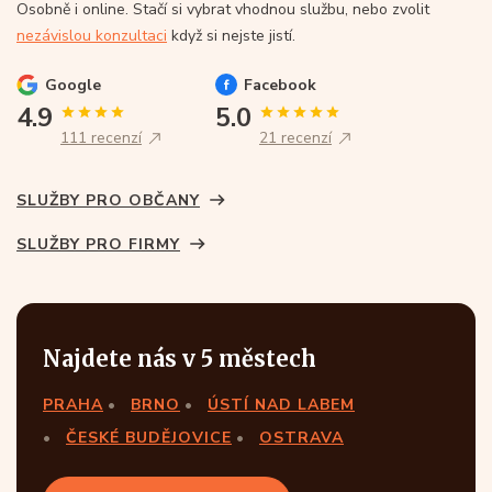
Osobně i online. Stačí si vybrat vhodnou službu, nebo zvolit
nezávislou konzultaci
když si nejste jistí.
Google
Facebook
4.9
5.0
111 recenzí
21 recenzí
SLUŽBY PRO OBČANY
SLUŽBY PRO FIRMY
Najdete nás v 5 městech
PRAHA
BRNO
ÚSTÍ NAD LABEM
ČESKÉ BUDĚJOVICE
OSTRAVA