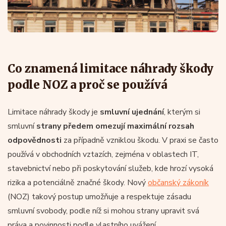
Co znamená limitace náhrady škody
podle NOZ a proč se používá
Limitace náhrady škody je
smluvní ujednání
, kterým si
smluvní
strany předem omezují maximální rozsah
odpovědnosti
za případně vzniklou škodu. V praxi se často
používá v obchodních vztazích, zejména v oblastech IT,
stavebnictví nebo při poskytování služeb, kde hrozí vysoká
rizika a potenciálně značné škody. Nový
občanský zákoník
(NOZ) takový postup umožňuje a respektuje zásadu
smluvní svobody, podle níž si mohou strany upravit svá
práva a povinnosti podle vlastního uvážení.