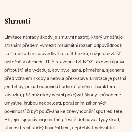
Shrnutí
Limitace náhrady škody je smluvní nástroj, který umožňuje
stranám předem vymezit maximální rozsah odpovědnosti
za škodu a tím spravedlivě rozdělit rizika, což je obzvlášť
užitečné v obchodu, IT či stavebnictví; NOZ takovou úpravu
připouští, ale vyžaduje, aby byla jasná, přiměřená, sjednaná
před vznikem škody a nebyla překvapivá. Limitace je platná
jen tehdy, pokud odpovídá hodnotě plnění i charakteru
závazku, přičemž nikdy nesmí pokrývat škody způsobené
úmyslně, hrubou nedbalostí, porušením zákonných
povinností či být používána ke znevýhodnění spotřebitele.
Při jejím sjednávání je nutné přesně definovat typy škod,
stanovit realistický finanční limit, nepřebírat nekvalitní