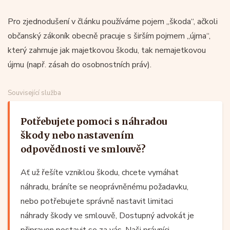
Pro zjednodušení v článku používáme pojem „škoda“, ačkoli
občanský zákoník obecně pracuje s širším pojmem „újma“,
který zahrnuje jak majetkovou škodu, tak nemajetkovou
újmu (např. zásah do osobnostních práv).
Související služba
Potřebujete pomoci s náhradou
škody nebo nastavením
odpovědnosti ve smlouvě?
Ať už řešíte vzniklou škodu, chcete vymáhat
náhradu, bráníte se neoprávněnému požadavku,
nebo potřebujete správně nastavit limitaci
náhrady škody ve smlouvě, Dostupný advokát je
připraven postavit se za vás. Naši právníci