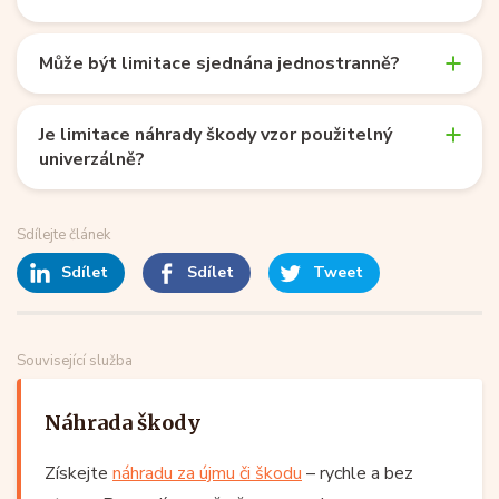
Může být limitace sjednána jednostranně?
Je limitace náhrady škody vzor použitelný
univerzálně?
Sdílejte článek
Sdílet
Sdílet
Tweet
Související služba
Náhrada škody
Získejte
náhradu za újmu či škodu
– rychle a bez