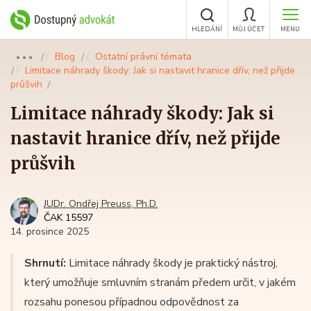
HLEDÁNÍ
MŮJ ÚČET
MENU
Blog
Ostatní právní témata
●●●
Limitace náhrady škody: Jak si nastavit hranice dřív, než přijde
průšvih
Limitace náhrady škody: Jak si
nastavit hranice dřív, než přijde
průšvih
JUDr. Ondřej Preuss, Ph.D.
ČAK 15597
14. prosince 2025
Shrnutí:
Limitace náhrady škody je praktický nástroj,
který umožňuje smluvním stranám předem určit, v jakém
rozsahu ponesou případnou odpovědnost za