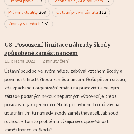
Trestní právo
133
Technologie, AI a soukromí
17
Právní aktuality
269
Ostatní právní témata
112
Zmínky v médiích
151
ÚS: Posouzení limitace náhrady škody
způsobené zaměstnancem
10. března 2022
2 minuty čtení
Ústavní soud se ve svém nálezu zabýval vztahem škody a
povinnosti hradit škodu zaměstnancem. Řešil přitom situaci,
zda zpackanou organizační změnu na pracovišti a na jejím
základě podaných několik neplatných výpovědí je třeba
posuzovat jako jedno, či několik pochybení. To má vliv na
uplatnění limitu náhrady škody zaměstnavateli. Jak soud
rozhodl v tomto problému týkající se odpovědnosti
zaměstnance za škodu?