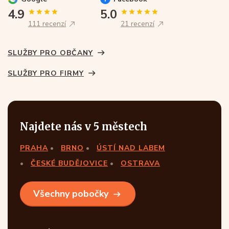
4.9
5.0
111 recenzí
21 recenzí
SLUŽBY PRO OBČANY
SLUŽBY PRO FIRMY
Najdete nás v 5 městech
PRAHA
BRNO
ÚSTÍ NAD LABEM
ČESKÉ BUDĚJOVICE
OSTRAVA
Všechny pobočky