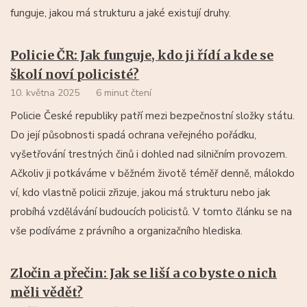
funguje, jakou má strukturu a jaké existují druhy.
Policie ČR: Jak funguje, kdo ji řídí a kde se
školí noví policisté?
10. května 2025
6 minut čtení
Policie České republiky patří mezi bezpečnostní složky státu.
Do její působnosti spadá ochrana veřejného pořádku,
vyšetřování trestných činů i dohled nad silničním provozem.
Ačkoliv ji potkáváme v běžném životě téměř denně, málokdo
ví, kdo vlastně policii zřizuje, jakou má strukturu nebo jak
probíhá vzdělávání budoucích policistů. V tomto článku se na
vše podíváme z právního a organizačního hlediska.
Zločin a přečin: Jak se liší a co byste o nich
měli vědět?