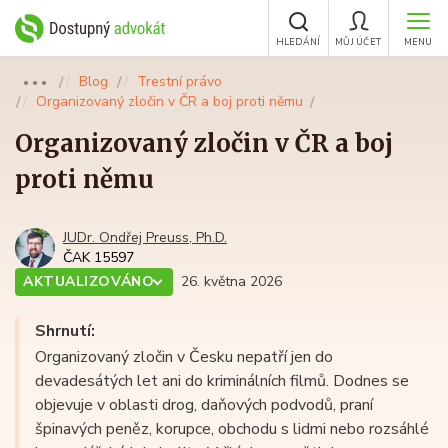
HLEDÁNÍ
MŮJ ÚČET
MENU
Blog
Trestní právo
●●●
Organizovaný zločin v ČR a boj proti němu
Organizovaný zločin v ČR a boj
proti němu
JUDr. Ondřej Preuss, Ph.D.
ČAK 15597
AKTUALIZOVÁNO
26. května 2026
Shrnutí:
Organizovaný zločin v Česku nepatří jen do
devadesátých let ani do kriminálních filmů. Dodnes se
objevuje v oblasti drog, daňových podvodů, praní
špinavých peněz, korupce, obchodu s lidmi nebo rozsáhlé