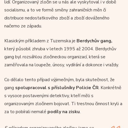
lidí. Organizovaný zločin se u nás ale vyskytoval i v době
socialismu, a to ve formě směny zahraničních měn či
distribuce nedostatkového zboží a zboží dováženého
načerno ze západu.
Klasickým příkladem z Tuzemska je
Berdychův gang,
který působil zhruba v letech 1995 až 2004. Berdychův
gang byl rozsáhlou zločineckou organizací, která se
zaměřovala na loupeže, únosy, vydírání a dokonce i vraždy.
Co dělalo tento případ výjimečným, byla skutečnost, že
gang
spolupracoval s příslušníky Policie ČR
. Konkrétně
s vysoce postavenými detektivy, kteří měli s
organizovaným zločinem bojovat. Ti trestnou činnost kryli a
za to pobírali nemalé
podíly na zisku
.
S případem organizovaného zločinu jsme se