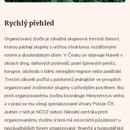
Rychlý přehled
Organizovaný zločin je závažná skupinová trestná činnost,
kterou páchají skupiny s určitou strukturou, rozdělenými
rolemi a dlouhodobým cílem. V Česku se objevuje hlavně v
oblasti drog, daňových podvodů, praní špinavých peněz,
korupce, obchodu s lidmi, nelegální migrace nebo padělání.
Trestní zákoník počítá u pachatelů jednajících ve prospěch
organizované zločinecké skupiny s přísnějším postihem. Boj
proti organizovanému zločinu koordinuje Ministerstvo vnitra
a v praxi se mu věnují specializované útvary Policie ČR.
Jedním z nich je NCOZ neboli Národní centrála proti
organizovanému zločinu, která má celostátní působnost u
nejzávažnějších forem organizované, finanční a hospodářské