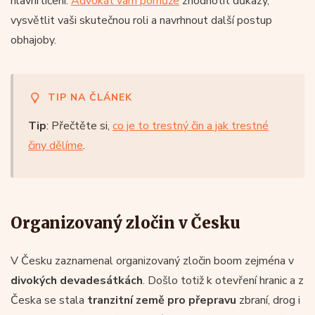
hlavní líčení.
Advokát vám pomůže
zhodnotit důkazy,
vysvětlit vaši skutečnou roli a navrhnout další postup
obhajoby.
TIP NA ČLÁNEK
Tip
: Přečtěte si,
co je to trestný čin a jak trestné
činy dělíme
.
Organizovaný zločin v Česku
V Česku zaznamenal organizovaný zločin boom zejména v
divokých devadesátkách
. Došlo totiž k otevření hranic a z
Česka se stala
tranzitní země pro přepravu
zbraní, drog i