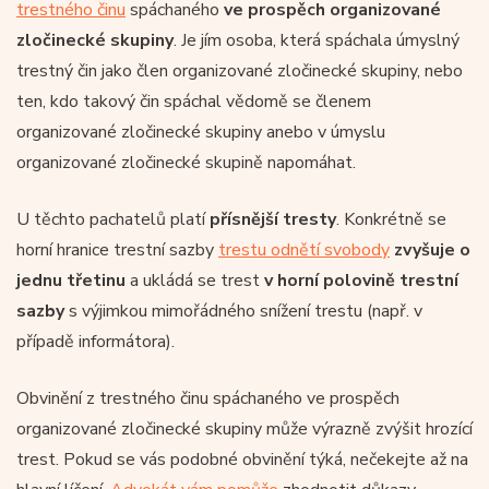
trestného činu
spáchaného
ve prospěch organizované
zločinecké skupiny
. Je jím osoba, která spáchala úmyslný
trestný čin jako člen organizované zločinecké skupiny, nebo
ten, kdo takový čin spáchal vědomě se členem
organizované zločinecké skupiny anebo v úmyslu
organizované zločinecké skupině napomáhat.
U těchto pachatelů platí
přísnější tresty
. Konkrétně se
horní hranice trestní sazby
trestu odnětí svobody
zvyšuje o
jednu třetinu
a ukládá se trest
v horní polovině trestní
sazby
s výjimkou mimořádného snížení trestu (např. v
případě informátora).
Obvinění z trestného činu spáchaného ve prospěch
organizované zločinecké skupiny může výrazně zvýšit hrozící
trest. Pokud se vás podobné obvinění týká, nečekejte až na