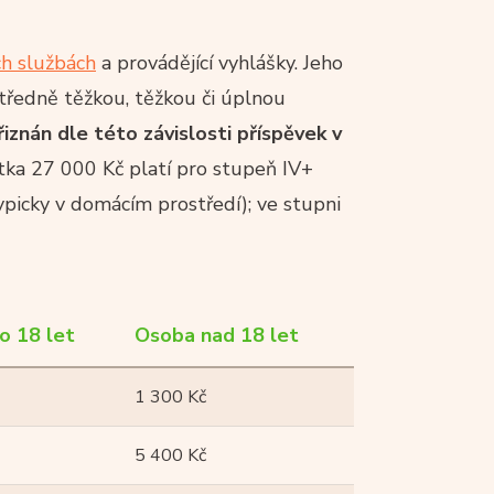
ch službách
a provádějící vyhlášky. Jeho
středně těžkou, těžkou či úplnou
znán dle této závislosti příspěvek v
stka 27 000 Kč platí pro stupeň IV+
ypicky v domácím prostředí); ve stupni
o 18 let
Osoba nad 18 let
1 300 Kč
5 400 Kč