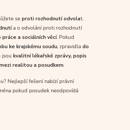
můžete se
proti rozhodnutí odvola
t.
dnutí
a o odvolání proti rozhodnutí
 práce a sociálních věcí
. Pokud
lobu ke krajskému soudu
, zpravidla
do
é jsou
kvalitní lékařské zprávy, popis
 mezi realitou a posudkem
.
? Nejlepší řešení nabízí právní
jména pokud posudek neodpovídá