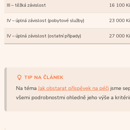
III – těžká závislost
16 100 K
IV – úplná závislost (pobytové služby)
23 000 K
IV – úplná závislost (ostatní případy)
27 000 K
TIP NA ČLÁNEK
Na téma
Jak obstarat příspěvek na péči
jsme sep
všemi podrobnostmi ohledně jeho výše a kritérií 