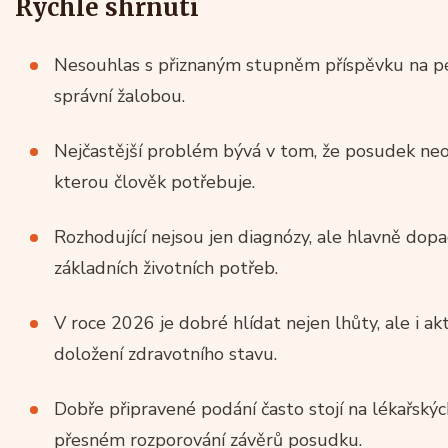
Rychlé shrnutí
Nesouhlas s přiznaným stupněm příspěvku na péč
správní žalobou.
Nejčastější problém bývá v tom, že posudek ne
kterou člověk potřebuje.
Rozhodující nejsou jen diagnózy, ale hlavně dop
základních životních potřeb.
V roce 2026 je dobré hlídat nejen lhůty, ale i ak
doložení zdravotního stavu.
Dobře připravené podání často stojí na lékařský
přesném rozporování závěrů posudku.