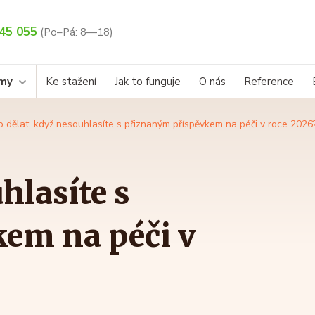
45 055
(Po–Pá: 8—18)
rmy
Ke stažení
Jak to funguje
O nás
Reference
o dělat, když nesouhlasíte s přiznaným příspěvkem na péči v roce 2026
hlasíte s
em na péči v