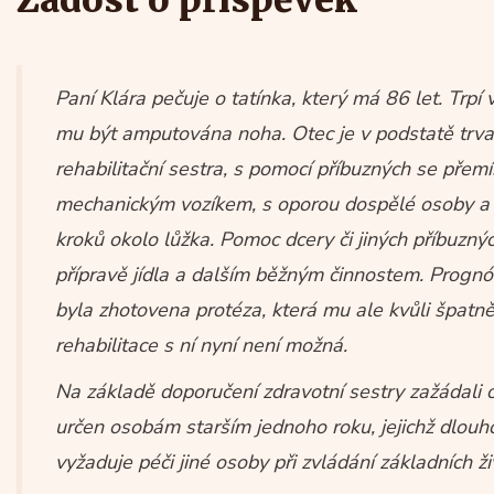
Paní Klára pečuje o tatínka, který má 86 let. Trp
mu být amputována noha. Otec je v podstatě trva
rehabilitační sestra, s pomocí příbuzných se přemí
mechanickým vozíkem, s oporou dospělé osoby a 
kroků okolo lůžka. Pomoc dcery či jiných příbuznýc
přípravě jídla a dalším běžným činnostem. Prognóz
byla zhotovena protéza, která mu ale kvůli špatně
rehabilitace s ní nyní není možná.
Na základě doporučení zdravotní sestry zažádali o
určen osobám starším jednoho roku, jejichž dlouh
vyžaduje péči jiné osoby při zvládání základních ži