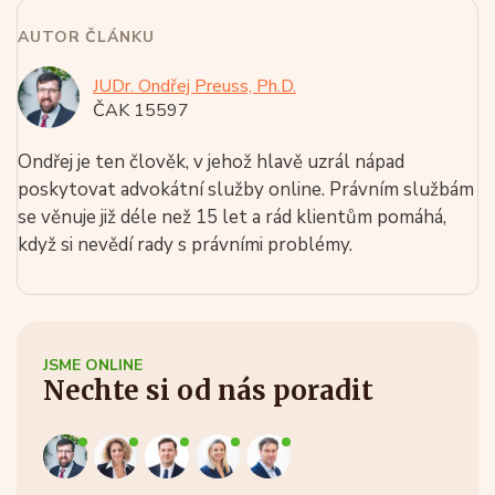
AUTOR ČLÁNKU
JUDr. Ondřej Preuss, Ph.D.
ČAK 15597
Ondřej je ten člověk, v jehož hlavě uzrál nápad
poskytovat advokátní služby online. Právním službám
se věnuje již déle než 15 let a rád klientům pomáhá,
když si nevědí rady s právními problémy.
JSME ONLINE
Nechte si od nás poradit