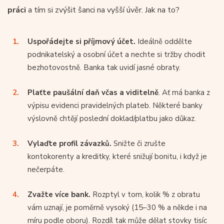
práci
a tím si zvýšit šanci na vyšší úvěr. Jak na to?
Uspořádejte si příjmový účet.
Ideálně oddělte
podnikatelský a osobní účet a nechte si tržby chodit
bezhotovostně. Banka tak uvidí jasné obraty.
Plaťte paušální daň včas a viditelně
. Ať má banka z
výpisu evidenci pravidelných plateb. Některé banky
výslovně chtějí poslední doklad/platbu jako důkaz.
Vylaďte profil závazků.
Snižte či zrušte
kontokorenty a kreditky, které snižují bonitu, i když je
nečerpáte.
Zvažte více bank.
Rozptyl v tom, kolik % z obratu
vám uznají, je poměrně vysoký (15–30 % a někde i na
míru podle oboru). Rozdíl tak může dělat stovky tisíc