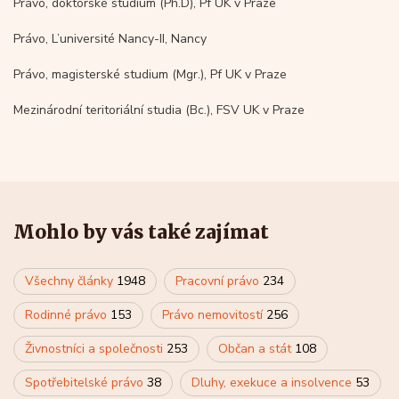
Právo, doktorské studium (Ph.D), Pf UK v Praze
Právo, L’université Nancy-II, Nancy
Právo, magisterské studium (Mgr.), Pf UK v Praze
Mezinárodní teritoriální studia (Bc.), FSV UK v Praze
Mohlo by vás také zajímat
Všechny články
1948
Pracovní právo
234
Rodinné právo
153
Právo nemovitostí
256
Živnostníci a společnosti
253
Občan a stát
108
Spotřebitelské právo
38
Dluhy, exekuce a insolvence
53