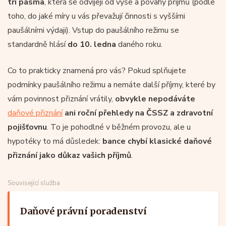
tři pásma
, která se odvíjejí od výše a povahy příjmů (podle
toho, do jaké míry u vás převažují činnosti s vyššími
paušálními výdaji). Vstup do paušálního režimu se
standardně hlásí
do 10. ledna
daného roku.
Co to prakticky znamená pro vás? Pokud splňujete
podmínky paušálního režimu a nemáte další příjmy, které by
vám povinnost přiznání vrátily,
obvykle nepodáváte
daňové přiznání
ani roční přehledy na ČSSZ a zdravotní
pojišťovnu
. To je pohodlné v běžném provozu, ale u
hypotéky to má důsledek:
bance chybí klasické daňové
přiznání jako důkaz vašich příjmů
.
Související služba
Daňové právní poradenství