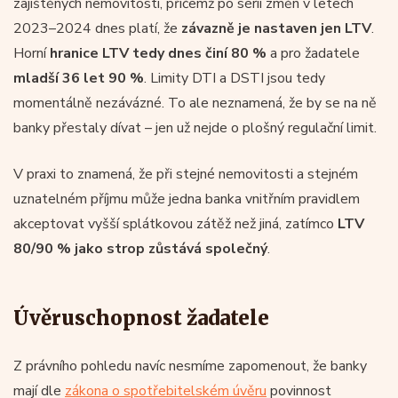
zajištěných nemovitostí, přičemž po sérii změn v letech
2023–2024 dnes platí, že
závazně je nastaven jen LTV
.
Horní
hranice LTV tedy dnes činí 80 %
a pro žadatele
mladší 36 let
90 %
. Limity DTI a DSTI jsou tedy
momentálně nezávázné. To ale neznamená, že by se na ně
banky přestaly dívat – jen už nejde o plošný regulační limit.
V praxi to znamená, že při stejné nemovitosti a stejném
uznatelném příjmu může jedna banka vnitřním pravidlem
akceptovat vyšší splátkovou zátěž než jiná, zatímco
LTV
80/90 % jako strop zůstává společný
.
Úvěruschopnost žadatele
Z právního pohledu navíc nesmíme zapomenout, že banky
mají dle
zákona o spotřebitelském úvěru
povinnost