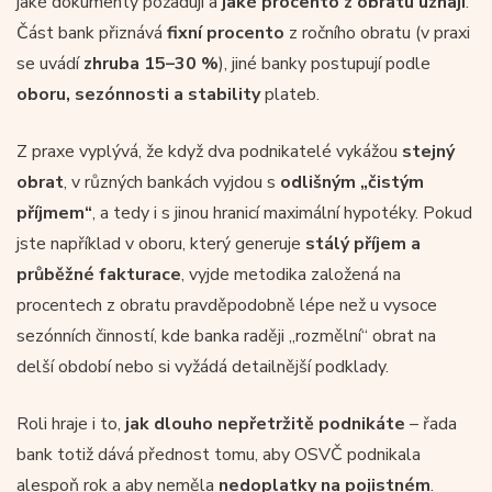
jaké dokumenty požadují a
jaké procento z obratu uznají
.
Část bank přiznává
fixní procento
z ročního obratu (v praxi
se uvádí
zhruba 15–30 %
), jiné banky postupují podle
oboru, sezónnosti a stability
plateb.
Z praxe vyplývá, že když dva podnikatelé vykážou
stejný
obrat
, v různých bankách vyjdou s
odlišným „čistým
příjmem“
, a tedy i s jinou hranicí maximální hypotéky. Pokud
jste například v oboru, který generuje
stálý příjem a
průběžné fakturace
, vyjde metodika založená na
procentech z obratu pravděpodobně lépe než u vysoce
sezónních činností, kde banka raději „rozmělní“ obrat na
delší období nebo si vyžádá detailnější podklady.
Roli hraje i to,
jak dlouho nepřetržitě
podnikáte
– řada
bank totiž dává přednost tomu, aby OSVČ podnikala
alespoň rok a aby neměla
nedoplatky na pojistném
.