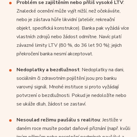
Problém se zajištěním nebo příliš vysoké LTV
:
Znalecké ocenění může vyjít nižší, než očekáváte,
nebo je zástava hůře likvidní (ateliér, rekreační
objekt, specifická konstrukce). Banka pak vyžádá více
vlastních zdrojů nebo žádost odmítne. Navíc platí
závazné limity LTV (80 %, do 36 let 90 %); jejich
překročení banka nesmí akceptovat.
Nedoplatky a bezdlužnost
: Nedoplatky na dani,
sociálním či zdravotním pojištění jsou pro banku
varovný signál. Mnohé instituce si proto vyžádají
potvrzení o bezdlužnosti. Pokud je nedoložíte nebo
se ukáže dluh, žádost se zastaví.
Nesoulad režimu paušálu s realitou
: Jestliže v
daném roce musíte podat daňové přiznání (např. kvůli
jiným příjmům nebo nesplnění podmínek paušálu) a