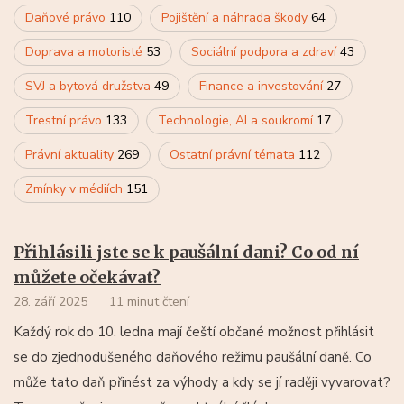
Daňové právo
110
Pojištění a náhrada škody
64
Doprava a motoristé
53
Sociální podpora a zdraví
43
SVJ a bytová družstva
49
Finance a investování
27
Trestní právo
133
Technologie, AI a soukromí
17
Právní aktuality
269
Ostatní právní témata
112
Zmínky v médiích
151
Přihlásili jste se k paušální dani? Co od ní
můžete očekávat?
28. září 2025
11 minut čtení
Každý rok do 10. ledna mají čeští občané možnost přihlásit
se do zjednodušeného daňového režimu paušální daně. Co
může tato daň přinést za výhody a kdy se jí raději vyvarovat?