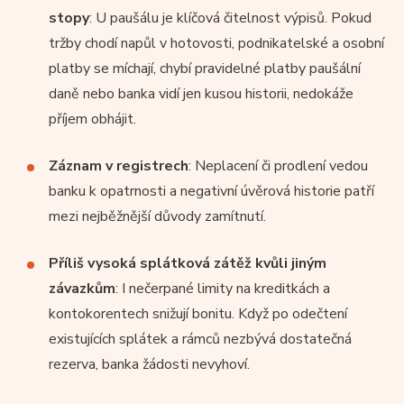
stopy
: U paušálu je klíčová čitelnost výpisů. Pokud
tržby chodí napůl v hotovosti, podnikatelské a osobní
platby se míchají, chybí pravidelné platby paušální
daně nebo banka vidí jen kusou historii, nedokáže
příjem obhájit.
Záznam v registrech
: Neplacení či prodlení vedou
banku k opatrnosti a negativní úvěrová historie patří
mezi nejběžnější důvody zamítnutí.
Příliš vysoká splátková zátěž kvůli jiným
závazkům
: I nečerpané limity na kreditkách a
kontokorentech snižují bonitu. Když po odečtení
existujících splátek a rámců nezbývá dostatečná
rezerva, banka žádosti nevyhoví.