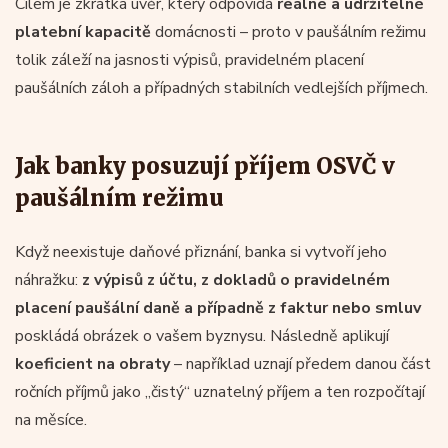
Cílem je zkrátka úvěr, který odpovídá
reálné a udržitelné
platební kapacitě
domácnosti – proto v paušálním režimu
tolik záleží na jasnosti výpisů, pravidelném placení
paušálních záloh a případných stabilních vedlejších příjmech.
Jak banky posuzují příjem OSVČ v
paušálním režimu
Když neexistuje daňové přiznání, banka si vytvoří jeho
náhražku:
z výpisů z účtu, z dokladů o pravidelném
placení paušální daně a případně z faktur nebo smluv
poskládá obrázek o vašem byznysu. Následně aplikují
koeficient na obraty
– například uznají předem danou část
ročních příjmů jako „čistý“ uznatelný příjem a ten rozpočítají
na měsíce.