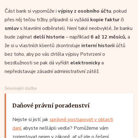
Část bank si vypomůže i
výpisy z osobního účtu
, pokud
přes něj tečou tržby, případně si vyžádá
kopie faktur
či
smluv
s hlavními odběrateli. Není také neobvyklé, že banku
bude zajímat
delší historie
– například
6 až 12 měsíců,
a
že si u vlastních klientů zkontroluje
interní historii
účtů
bez toho, aby po vás chtěla výpisy Potvrzení o
bezdlužnosti se pak dá vyřídit
elektronicky
a
nepředstavuje zásadní administrativní zátěž.
Související služba
Daňové právní poradenství
Nejste si jistí, jak
správně postupovat v oblasti
daní
, abyste nešlápli vedle? Pomůžeme vám
zorientovat nejen v zákoně, ať už jde o řešení