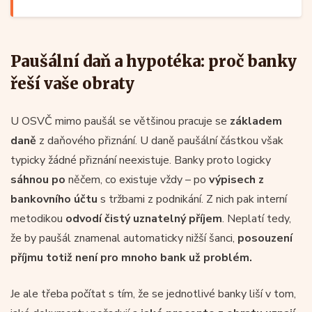
Paušální daň a hypotéka: proč banky
řeší vaše obraty
U OSVČ mimo paušál se většinou pracuje se
základem
daně
z daňového přiznání. U daně paušální částkou však
typicky žádné přiznání neexistuje. Banky proto logicky
sáhnou po
něčem, co existuje vždy – po
výpisech z
bankovního účtu
s tržbami z podnikání. Z nich pak interní
metodikou
odvodí čistý uznatelný příjem
. Neplatí tedy,
že by paušál znamenal automaticky nižší šanci,
posouzení
příjmu totiž není pro mnoho bank už problém.
Je ale třeba počítat s tím, že se jednotlivé banky liší v tom,