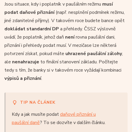
Jsou situace, kdy i poplatník v paušálním režimu
musí
podat daňové přiznání
(např. nesplnění podmínek režimu,
jiné zdanitelné příjmy). V takovém roce budete bance opět
dokládat standardní DP
a přehledy. ČSSZ výslovně
uvádí, že poplatník, jehož daň
není
rovna paušální dani,
přiznání i přehledy podat musí. V mezičase lze některá
potvrzení získat, pokud máte
uhrazené paušální zálohy
,
ale
nenahrazuje
to finální stanovení základu. Počítejte
tedy s tím, že banky si v takovém roce vyžádají kombinaci
výpisů a přiznání
.
TIP NA ČLÁNEK
Kdy a jak musíte podat
daňové přiznání u
paušální daně
? To se dozvíte v dalším článku.