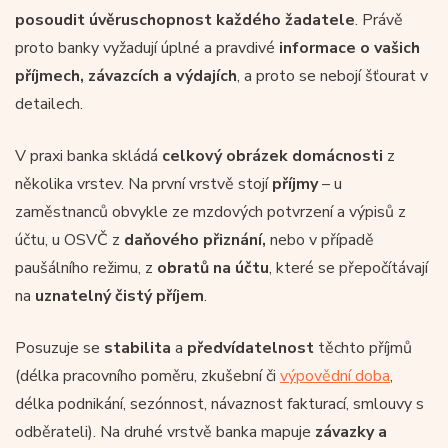
posoudit úvěruschopnost každého žadatele
. Právě
proto banky vyžadují úplné a pravdivé
informace o vašich
příjmech, závazcích a výdajích
, a proto se nebojí šťourat v
detailech.
V praxi banka skládá
celkový obrázek domácnosti
z
několika vrstev. Na první vrstvě stojí
příjmy
– u
zaměstnanců obvykle ze mzdových potvrzení a výpisů z
účtu, u OSVČ z
daňového přiznání,
nebo v případě
paušálního režimu, z
obratů na účtu
, které se přepočítávají
na
uznatelný čistý příjem
.
Posuzuje se
stabilita
a
předvídatelnost
těchto příjmů
(délka pracovního poměru, zkušební či
výpovědní doba
,
délka podnikání, sezónnost, návaznost fakturací, smlouvy s
odběrateli). Na druhé vrstvě banka mapuje
závazky a