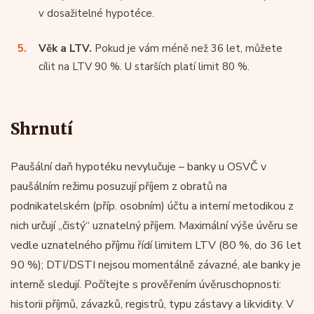
v dosažitelné hypotéce.
Věk a LTV.
Pokud je vám méně než 36 let, můžete
cílit na LTV 90 %. U starších platí limit 80 %.
Shrnutí
Paušální daň hypotéku nevylučuje – banky u OSVČ v
paušálním režimu posuzují příjem z obratů na
podnikatelském (příp. osobním) účtu a interní metodikou z
nich určují „čistý“ uznatelný příjem. Maximální výše úvěru se
vedle uznatelného příjmu řídí limitem LTV (80 %, do 36 let
90 %); DTI/DSTI nejsou momentálně závazné, ale banky je
interně sledují. Počítejte s prověřením úvěruschopnosti:
historii příjmů, závazků, registrů, typu zástavy a likvidity. V