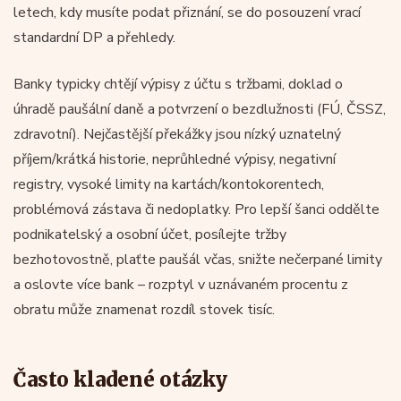
letech, kdy musíte podat přiznání, se do posouzení vrací
standardní DP a přehledy.
Banky typicky chtějí výpisy z účtu s tržbami, doklad o
úhradě paušální daně a potvrzení o bezdlužnosti (FÚ, ČSSZ,
zdravotní). Nejčastější překážky jsou nízký uznatelný
příjem/krátká historie, neprůhledné výpisy, negativní
registry, vysoké limity na kartách/kontokorentech,
problémová zástava či nedoplatky. Pro lepší šanci oddělte
podnikatelský a osobní účet, posílejte tržby
bezhotovostně, plaťte paušál včas, snižte nečerpané limity
a oslovte více bank – rozptyl v uznávaném procentu z
obratu může znamenat rozdíl stovek tisíc.
Často kladené otázky