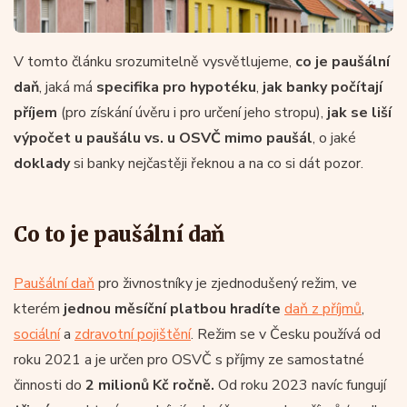
V tomto článku srozumitelně vysvětlujeme,
co je paušální
daň
, jaká má
specifika pro hypotéku
,
jak banky počítají
příjem
(pro získání úvěru i pro určení jeho stropu),
jak se liší
výpočet u paušálu vs. u OSVČ mimo paušál
, o jaké
doklady
si banky nejčastěji řeknou a na co si dát pozor.
Co to je paušální daň
Paušální daň
pro živnostníky je zjednodušený režim, ve
kterém
jednou měsíční platbou
hradíte
daň z příjmů
,
sociální
a
zdravotní pojištění
. Režim se v Česku používá od
roku 2021 a je určen pro OSVČ s příjmy ze samostatné
činnosti do
2 milionů Kč ročně.
Od roku 2023 navíc fungují