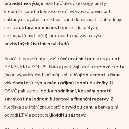
pravidelné výdaje
: existující úvěry, leasingy, limity
kreditních karet a kontokorentů, vyživovací povinnosti,
náklady na bydlení a základní chod domácnosti. Zohledňuje
se i
struktura domácnosti
(počet dospělých,
nezaopatřených dětí), protože to má vliv na výši
nezbytných životních nákladů
.
Součástí prověření je i vaše
úvěrová historie
v registrech
BRKI/NRKI a SOLUS. Banky používají také
stresové testy
(např. výpadek části příjmů), zohledňují
splatnost
a
fixaci
,
věk žadatelů
,
typ a měnu příjmů
i
spoludlužníky
. U
OSVČ pak sledují
délku podnikání, kolísání obratů,
závislost na jednom klientovi a finanční rezervy
. Z
hlediska zajištění znalec určí
obvyklou cenu
a banka z ní
odvodí
LTV
a posoudí
likviditu zástavy.