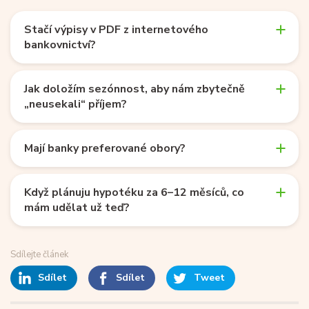
Stačí výpisy v PDF z internetového
bankovnictví?
Jak doložím sezónnost, aby nám zbytečně
„neusekali“ příjem?
Mají banky preferované obory?
Když plánuju hypotéku za 6–12 měsíců, co
mám udělat už teď?
Sdílejte článek
Sdílet
Sdílet
Tweet