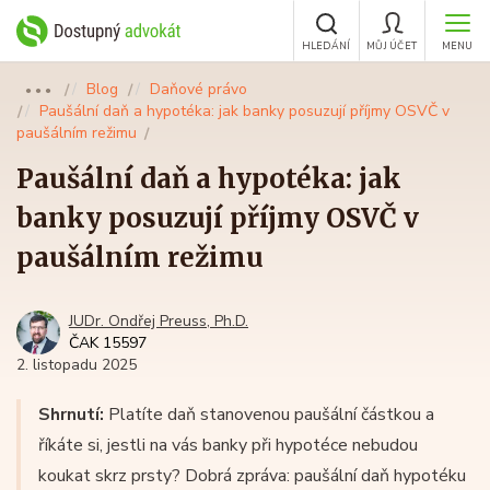
HLEDÁNÍ
MŮJ ÚČET
MENU
Blog
Daňové právo
●●●
Paušální daň a hypotéka: jak banky posuzují příjmy OSVČ v
paušálním režimu
Paušální daň a hypotéka: jak
banky posuzují příjmy OSVČ v
paušálním režimu
JUDr. Ondřej Preuss, Ph.D.
ČAK 15597
2. listopadu 2025
Shrnutí:
Platíte daň stanovenou paušální částkou a
říkáte si, jestli na vás banky při hypotéce nebudou
koukat skrz prsty? Dobrá zpráva: paušální daň hypotéku