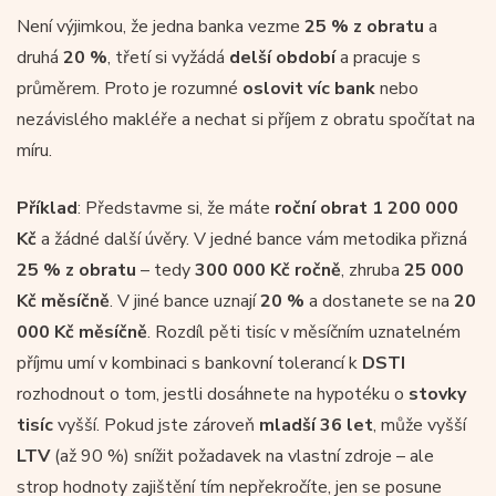
Není výjimkou, že jedna banka vezme
25 % z obratu
a
druhá
20 %
, třetí si vyžádá
delší období
a pracuje s
průměrem. Proto je rozumné
oslovit víc bank
nebo
nezávislého makléře a nechat si příjem z obratu spočítat na
míru.
Příklad
: Představme si, že máte
roční obrat 1 200 000
Kč
a žádné další úvěry. V jedné bance vám metodika přizná
25 % z obratu
– tedy
300 000 Kč ročně
, zhruba
25 000
Kč měsíčně
. V jiné bance uznají
20 %
a dostanete se na
20
000 Kč měsíčně
. Rozdíl pěti tisíc v měsíčním uznatelném
příjmu umí v kombinaci s bankovní tolerancí k
DSTI
rozhodnout o tom, jestli dosáhnete na hypotéku o
stovky
tisíc
vyšší. Pokud jste zároveň
mladší 36 let
, může vyšší
LTV
(až 90 %) snížit požadavek na vlastní zdroje – ale
strop hodnoty zajištění tím nepřekročíte, jen se posune