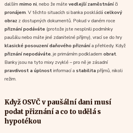
dalším
mimo ni
, nebo že máte
vedlejší zaměstnání
či
pronájem
. V těchto situacích si banka poskládá
celkový
obraz
z dostupných dokumentů. Pokud v daném roce
přiznání podáváte
(protože jste nesplnili podmínky
paušálu nebo máte jiné zdanitelné příjmy), vrací se do hry
klasické posouzení daňového přiznání
a přehledy. Když
přiznání nepodáváte
, je primárním podkladem
obrat
.
Banky jsou na tyto mixy zvyklé – pro ně je zásadní
pravdivost a úplnost
informací a
stabilita
příjmů, nikoli
režim.
Když OSVČ v paušální dani musí
podat přiznání a co to udělá s
hypotékou