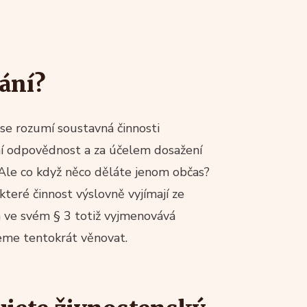
kání?
se rozumí soustavná činnosti
ní odpovědnost a za účelem dosažení
 Ale co když něco děláte jenom občas?
teré činnost výslovně vyjímají ze
en ve svém § 3 totiž vyjmenovává
deme tentokrát věnovat.