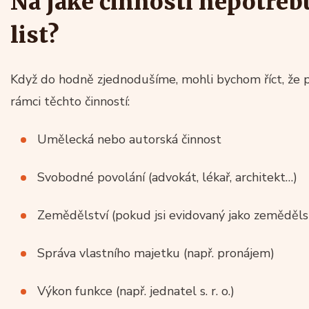
Na jaké činnosti nepotřeb
list?
Když do hodně zjednodušíme, mohli bychom říct, že p
rámci těchto činností:
Umělecká nebo autorská činnost
Svobodné povolání (advokát, lékař, architekt…)
Zemědělství (pokud jsi evidovaný jako zeměděls
Správa vlastního majetku (např. pronájem)
Výkon funkce (např. jednatel s. r. o.)