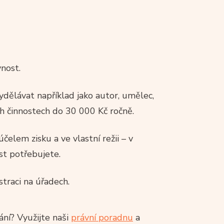
nost.
dělávat například jako autor, umělec,
ch činnostech do 30 000 Kč ročně.
čelem zisku a ve vlastní režii – v
st potřebujete.
straci na úřadech.
kání? Využijte naši
právní poradnu
a