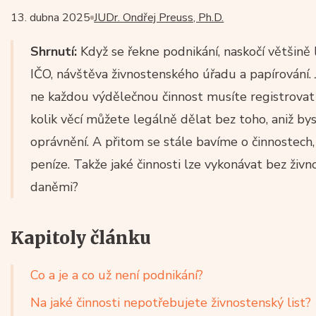
13. dubna 2025
JUDr. Ondřej Preuss, Ph.D.
Shrnutí:
Když se řekne podnikání, naskočí většině li
IČO, návštěva živnostenského úřadu a papírování. 
ne každou výdělečnou činnost musíte registrovat j
kolik věcí můžete legálně dělat bez toho, aniž by
oprávnění. A přitom se stále bavíme o činnostec
peníze. Takže jaké činnosti lze vykonávat bez živno
daněmi?
Kapitoly článku
Co a je a co už není podnikání?
Na jaké činnosti nepotřebujete živnostenský list?