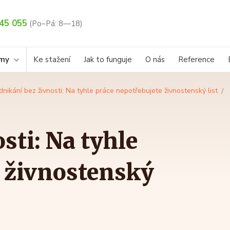
45 055
(Po–Pá: 8—18)
rmy
Ke stažení
Jak to funguje
O nás
Reference
dnikání bez živnosti: Na tyhle práce nepotřebujete živnostenský list
sti: Na tyhle
e živnostenský