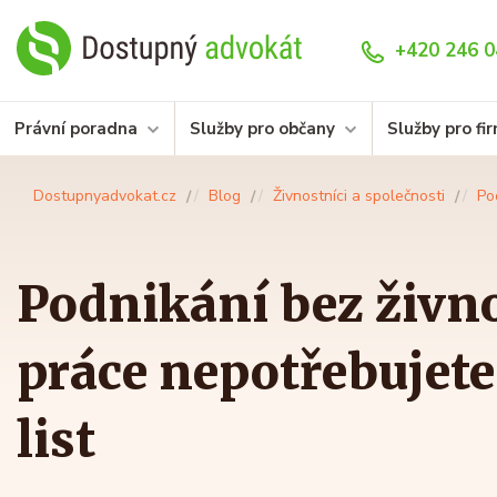
+420 246 0
Právní poradna
Služby pro občany
Služby pro fi
Dostupnyadvokat.cz
Blog
Živnostníci a společnosti
Po
Podnikání bez živno
práce nepotřebujet
list