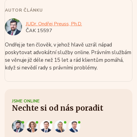
AUTOR ČLÁNKU
JUDr. Ondřej Preuss, Ph.D.
ČAK 15597
Ondřej je ten člověk, v jehož hlavě uzrál nápad
poskytovat advokátní služby online. Právním službám
se věnuje již déle než 15 let a rád klientům pomáhá,
když si nevědí rady s právními problémy.
JSME ONLINE
Nechte si od nás poradit