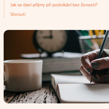
Jak se daní příjmy při podnikání bez živnosti?
Shrnutí