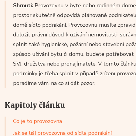
Shrnutí:
Provozovnu v bytě nebo rodinném domě s
prostor skutečně odpovídá plánované podnikatels
domě sídlo podnikání. Provozovnu musíte zpravid
doložit právní důvod k užívání nemovitosti, správně
splnit také hygienické, požární nebo stavební po
způsob užívání bytu či domu, budete potřebovat 
SVJ, družstva nebo pronajímatele. V tomto článku
podmínky je třeba splnit v případě zřízení provoz
poradíme vám, na co si dát pozor.
Kapitoly článku
Co je to provozovna
Jak se liší provozovna od sídla podnikání