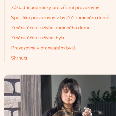
Základní podmínky pro zřízení provozovny
Specifika provozovny v bytě či rodinném domě
Změna účelu užívání rodinného domu
Změna účelu užívání bytu
Provozovna v pronajatém bytě
Shrnutí