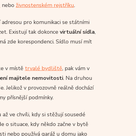
u
nebo
živnostenském rejstříku
.
ní adresou pro komunikaci se státními
et. Existují tak dokonce
virtuální sídla
,
má zde korespondenci. Sídlo musí mít
te v místě
trvalé bydliště
, pak vám v
ení majitele nemovitosti
. Na druhou
e. Jelikož v provozovně reálně dochází
ny přísnější podmínky.
až ve chvíli, kdy si stěžují sousedé
de o situace, kdy někdo začne v bytě
nosti nebo používá garáž u domu jako