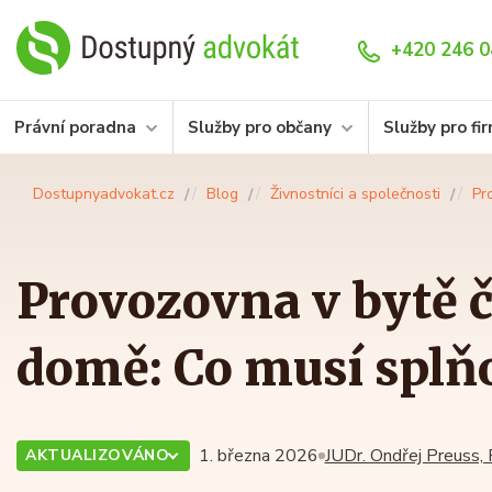
+420 246 0
Právní poradna
Služby pro občany
Služby pro fi
Dostupnyadvokat.cz
Blog
Živnostníci a společnosti
Pr
Provozovna v bytě 
domě: Co musí splň
1. března 2026
JUDr. Ondřej Preuss, 
AKTUALIZOVÁNO