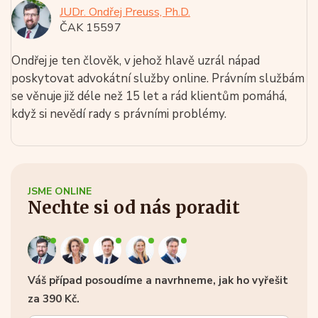
JUDr. Ondřej Preuss, Ph.D.
ČAK 15597
Ondřej je ten člověk, v jehož hlavě uzrál nápad
poskytovat advokátní služby online. Právním službám
se věnuje již déle než 15 let a rád klientům pomáhá,
když si nevědí rady s právními problémy.
JSME ONLINE
Nechte si od nás poradit
Váš případ posoudíme a navrhneme, jak ho vyřešit
za 390 Kč.