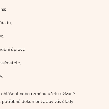
na:
úřadu,
vo,
vební úpravy,
najímatele,
y.
en ohlášení, nebo i změnu účelu užívání?
it potřebné dokumenty, aby vás úřady