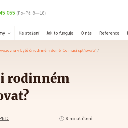
45 055
(Po–Pá: 8—18)
rmy
Ke stažení
Jak to funguje
O nás
Reference
ovozovna v bytě či rodinném domě: Co musí splňovat?
či rodinném
ovat?
Ph.D.
9 minut čtení