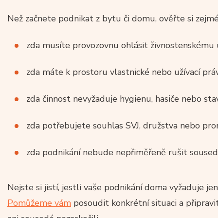
Než začnete podnikat z bytu či domu, ověřte si zejmé
zda musíte provozovnu ohlásit živnostenskému 
zda máte k prostoru vlastnické nebo užívací prá
zda činnost nevyžaduje hygienu, hasiče nebo sta
zda potřebujete souhlas SVJ, družstva nebo pro
zda podnikání nebude nepřiměřeně rušit soused
Nejste si jistí, jestli vaše podnikání doma vyžaduje j
Pomůžeme vám
posoudit konkrétní situaci a připrav