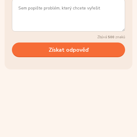
Zbývá
500
znaků