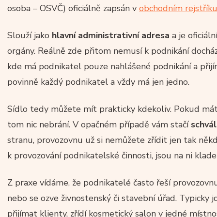
osoba – OSVČ) oficiálně zapsán v
obchodním rejstřík
Slouží jako
hlavní administrativní adresa
a je oficiál
orgány. Reálně zde přitom nemusí k podnikání docház
kde má podnikatel pouze nahlášené podnikání a přijí
povinně každý podnikatel a vždy má jen jedno.
Sídlo tedy můžete mít prakticky kdekoliv. Pokud má
tom nic nebrání. V opačném případě vám stačí
schvál
stranu, provozovnu už si nemůžete zřídit jen tak někd
k provozování podnikatelské činnosti, jsou na ni klade
Z praxe vídáme, že podnikatelé často řeší provozovnu 
nebo se ozve živnostenský či stavební úřad. Typicky j
přijímat klienty, zřídí kosmetický salon v jedné míst