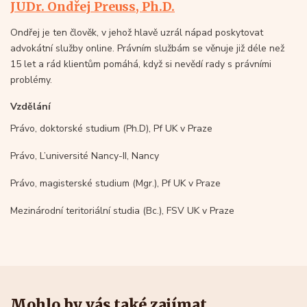
JUDr. Ondřej Preuss, Ph.D.
Ondřej je ten člověk, v jehož hlavě uzrál nápad poskytovat
advokátní služby online. Právním službám se věnuje již déle než
15 let a rád klientům pomáhá, když si nevědí rady s právními
problémy.
Vzdělání
Právo, doktorské studium (Ph.D), Pf UK v Praze
Právo, L’université Nancy-II, Nancy
Právo, magisterské studium (Mgr.), Pf UK v Praze
Mezinárodní teritoriální studia (Bc.), FSV UK v Praze
Mohlo by vás také zajímat