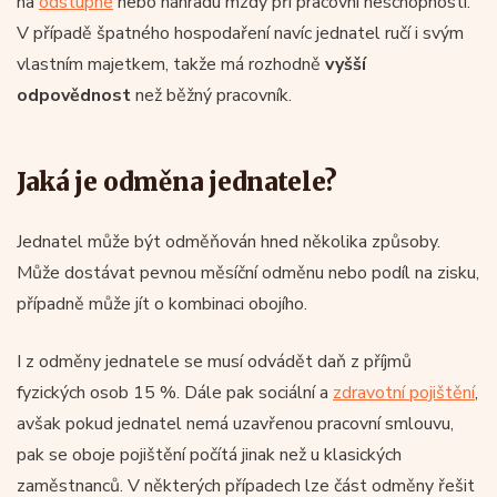
na
odstupné
nebo náhradu mzdy při pracovní neschopnosti.
V případě špatného hospodaření navíc jednatel ručí i svým
vlastním majetkem, takže má rozhodně
vyšší
odpovědnost
než běžný pracovník.
Jaká je odměna jednatele?
Jednatel může být odměňován hned několika způsoby.
Může dostávat pevnou měsíční odměnu nebo podíl na zisku,
případně může jít o kombinaci obojího.
I z odměny jednatele se musí odvádět daň z příjmů
fyzických osob 15 %. Dále pak sociální a
zdravotní pojištění
,
avšak pokud jednatel nemá uzavřenou pracovní smlouvu,
pak se oboje pojištění počítá jinak než u klasických
zaměstnanců. V některých případech lze část odměny řešit