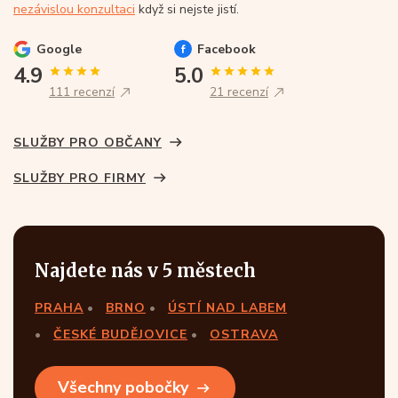
nezávislou konzultaci
když si nejste jistí.
Google
Facebook
4.9
5.0
111 recenzí
21 recenzí
SLUŽBY PRO OBČANY
SLUŽBY PRO FIRMY
Najdete nás v 5 městech
PRAHA
BRNO
ÚSTÍ NAD LABEM
ČESKÉ BUDĚJOVICE
OSTRAVA
Všechny pobočky