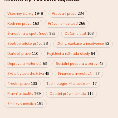
Všechny články
1948
Pracovní právo
234
Rodinné právo
153
Právo nemovitostí
256
Živnostníci a společnosti
253
Občan a stát
108
Spotřebitelské právo
38
Dluhy, exekuce a insolvence
53
Daňové právo
110
Pojištění a náhrada škody
64
Doprava a motoristé
53
Sociální podpora a zdraví
43
SVJ a bytová družstva
49
Finance a investování
27
Trestní právo
133
Technologie, AI a soukromí
17
Právní aktuality
269
Ostatní právní témata
112
Zmínky v médiích
151