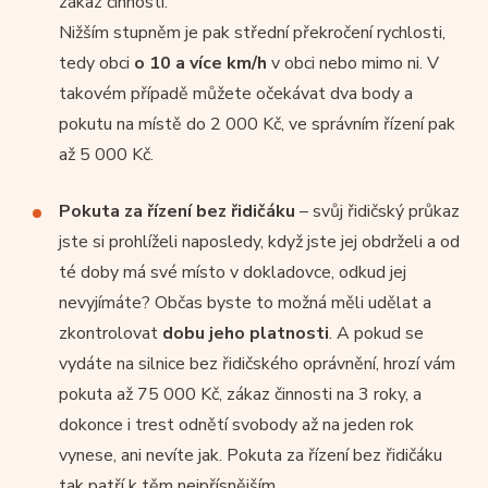
zákaz činnosti.
Nižším stupněm je pak střední překročení rychlosti,
tedy obci
o 10 a více km/h
v obci nebo mimo ni. V
takovém případě můžete očekávat dva body a
pokutu na místě do 2 000 Kč, ve správním řízení pak
až 5 000 Kč.
Pokuta za řízení bez řidičáku
– svůj řidičský průkaz
jste si prohlíželi naposledy, když jste jej obdrželi a od
té doby má své místo v dokladovce, odkud jej
nevyjímáte? Občas byste to možná měli udělat a
zkontrolovat
dobu jeho platnosti
. A pokud se
vydáte na silnice bez řidičského oprávnění, hrozí vám
pokuta až 75 000 Kč, zákaz činnosti na 3 roky, a
dokonce i trest odnětí svobody až na jeden rok
vynese, ani nevíte jak. Pokuta za řízení bez řidičáku
tak patří k těm nejpřísnějším.