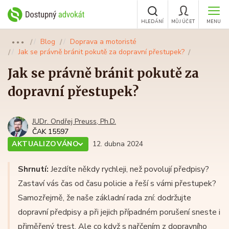
HLEDÁNÍ
MŮJ ÚČET
MENU
Blog
Doprava a motoristé
●●●
Jak se právně bránit pokutě za dopravní přestupek?
Jak se právně bránit pokutě za
dopravní přestupek?
JUDr. Ondřej Preuss, Ph.D.
ČAK 15597
AKTUALIZOVÁNO
12. dubna 2024
Shrnutí:
Jezdíte někdy rychleji, než povolují předpisy?
Zastaví vás čas od času policie a řeší s vámi přestupek?
Samozřejmě, že naše základní rada zní: dodržujte
dopravní předpisy a při jejich případném porušení sneste i
přiměřený trest. Ale co když s nařčením z dopravního