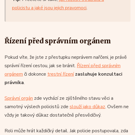
policistu a jaké jsou jejich pravomoci
.
Řízení před správním orgánem
Pokud víte, že jste z přestupku neprávem nařčeni, je právě
správní řízení cestou, jak se bránit.
Řízení před správním
orgánem
či dokonce
trestní řízení
zasluhuje konzultaci
právníka
.
Správní orgán
zde vychází ze zjištěného stavu věci a
samotný výslech policistů zde
slouží jako důkaz
. Ovšem ne
vždy je takový důkaz dostatečně přesvědčivý.
Roli může hrát každičký detail. Jak policie postupovala, zda