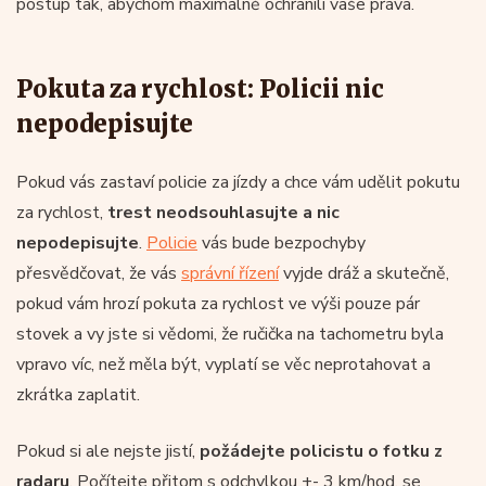
postup tak, abychom maximálně ochránili vaše práva.
Pokuta za rychlost: Policii nic
nepodepisujte
Pokud vás zastaví policie za jízdy a chce vám udělit pokutu
za rychlost,
trest neodsouhlasujte a nic
nepodepisujte
.
Policie
vás bude bezpochyby
přesvědčovat, že vás
správní řízení
vyjde dráž a skutečně,
pokud vám hrozí pokuta za rychlost ve výši pouze pár
stovek a vy jste si vědomi, že ručička na tachometru byla
vpravo víc, než měla být, vyplatí se věc neprotahovat a
zkrátka zaplatit.
Pokud si ale nejste jistí,
požádejte policistu o fotku z
radaru
. Počítejte přitom s odchylkou +- 3 km/hod, se