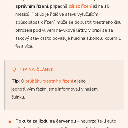
správním řízení
, případně
zákaz řízení
až na 18
měsíců. Pokud je řidič ve stavu vylučujícím
způsobilost k řízení, může se dopustit trestného činu
ohrožení pod vlivem návykové látky, v praxi se za
takový stav často považuje hladina alkoholu kolem 1
‰ a více.
TIP NA ČLÁNEK
Tip
: O
průběhu trestního řízení
a jeho
jednotlivým fázím jsme informovali v našem
článku.
Pokuta za jízdu na červenou
– neubrzdíte-li auto