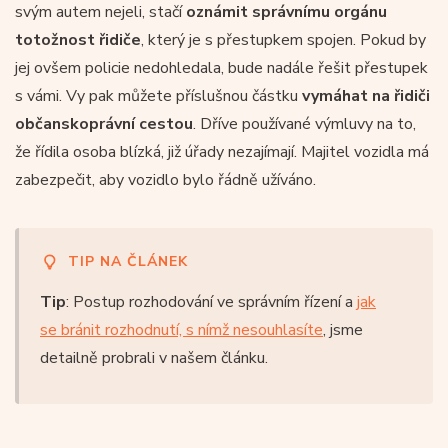
svým autem nejeli, stačí
oznámit správnímu orgánu
totožnost řidiče
, který je s přestupkem spojen. Pokud by
jej ovšem policie nedohledala, bude nadále řešit přestupek
s vámi. Vy pak můžete příslušnou částku
vymáhat na řidiči
občanskoprávní cestou
. Dříve používané výmluvy na to,
že řídila osoba blízká, již úřady nezajímají. Majitel vozidla má
zabezpečit, aby vozidlo bylo řádně užíváno.
TIP NA ČLÁNEK
Tip
: Postup rozhodování ve správním řízení a
jak
se bránit rozhodnutí, s nímž nesouhlasíte
, jsme
detailně probrali v našem článku.