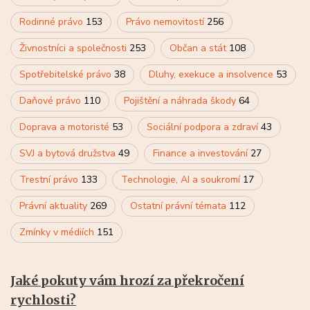
Rodinné právo
153
Právo nemovitostí
256
Živnostníci a společnosti
253
Občan a stát
108
Spotřebitelské právo
38
Dluhy, exekuce a insolvence
53
Daňové právo
110
Pojištění a náhrada škody
64
Doprava a motoristé
53
Sociální podpora a zdraví
43
SVJ a bytová družstva
49
Finance a investování
27
Trestní právo
133
Technologie, AI a soukromí
17
Právní aktuality
269
Ostatní právní témata
112
Zmínky v médiích
151
Jaké pokuty vám hrozí za překročení
rychlosti?