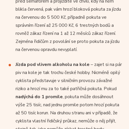
před semaforem a projíždíte ve chvíli, kdy na něm
blikla červená, pak vám hrozí bloková pokuta za jízdu
na červenou do 5 500 Kč, případně pokuta ve
správním řízení až 25 000 Kč, 6 trestných bodů a
rovněž zákaz řízení na 1 až 12 měsíců zákaz řízení.
Zejména řidičům z povolání se proto pokuta za jízdu
na červenou opravdu nevyplatí.
Jízda pod vlivem alkoholu na kole
– zajet si na pár
piv na kole je tak trochu české hobby. Nicméně opilý
cyklista představuje v silničním provozu závažné
riziko a hrozí mu za to také patřičná pokuta. Pokud
nadýchá do 1 promile
, pokuta může dosáhnout
výše 25 tisíc, nad jednu promile potom hrozí pokuta
až 50 tisíc korun. Na druhou stranu ani v případě, že
cyklista vlastní řidičský průkaz, nemůže o něj přijít,
stejně tak, jako nemůže získat trestné body.