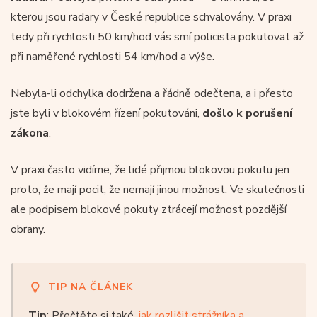
kterou jsou radary v České republice schvalovány. V praxi
tedy při rychlosti 50 km/hod vás smí policista pokutovat až
při naměřené rychlosti 54 km/hod a výše.
Nebyla-li odchylka dodržena a řádně odečtena, a i přesto
jste byli v blokovém řízení pokutováni,
došlo k porušení
zákona
.
V praxi často vidíme, že lidé přijmou blokovou pokutu jen
proto, že mají pocit, že nemají jinou možnost. Ve skutečnosti
ale podpisem blokové pokuty ztrácejí možnost pozdější
obrany.
TIP NA ČLÁNEK
Tip
: Přečtěte si také,
jak rozlišit strážníka a