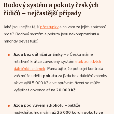
Bodový systém a pokuty českých
řidičů – nejčastější případy
Jaké jsou nejčastější
přestupky
a co vám za jejich spáchání
hrozí? Bodový systém a pokuty jsou nekompromisní a
mnohdy devastující.
Jízda bez dálniční známky
– v Česku máme
relativně krátce zavedený systém
elektronických
dálničních známek
. Pamatujte, že policejní kontrola
váš může udělit
pokutu
za jízdu bez dálniční známky
až ve výši 5 000 Kč a ve správním řízení se může
vyšplhat dokonce až na
20 000 Kč
.
Jízda pod vlivem alkoholu
– pakliže
nadýcháte, hrozí vám
až 25 000 korun pokuty ve