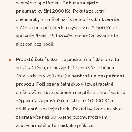
nadměrné opotřebení.
Pokuta za sjeté
pneumatiky činí 2000 Kč.
Pokuta za letní
pneumatiky v zimě obnáší stejnou částku, která se
může v obou případech navýšit až na 2 500 Kč ve
správním řízení. Při takovém prohřešku vyváznete
alespoň bez bodů.
Prasklé čelní sklo
– za prasklé čelní sklo pokuta
hrozí každému, do nezajistí, že jeho vůz je během
jízdy technicky způsobilý a
neohrožuje bezpečnost
provozu
. Poškozené čelní sklo v tzv. stíratelné
ploše ovšem tuto podmínku nesplňuje a hrozí vám za
něj pokuta za prasklé čelní sklo až 10 000 Kč a
přidělení 6 trestných bodů. Pokud by škoda na skle
zabírala více než 50 % jeho plochy, hrozí vám i
zabavení malého technického průkazu.